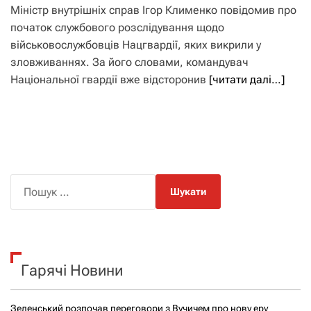
Міністр внутрішніх справ Ігор Клименко повідомив про
початок службового розслідування щодо
військовослужбовців Нацгвардії, яких викрили у
зловживаннях. За його словами, командувач
Національної гвардії вже відсторонив
[читати далі…]
П
о
ш
у
к
Гарячі Новини
:
Зеленський розпочав переговори з Вучичем про нову еру