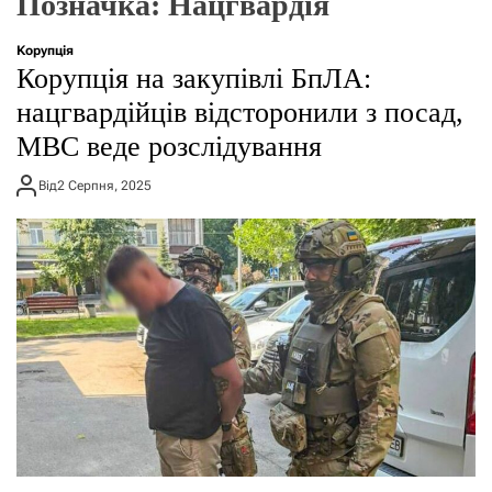
Позначка:
Нацгвардія
г
о
р
Корупція
е
Корупція на закупівлі БпЛА:
ж
и
нацгвардійців відсторонили з посад,
м
МВС веде розслідування
у
Від
2 Серпня, 2025