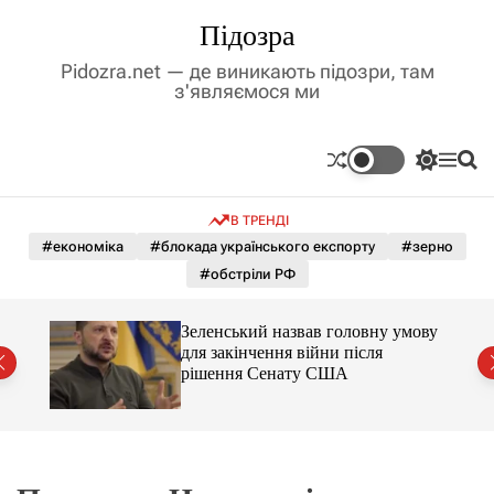
П
Підозра
е
р
Pidozra.net — де виникають підозри, там
е
з'являємося ми
й
т
и
П
М
П
д
е
е
о
р
н
ш
о
В ТРЕНДІ
е
ю
у
в
м
к
#економіка
#блокада українського експорту
#зерно
м
и
#обстріли РФ
і
к
а
с
ч
т
ори з
Зеленський назвав головну умову
к
аці
у
для закінчення війни після
о
рішення Сенату США
л
ь
о
р
о
в
о