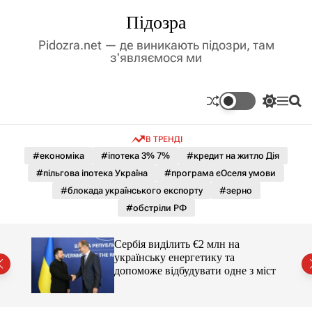
П
Підозра
е
р
Pidozra.net — де виникають підозри, там
е
з'являємося ми
й
т
и
П
М
П
д
е
е
о
р
н
ш
о
В ТРЕНДІ
е
ю
у
в
м
к
#економіка
#іпотека 3% 7%
#кредит на житло Дія
м
и
#пільгова іпотека Україна
#програма єОселя умови
і
к
а
с
#блокада українського експорту
#зерно
ч
т
#обстріли РФ
к
у
о
л
гучні
Сербія виділить €2 млн на
ь
українську енергетику та
о
допоможе відбудувати одне з міст
р
о
в
о