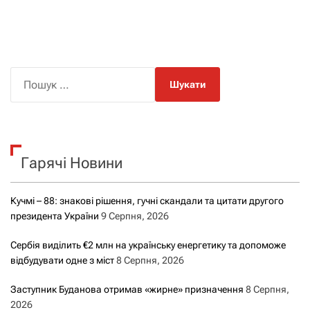
П
о
ш
у
к
Гарячі Новини
:
Кучмі – 88: знакові рішення, гучні скандали та цитати другого
президента України
9 Серпня, 2026
Сербія виділить €2 млн на українську енергетику та допоможе
відбудувати одне з міст
8 Серпня, 2026
Заступник Буданова отримав «жирне» призначення
8 Серпня,
2026