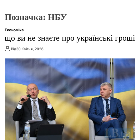
г
о
р
Позначка:
НБУ
е
ж
и
Економіка
м
що ви не знаєте про українські гроші
у
Від
30 Квітня, 2026