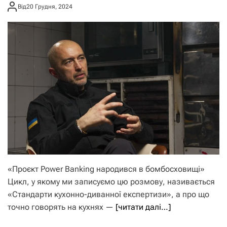
як на 830 млрд грн»
Від
20 Грудня, 2024
«Проєкт Power Banking народився в бомбосховищі»
Цикл, у якому ми записуємо цю розмову, називається
«Стандарти кухонно-диванної експертизи», а про що
точно говорять на кухнях —
[читати далі…]