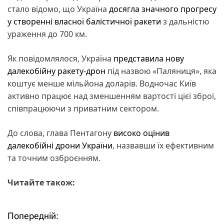
стало відомо, що Україна
досягла значного прогресу
у створенні власної балістичної ракети
з дальністю
ураження до 700 км.
Як повідомлялося, Україна
представила нову
далекобійну ракету-дрон
під назвою «Паляниця», яка
коштує менше мільйона доларів. Водночас Київ
активно працює над зменшенням вартості цієї зброї,
співпрацюючи з приватним сектором.
До слова, глава Пентагону
високо оцінив
далекобійні дрони України
, назвавши їх ефективним
та точним озброєнням.
Читайте також:
Попередній:
Н