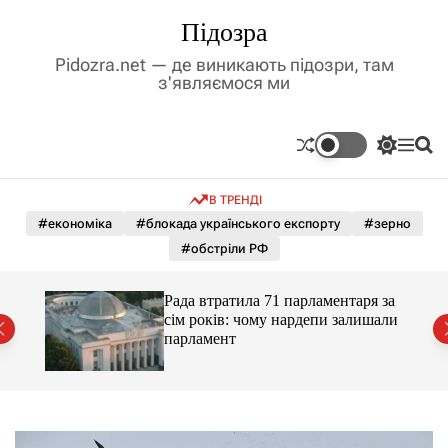
П
Підозра
е
р
Pidozra.net — де виникають підозри, там
е
з'являємося ми
й
т
и
П
М
П
д
е
е
о
р
н
ш
о
В ТРЕНДІ
е
ю
у
в
м
к
#економіка
#блокада українського експорту
#зерно
м
и
#обстріли РФ
і
к
а
с
ч
т
Рада втратила 71 парламентаря за
к
у
сім років: чому нардепи залишали
о
парламент
л
ь
о
р
о
в
о