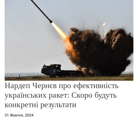
г
о
р
е
ж
и
м
у
Нардеп Чернєв про ефективність
українських ракет: Скоро будуть
конкретні результати
31 Жовтня, 2024