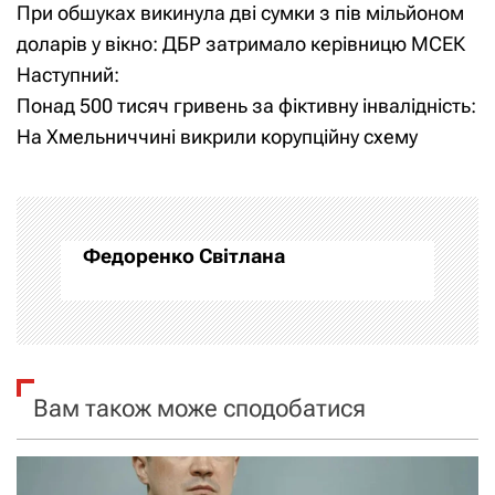
При обшуках викинула дві сумки з пів мільйоном
а
доларів у вікно: ДБР затримало керівницю МСЕК
Наступний:
в
Понад 500 тисяч гривень за фіктивну інвалідність:
і
На Хмельниччині викрили корупційну схему
г
а
Федоренко Світлана
ц
і
я
Вам також може сподобатися
з
а