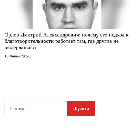
Орлов Дмитрий Александрович: почему его подход к
благотворительности работает там, где другие не
выдерживают
10 Липня, 2026
П
о
ш
у