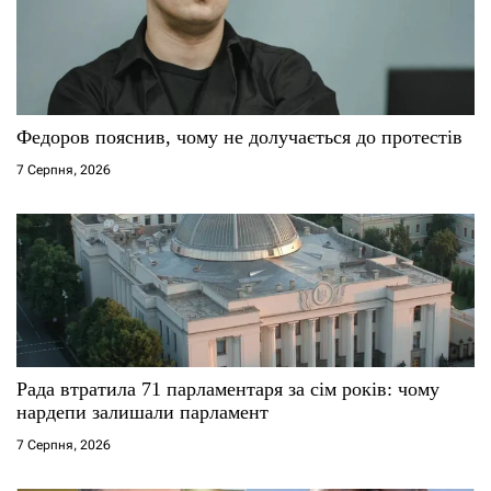
п
и
с
Федоров пояснив, чому не долучається до протестів
і
7 Серпня, 2026
в
Рада втратила 71 парламентаря за сім років: чому
нардепи залишали парламент
7 Серпня, 2026