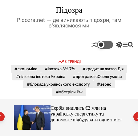
П
Підозра
е
р
Pidozra.net — де виникають підозри, там
е
з'являємося ми
й
т
и
П
М
П
д
е
е
о
р
н
ш
о
В ТРЕНДІ
е
ю
у
в
м
к
#економіка
#іпотека 3% 7%
#кредит на житло Дія
м
и
#пільгова іпотека Україна
#програма єОселя умови
і
к
а
с
#блокада українського експорту
#зерно
ч
т
#обстріли РФ
к
у
о
л
гучні
Сербія виділить €2 млн на
ь
українську енергетику та
о
допоможе відбудувати одне з міст
р
о
в
о