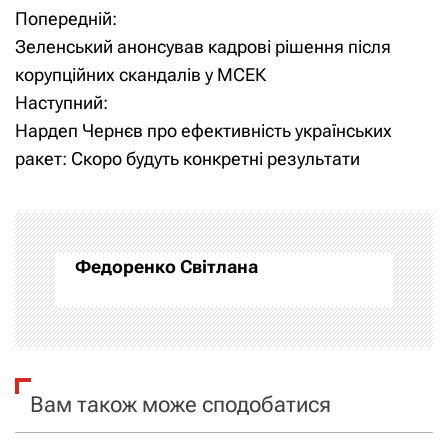
Попередній:
Н
Зеленський анонсував кадрові рішення після
а
корупційних скандалів у МСЕК
Наступний:
в
Нардеп Чернєв про ефективність українських
і
ракет: Скоро будуть конкретні результати
г
а
Федоренко Світлана
ц
і
я
Вам також може сподобатися
з