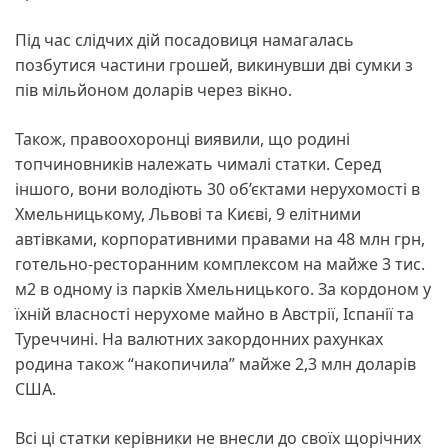
Під час слідчих дій посадовиця намагалась
позбутися частини грошей, викинувши дві сумки з
пів мільйоном доларів через вікно.
Також, правоохоронці виявили, що родині
топчиновників належать чималі статки. Серед
іншого, вони володіють 30 об’єктами нерухомості в
Хмельницькому, Львові та Києві, 9 елітними
автівками, корпоративними правами на 48 млн грн,
готельно-ресторанним комплексом на майже 3 тис.
м2 в одному із парків Хмельницького. За кордоном у
їхній власності нерухоме майно в Австрії, Іспанії та
Туреччині. На валютних закордонних рахунках
родина також “накопичила” майже 2,3 млн доларів
США.
Всі ці статки керівники не внесли до своїх щорічних