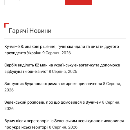
о
ш
у
к
Гарячі Новини
:
Кучмі – 88: знакові рішення, гучні скандали та цитати другого
президента України
9 Серпня, 2026
Сербія виділить €2 млн на українську енергетику та допоможе
відбудувати одне з міст
8 Серпня, 2026
Заступник Буданова отримав «жирне» призначення
8 Серпня,
2026
Зеленський розповів, про що домовився з Вучичем
8 Серпня,
2026
Вучич після переговорів із Зеленським неочікувано висловився
про українські території
8 Серпня, 2026