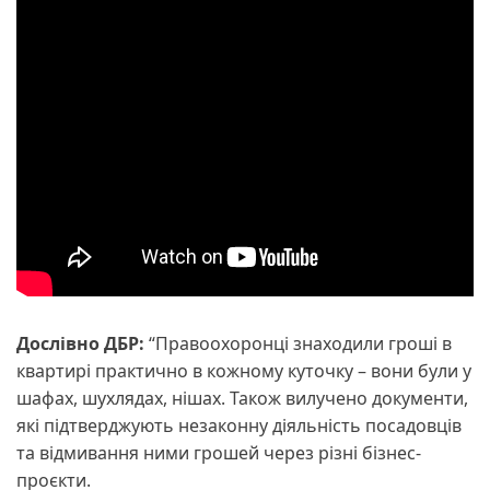
Дослівно ДБР:
“Правоохоронці знаходили гроші в
квартирі практично в кожному куточку – вони були у
шафах, шухлядах, нішах. Також вилучено документи,
які підтверджують незаконну діяльність посадовців
та відмивання ними грошей через різні бізнес-
проєкти.