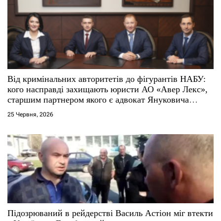
а
п
и
с
Від кримінальних авторитетів до фігурантів НАБУ:
і
кого насправді захищають юристи АО «Авер Лекс»,
старшим партнером якого є адвокат Януковича
в
Віталій Сердюк
25 Червня, 2026
Підозрюваний в рейдерстві Василь Астіон міг втекти