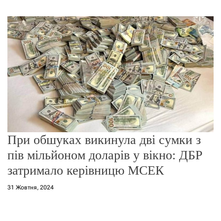
г
о
р
е
ж
и
м
у
При обшуках викинула дві сумки з
пів мільйоном доларів у вікно: ДБР
затримало керівницю МСЕК
31 Жовтня, 2024