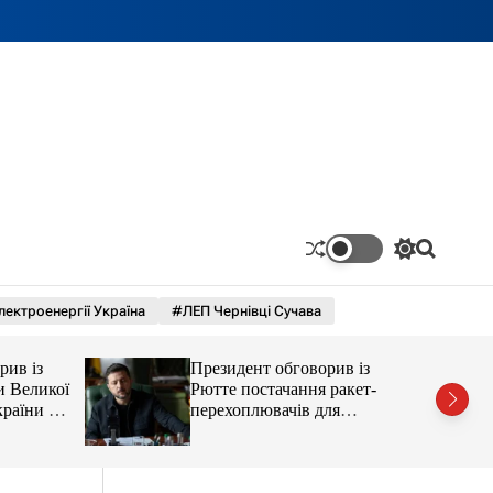
П
П
е
о
р
ш
лектроенергії Україна
#ЛЕП Чернівці Сучава
е
у
м
к
и
рив із
Президент обговорив із
к
а
и Великої
Рютте постачання ракет-
ч
країни від
перехоплювачів для
к
України
о
л
ь