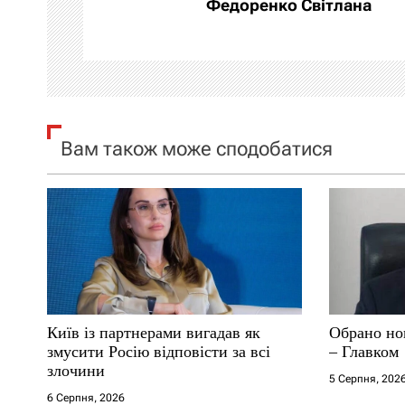
а
Федоренко Світлана
ц
і
я
Вам також може сподобатися
з
а
п
и
с
Київ із партнерами вигадав як
Обрано но
і
змусити Росію відповісти за всі
– Главком
злочини
5 Серпня, 202
в
6 Серпня, 2026