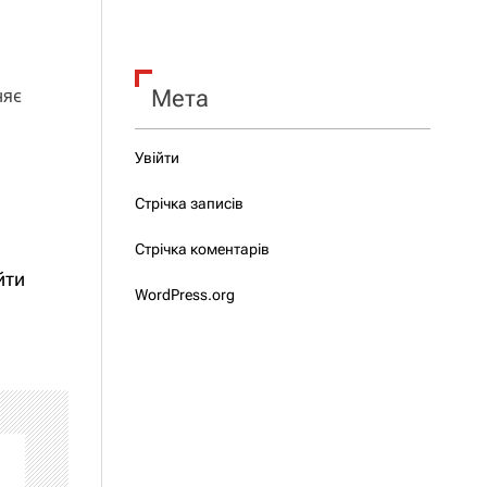
няє
Мета
Увійти
Стрічка записів
Стрічка коментарів
йти
WordPress.org