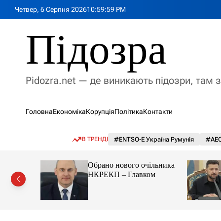
П
Четвер, 6 Серпня 2026
11
:
00
:
00
PM
е
р
Підозра
е
й
т
и
Pidozra.net — де виникають підозри, там 
д
о
в
Головна
Економіка
Корупція
Політика
Контакти
м
і
с
В ТРЕНДІ
#ENTSO-E Україна Румунія
#АЕС
т
у
ми вигадав
Обрано нового очільника
НКРЕКП – Главком
 злочини