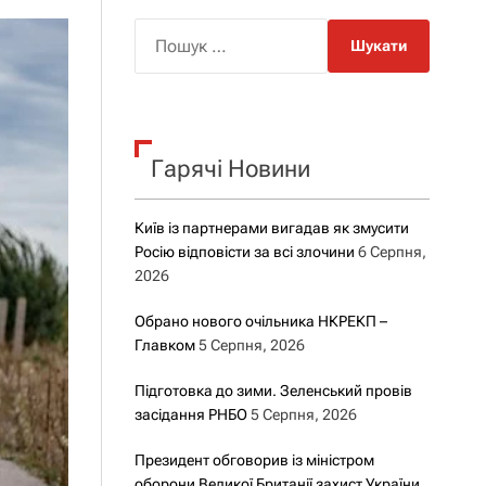
о
р
П
о
о
в
о
ш
г
у
о
р
к
е
Гарячі Новини
:
ж
и
м
у
Київ із партнерами вигадав як змусити
Росію відповісти за всі злочини
6 Серпня,
2026
Обрано нового очільника НКРЕКП –
Главком
5 Серпня, 2026
Підготовка до зими. Зеленський провів
засідання РНБО
5 Серпня, 2026
Президент обговорив із міністром
оборони Великої Британії захист України