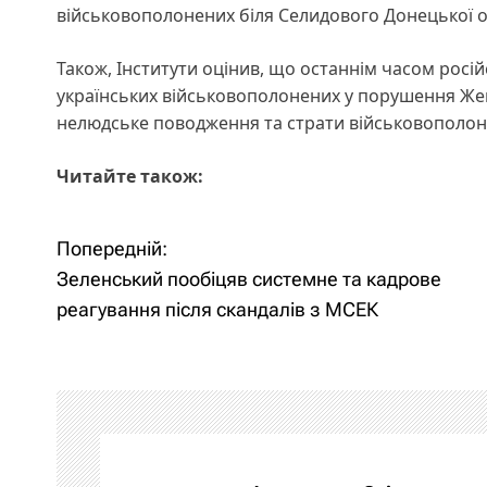
військовополонених біля Селидового Донецької об
Також, Інститути оцінив, що останнім часом росій
українських військовополонених у порушення Жен
нелюдське поводження та страти військовополо
Читайте також:
Попередній:
Н
Зеленський пообіцяв системне та кадрове
а
реагування після скандалів з МСЕК
в
і
г