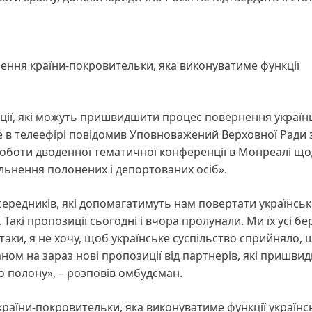
чення країни-покровительки, яка виконуватиме функції
ії, які можуть пришвидшити процес повернення українц
 в телеефірі повідомив Уповноважений Верховної Ради 
оботи дводенної тематичної конференції в Монреалі щ
льнення полонених і депортованих осіб».
осередників, які допомагатимуть нам повертати українсь
 Такі пропозиції сьогодні і вчора пролунали. Ми їх усі б
аки, я не хочу, щоб українське суспільство сприйняло, 
таном на зараз нові пропозиції від партнерів, які пришви
 полону», – розповів омбудсман.
країни-покровительки, яка виконуватиме функції українс