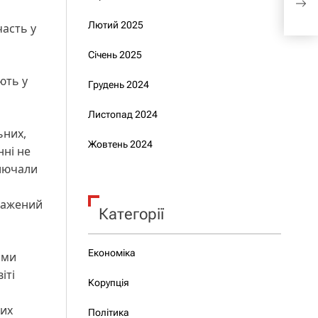
біл
Лютий 2025
часть у
Січень 2025
ють у
Грудень 2024
Листопад 2024
ьних,
Жовтень 2024
нні не
ключали
оважений
Категорії
Економіка
ими
іті
Корупція
ких
Політика