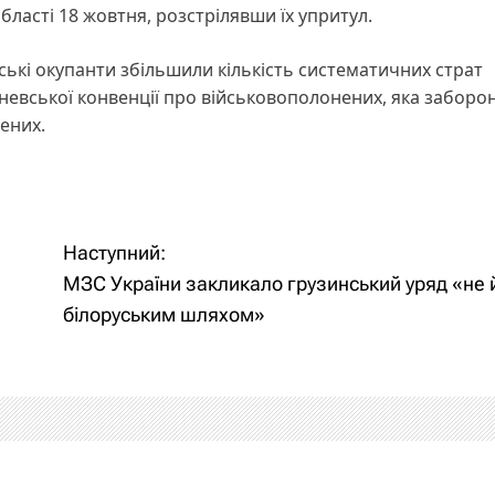
ласті 18 жовтня, розстрілявши їх упритул.
ські окупанти збільшили кількість систематичних страт
евської конвенції про військовополонених, яка заборо
нених.
Наступний:
МЗС України закликало грузинський уряд «не 
білоруським шляхом»