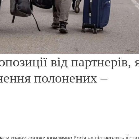
позиції від партнерів, 
ення полонених –
и країну, допоки юридично Росія не підтвердить її стат