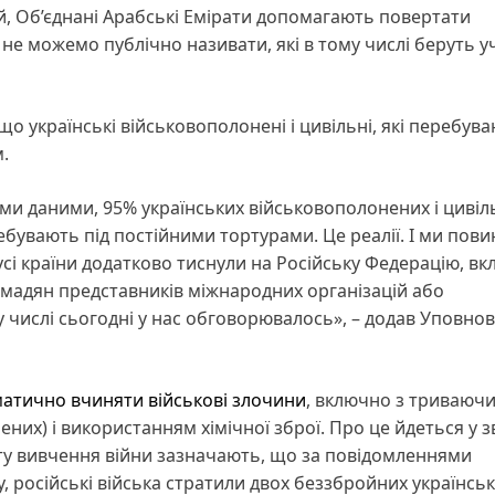
й, Об’єднані Арабські Емірати допомагають повертати
 не можемо публічно називати, які в тому числі беруть у
о українські військовополонені і цивільні, які перебува
.
ми даними, 95% українських військовополонених і цивіл
ебувають під постійними тортурами. Це реалії. І ми пови
усі країни додатково тиснули на Російську Федерацію, в
омадян представників міжнародних організацій або
му числі сьогодні у нас обговорювалось», – додав Уповн
матично вчиняти військові злочини
, включно з триваюч
их) і використанням хімічної зброї. Про це йдеться у зв
туту вивчення війни зазначають, що за повідомленнями
у, російські війська стратили двох беззбройних українсь