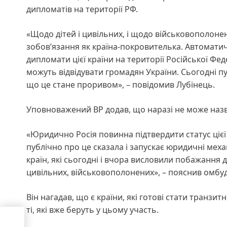
дипломатів на території РФ.
«Щодо дітей і цивільних, і щодо військовополонени
зобов’язання як країна-покровителька. Автоматичн
дипломати цієї країни на території Російської Фе
можуть відвідувати громадян України. Сьогодні пу
що це стане проривом», – повідомив Лубінець.
Уповноважений ВР додав, що наразі не може назват
«Юридично Росія повинна підтвердити статус цієї к
публічно про це сказала і запускає юридичні меха
країн, які сьогодні і вчора висловили побажання 
цивільних, військовополонених», – пояснив омбу
Він нагадав, що є країни, які готові стати транз
ті, які вже беруть у цьому участь.
а
алів