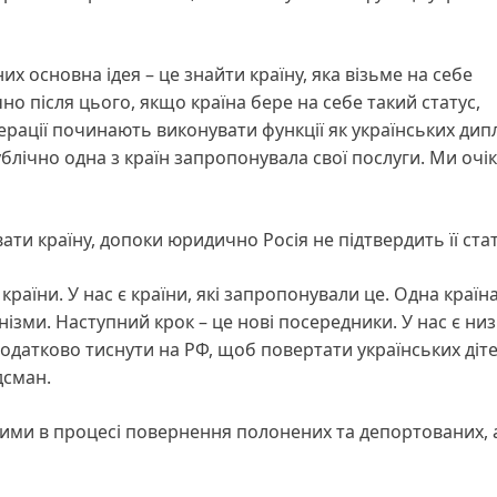
х основна ідея – це знайти країну, яка візьме на себе
о після цього, якщо країна бере на себе такий статус,
дерації починають виконувати функції як українських дип
блічно одна з країн запропонувала свої послуги. Ми очі
и країну, допоки юридично Росія не підтвердить її стат
раїни. У нас є країни, які запропонували це. Одна країн
нізми. Наступний крок – це нові посередники. У нас є низ
додатково тиснути на РФ, щоб повертати українських діте
дсман.
итними в процесі повернення полонених та депортованих, 