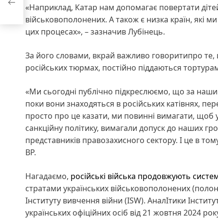
«Наприклад, Катар нам допомагає повертати діте
військовополонених. А також є низка країн, які ми
цих процесах», – зазначив Лубінець.
За його словами, вкрай важливо говоритипро те, щ
російських тюрмах, постійно піддаються тортурам
«Ми сьогодні публічно підкреслюємо, що за наши
поки вони знаходяться в російських катівнях, пер
просто про це казати, ми повинні вимагати, щоб 
санкційну політику, вимагали допуск до наших гр
представників правозахисного сектору. І це в то
ВР.
Нагадаємо,
російські війська продовжують систе
стратами українських військовополонених (полонен
Інституту вивчення війни (ISW). АналІтики Інсти
українських офіційних осіб від 21 жовтня 2024 рок