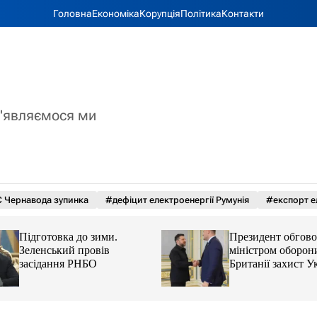
Головна
Економіка
Корупція
Політика
Контакти
з'являємося ми
 Чернавода зупинка
#дефіцит електроенергії Румунія
#експорт е
Підготовка до зими.
Президент обгово
Зеленський провів
міністром оборон
засідання РНБО
Британії захист У
балістики