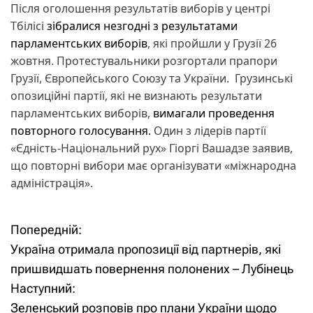
Після оголошення результатів виборів у центрі
Тбілісі
зібралися незгодні з результатами
парламентських виборів
, які пройшли у Грузії 26
жовтня. Протестувальники розгортали прапори
Грузії, Європейського Союзу та України. Грузинські
опозиційні партії, які не визнають результати
парламентських виборів,
вимагали проведення
повторного голосування.
Один з лідерів партії
«Єдність-Національний рух» Гіоргі Вашадзе заявив,
що повторні вибори має організувати «міжнародна
адміністрація».
Попередній:
Н
Україна отримала пропозиції від партнерів, які
а
пришвидшать повернення полонених – Лубінець
Наступний:
в
Зеленський розповів про плани України щодо