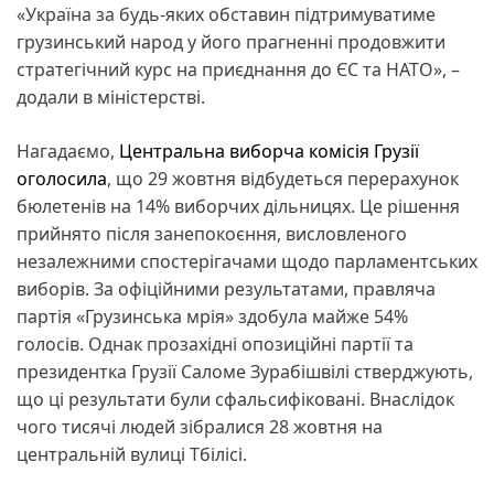
«Україна за будь-яких обставин підтримуватиме
грузинський народ у його прагненні продовжити
стратегічний курс на приєднання до ЄС та НАТО», –
додали в міністерстві.
Нагадаємо,
Центральна виборча комісія Грузії
оголосила
, що 29 жовтня відбудеться перерахунок
бюлетенів на 14% виборчих дільницях. Це рішення
прийнято після занепокоєння, висловленого
незалежними спостерігачами щодо парламентських
виборів. За офіційними результатами, правляча
партія «Грузинська мрія» здобула майже 54%
голосів. Однак прозахідні опозиційні партії та
президентка Грузії Саломе Зурабішвілі стверджують,
що ці результати були сфальсифіковані. Внаслідок
чого тисячі людей зібралися 28 жовтня на
центральній вулиці Тбілісі.