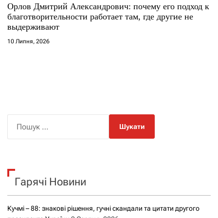
Орлов Дмитрий Александрович: почему его подход к
благотворительности работает там, где другие не
выдерживают
10 Липня, 2026
П
о
ш
у
к
Гарячі Новини
:
Кучмі – 88: знакові рішення, гучні скандали та цитати другого