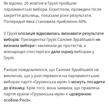
Як відомо, 26 жовтня в Грузії пройшли
парламентські вибори. Екзитполи, проведені після
закриття дільниць, показали різні результати.
Попередня явка становила приблизно 60%.
У Грузі
ї опозиція відмовилась визнавати результати
виборів
. Президентка Грузії Саломе Зурабішвілі
не
визнала вибори
і закликала до протестів, а
міжнародні спостерігачі
дали оцінку
виборам у
Грузії.
Раніше повідомлялося, що Саломе Зурабішвілі не
виключає, що у разі перемоги на парламентських
виборах партії «Грузинська мрія» її
можуть посадити
до в’язниці.
Крім того, вона заявила, що правляча
партія країни «Грузинська мрія» є
«довіреною
особою Росії».