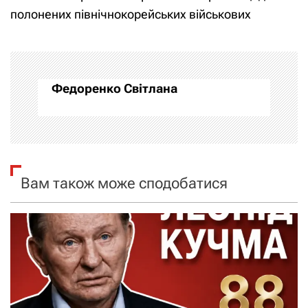
і
полонених північнокорейських військових
г
а
Федоренко Світлана
ц
і
я
Вам також може сподобатися
з
а
п
и
с