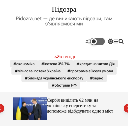
П
Підозра
е
р
Pidozra.net — де виникають підозри, там
е
з'являємося ми
й
т
и
П
М
П
д
е
е
о
р
н
ш
о
В ТРЕНДІ
е
ю
у
в
м
к
#економіка
#іпотека 3% 7%
#кредит на житло Дія
м
и
#пільгова іпотека Україна
#програма єОселя умови
і
к
а
с
#блокада українського експорту
#зерно
ч
т
#обстріли РФ
к
у
о
л
гучні
Сербія виділить €2 млн на
ь
українську енергетику та
о
допоможе відбудувати одне з міст
р
о
в
о