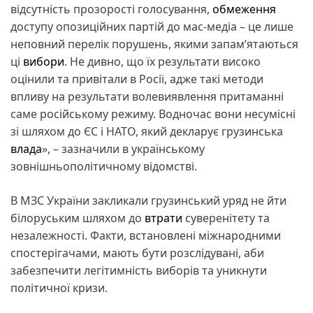
відсутність прозорості голосування,
обмеження
доступу опозиційних партій до мас-медіа – це лише
неповний перелік порушень, якими запам’ятаються
ці
вибори
. Не дивно, що їх результати високо
оцінили та привітали в Росії, адже такі методи
впливу на результати волевиявлення притаманні
саме російському режиму. Водночас вони несумісні
зі шляхом до ЄС і НАТО, який декларує грузинська
влада
», – зазначили в українському
зовнішньополітичному відомстві.
В МЗС України закликали грузинський уряд не йти
білоруським шляхом до
втрати
суверенітету та
незалежності. Факти, встановлені міжнародними
спостерігачами, мають бути розслідувані, аби
забезпечити легітимність виборів та уникнути
політичної кризи.