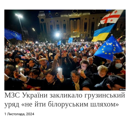
г
о
р
е
ж
и
м
у
МЗС України закликало грузинський
уряд «не йти білоруським шляхом»
1 Листопада, 2024