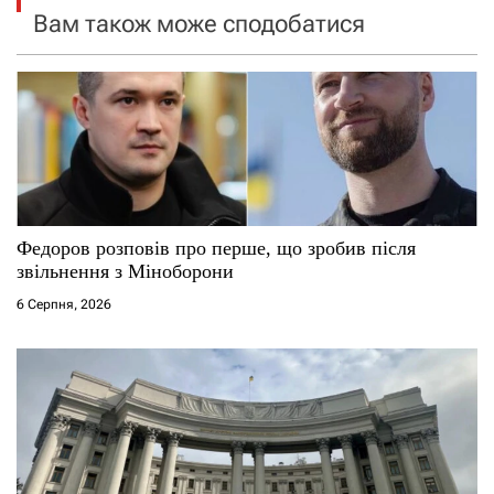
Вам також може сподобатися
з
а
п
и
с
Федоров розповів про перше, що зробив після
і
звільнення з Міноборони
6 Серпня, 2026
в