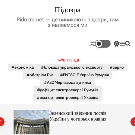
П
Підозра
е
р
Pidozra.net — де виникають підозри, там
е
з'являємося ми
й
т
и
П
М
П
д
е
е
о
р
н
ш
о
В ТРЕНДІ
е
ю
у
в
м
к
#економіка
#блокада українського експорту
#зерно
м
и
#обстріли РФ
#ENTSO-E Україна Румунія
і
к
а
с
#АЕС Чернавода зупинка
ч
т
#дефіцит електроенергії Румунія
к
у
о
#експорт електроенергії Україна
л
ь
о
, що
Зеленський звільнив послів
р
України у чотирьох країнах
о
в
о