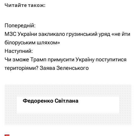
Читайте також:
Попередній:
Н
МЗС України закликало грузинський уряд «не йти
а
білоруським шляхом»
Наступний:
в
Чи зможе Трамп примусити Україну поступитися
і
територіями? Заява Зеленського
г
а
Федоренко Світлана
ц
і
я