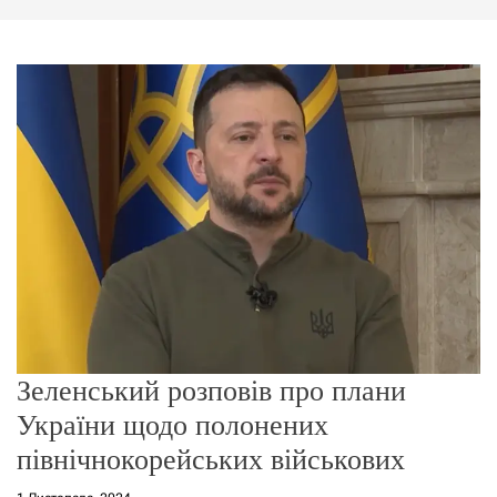
г
о
р
е
ж
и
м
у
Зеленський розповів про плани
України щодо полонених
північнокорейських військових