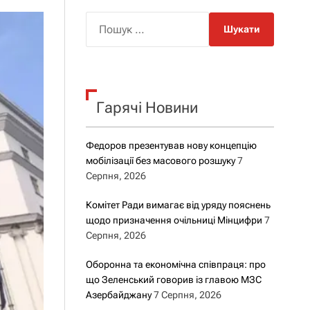
о
р
П
о
о
в
о
ш
г
у
о
р
к
е
Гарячі Новини
:
ж
и
м
у
Федоров презентував нову концепцію
мобілізації без масового розшуку
7
Серпня, 2026
Комітет Ради вимагає від уряду пояснень
щодо призначення очільниці Мінцифри
7
Серпня, 2026
Оборонна та економічна співпраця: про
що Зеленський говорив із главою МЗС
Азербайджану
7 Серпня, 2026