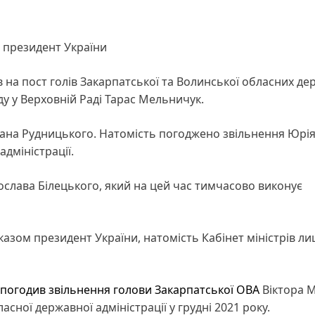
 президент України
в на пост голів Закарпатської та Волинської обласних д
у у Верховній Раді Тарас Мельничук.
ана Рудницького. Натомість погоджено звільнення Юрі
дміністрації.
лава Білецького, який на цей час тимчасово виконує
казом президент України, натомість Кабінет міністрів л
погодив звільнення голови Закарпатської ОВА
Віктора 
ної державної адміністрації у грудні 2021 року.