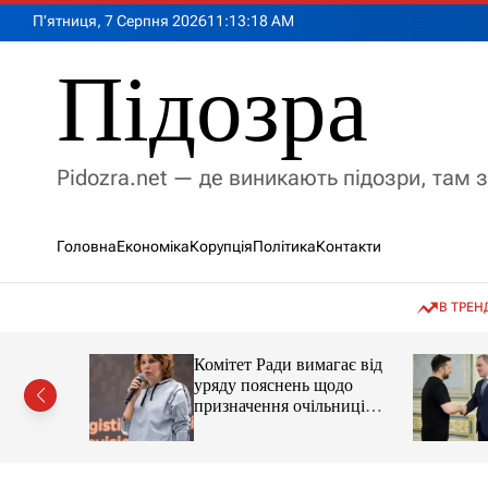
П
П’ятниця, 7 Серпня 2026
11
:
13
:
19
AM
е
р
Підозра
е
й
т
и
Pidozra.net — де виникають підозри, там 
д
о
в
Головна
Економіка
Корупція
Політика
Контакти
м
і
с
В ТРЕН
т
у
ував нову
Комітет Ради вимагає від
ації без
уряду пояснень щодо
у
призначення очільниці
Мінцифри