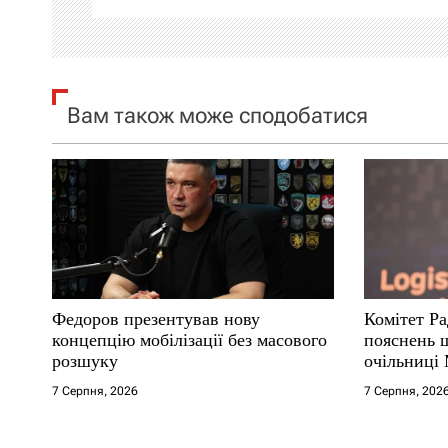
і
я
Вам також може сподобатися
з
а
п
и
с
Федоров презентував нову
Комітет Ра
і
концепцію мобілізації без масового
пояснень 
розшуку
очільниці
в
7 Серпня, 2026
7 Серпня, 202