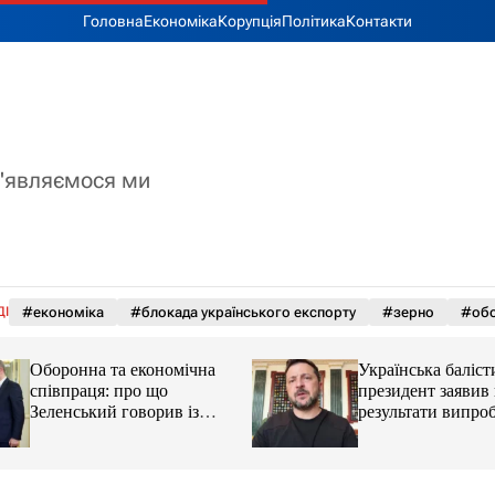
Головна
Економіка
Корупція
Політика
Контакти
з'являємося ми
ДІ
#економіка
#блокада українського експорту
#зерно
#обс
Оборонна та економічна
Українська баліст
співпраця: про що
президент заявив
Зеленський говорив із
результати випро
главою МЗС Азербайджану