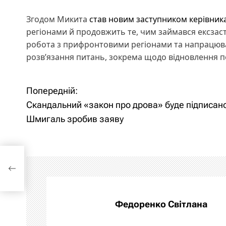
Згодом Микита
став новим заступником керівник
регіонами й продовжить те, чим займався ексзаст
робота з прифронтовими регіонами та напрацюван
розв’язання питань, зокрема щодо відновлення п
Попередній:
Н
Скандальний «закон про дрова» буде підписан
а
Шмигаль зробив заяву
в
і
в
г
а
Федоренко Світлана
ц