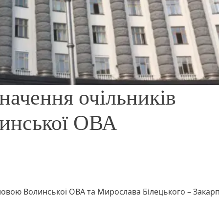
начення очільників
линської ОВА
овою Волинської ОВА та Мирослава Білецького – Закарп