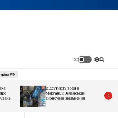
П
П
е
о
р
ш
тріли РФ
е
у
м
к
и
ика:
Відсутність води в
к
а
 про
Марганці: Зеленський
ч
бувань
анонсував звільнення
к
о
л
ь