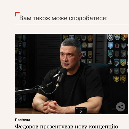
Вам також може сподобатися:
Політика
Федоров презентував нову концепцію