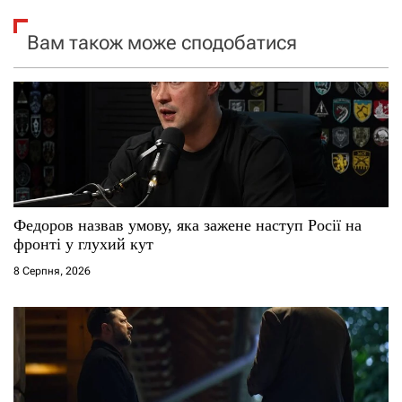
я
Вам також може сподобатися
з
а
п
и
с
Федоров назвав умову, яка зажене наступ Росії на
і
фронті у глухий кут
8 Серпня, 2026
в