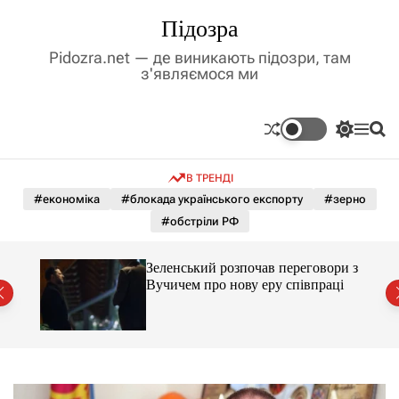
П
Підозра
е
р
Pidozra.net — де виникають підозри, там
е
з'являємося ми
й
т
и
П
М
П
д
е
е
о
р
н
ш
о
В ТРЕНДІ
е
ю
у
в
м
к
#економіка
#блокада українського експорту
#зерно
м
и
#обстріли РФ
і
к
а
с
ч
т
ажене
Зеленський розпочав переговори з
к
ий
у
Вучичем про нову еру співпраці
о
л
ь
о
р
о
в
о