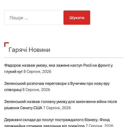
П
о
ш
у
к
Гарячі Новини
:
Федоров назвав умову, яка зажене наступ Росії на фронті у
глухий кут
8 Серпня, 2026
Зеленський розпочав переговори з Вучичем про нову еру
співпраці
8 Серпня, 2026
Зеленський назвав головну умову для закінчення війни після
рішення Сенату США
7 Серпня, 2026
Державні склади до послуг постраждалого бізнесу. Фонд
держмайна отримав завдання від прем’єра
7 Серпня, 2026