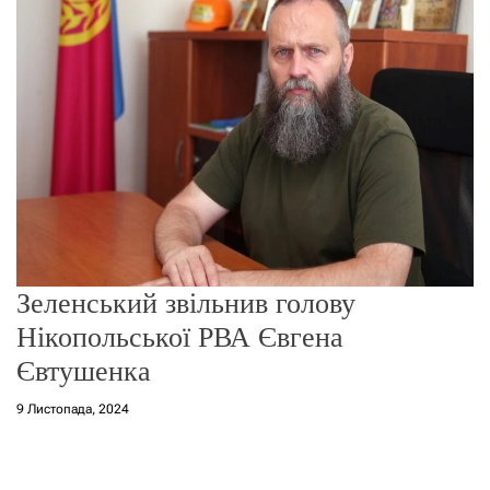
г
о
р
е
ж
и
м
у
Зеленський звільнив голову
Нікопольської РВА Євгена
Євтушенка
9 Листопада, 2024