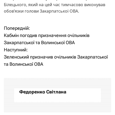
Білецького, який на цей час тимчасово виконував
обов’язки голови Закарпатської ОВА.
Попередній:
Н
Кабмін погодив призначення очільників
а
Закарпатської та Волинської ОВА
Наступний:
в
Зеленський призначив очільників Закарпатської
і
та Волинської ОВА
г
а
Федоренко Світлана
ц
і