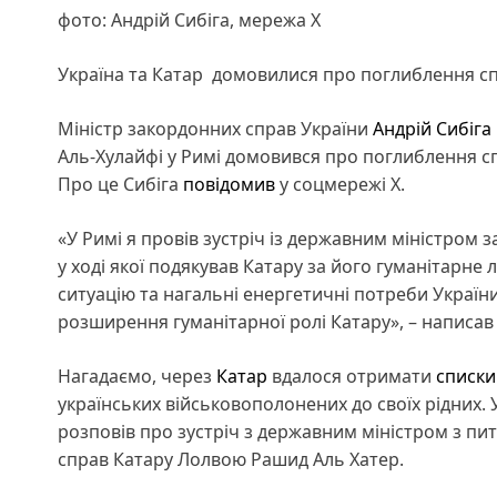
фото: Андрій Сибіга, мережа Х
Україна та Катар домовилися про поглиблення спі
Міністр закордонних справ України
Андрій Сибіга
Аль-Хулайфі у Римі домовився про поглиблення сп
Про це Сибіга
повідомив
у соцмережі Х.
«У Римі я провів зустріч із державним міністром
у ході якої подякував Катару за його гуманітарне 
ситуацію та нагальні енергетичні потреби Україн
розширення гуманітарної ролі Катару», – написав
Нагадаємо, через
Катар
вдалося отримати
списки
українських військовополонених до своїх рідних
розповів про зустріч з державним міністром з пи
справ Катару Лолвою Рашид Аль Хатер.