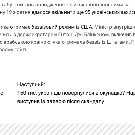
 штабу з питань поводження з військовополоненими за
ну 19 жовтня
вдалося звільнити ще 95 українських захис
 яка отримає безвізовий режим із США
. Міністр внутріш
ись із держсекретарем Ентоні Дж. Блінкеном, включив 
 арабською країною, яка отримала безвіз із Штатами. 
оєму сайті.
Наступний:
ої
150 тис. українців повернулися в окупацію? На
виступив із заявою після скандалу