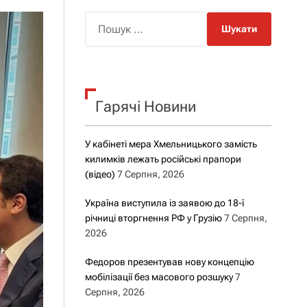
о
р
П
о
о
в
о
ш
г
у
о
р
к
е
Гарячі Новини
:
ж
и
м
у
У кабінеті мера Хмельницького замість
килимків лежать російські прапори
(відео)
7 Серпня, 2026
Україна виступила із заявою до 18-ї
річниці вторгнення РФ у Грузію
7 Серпня,
2026
Федоров презентував нову концепцію
мобілізації без масового розшуку
7
Серпня, 2026