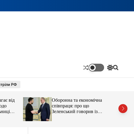
П
П
е
о
р
ш
тріли РФ
е
у
м
к
и
гає від
Оборонна та економічна
к
а
одо
співпраця: про що
ч
ьниці
Зеленський говорив із
к
главою МЗС Азербайджану
о
л
ь