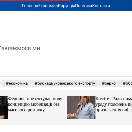
Головна
Економіка
Корупція
Політика
Контакти
з'являємося ми
ДІ
#економіка
#блокада українського експорту
#зерно
#обс
Федоров презентував нову
Комітет Ради вима
концепцію мобілізації без
уряду пояснень щ
масового розшуку
призначення очіл
Мінцифри