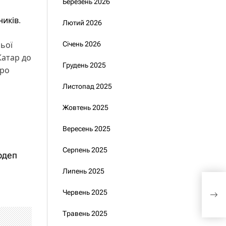
Березень 2026
ників
.
Лютий 2026
ньої
Січень 2026
Катар до
Грудень 2025
Про
Листопад 2025
Жовтень 2025
Вересень 2025
Серпень 2025
рдеп
Липень 2025
150 
оку
Червень 2025
зая
Травень 2025