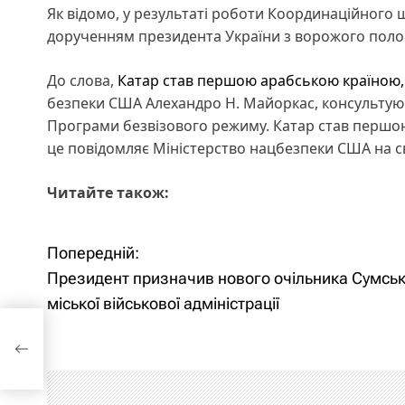
Як відомо, у результаті роботи Координаційного
дорученням президента України з ворожого поло
До слова,
Катар став першою арабською країною,
безпеки США Алехандро Н. Майоркас, консультуюч
Програми безвізового режиму. Катар став першою
це повідомляє Міністерство нацбезпеки США на св
Читайте також:
Попередній:
Н
Президент призначив нового очільника Сумськ
а
міської військової адміністрації
в
і