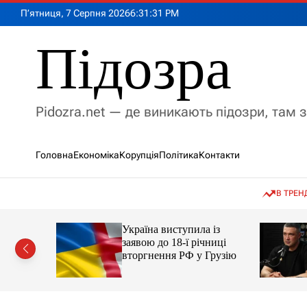
П
П’ятниця, 7 Серпня 2026
6
:
31
:
32
PM
е
р
Підозра
е
й
т
и
Pidozra.net — де виникають підозри, там 
д
о
в
Головна
Економіка
Корупція
Політика
Контакти
м
і
с
В ТРЕН
т
у
Україна виступила із
амість
заявою до 18-ї річниці
російські
вторгнення РФ у Грузію