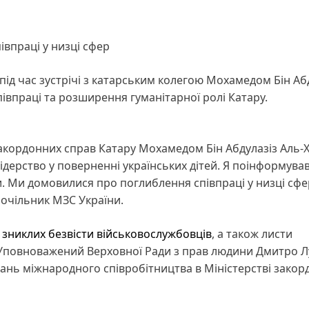
впраці у низці сфер
під час зустрічі з катарським колегою Мохамедом Бін Аб
івпраці та розширення гуманітарної ролі Катару.
 закордонних справ Катару Мохамедом Бін Абдулазіз Аль-Х
лідерство у поверненні українських дітей. Я поінформува
и. Ми домовилися про поглиблення співпраці у низці сфе
 очільник МЗС України.
 зниклих безвісти військовослужбовців
, а також листи
. Уповноважений Верховної Ради з прав людини Дмитро 
тань міжнародного співробітництва в Міністерстві зако