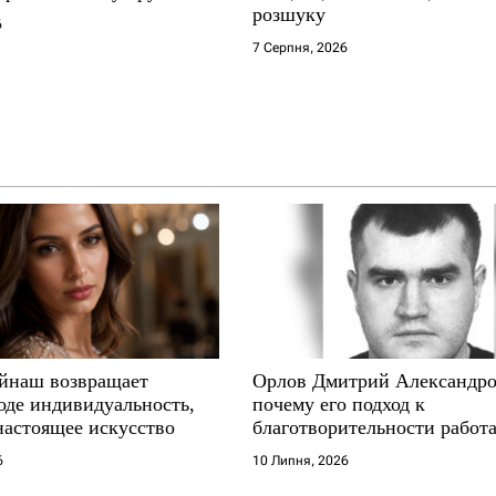
розшуку
6
7 Серпня, 2026
йнаш возвращает
Орлов Дмитрий Александро
оде индивидуальность,
почему его подход к
настоящее искусство
благотворительности работа
где другие не выдерживают
6
10 Липня, 2026