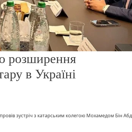
ро розширення
тару в Україні
 провів зустріч з катарським колегою Мохамедом Бін Абд