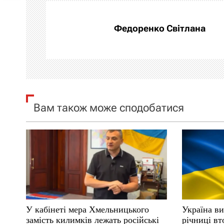
г
а
Федоренко Світлана
ц
і
я
Вам також може сподобатися
з
а
п
и
с
У кабінеті мера Хмельницького
Україна ви
і
замість килимків лежать російські
річниці вт