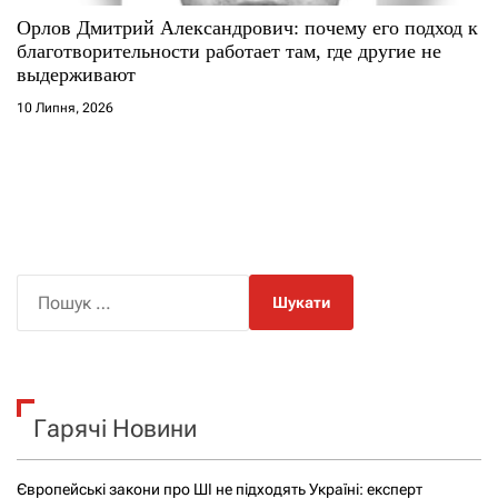
Орлов Дмитрий Александрович: почему его подход к
благотворительности работает там, где другие не
выдерживают
10 Липня, 2026
П
о
ш
у
к
Гарячі Новини
:
Європейські закони про ШІ не підходять Україні: експерт