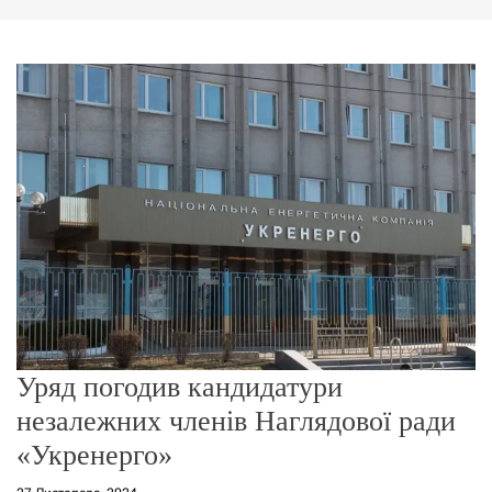
г
о
р
е
ж
и
м
у
Уряд погодив кандидатури
незалежних членів Наглядової ради
«Укренерго»