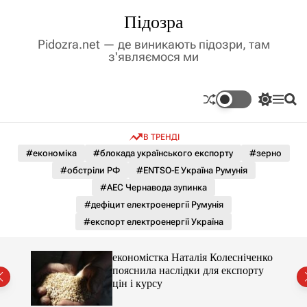
П
Підозра
е
р
Pidozra.net — де виникають підозри, там
е
з'являємося ми
й
т
и
П
М
П
д
е
е
о
р
н
ш
о
В ТРЕНДІ
е
ю
у
в
м
к
#економіка
#блокада українського експорту
#зерно
м
и
#обстріли РФ
#ENTSO-E Україна Румунія
і
к
а
с
#АЕС Чернавода зупинка
ч
т
#дефіцит електроенергії Румунія
к
у
о
#експорт електроенергії Україна
л
ь
о
е
економістка Наталія Колесніченко
р
пояснила наслідки для експорту
о
цін і курсу
в
о