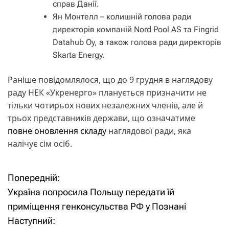
справ Данії.
Ян Монтелл – колишній голова ради
директорів компаній Nord Pool AS та Fingrid
Datahub Oy, а також голова ради директорів
Skarta Energy.
Раніше повідомлялося, що до 9 грудня в наглядову
раду НЕК «Укренерго» планується призначити не
тільки чотирьох нових незалежних членів, але й
трьох представників держави, що означатиме
повне оновлення складу
наглядової ради, яка
налічує сім осіб.
Попередній:
Н
Україна попросила Польщу передати їй
а
приміщення генконсульства РФ у Познані
Наступний:
в