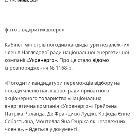
27 Листопада, 2024
фото з відкритих джерел
Кабінет міністрів погодив кандидатури незалежних
членів Наглядової ради національної енергетичної
компанії «
Укренерго
». Про це стало
відомо
із розпорядження № 1168-р.
«Погодити кандидатури переможців відбору на
посади членів наглядової ради приватного
акціонерного товариства «Національна
енергетична компанія «Укренерго»» Грейхена
Патріка Роланда, Де Францискі Луїджі, Кофода Єппе
Себастьяна, Монтелла Яна Генріка як незалежних
членів», – йдеться у документі.