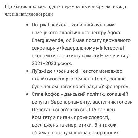
Що відомо про кандидатів переможців відбору на посади
членів наглядової ради
Патрік Грейхен – колишній очільник
німецького аналітичного центру Agora
Energiewende, обіймав посаду державного
секретаря у Федеральному міністерстві
економіки та захисту клімату Німеччини у
2021–2023 роках.
Луїджі де Францискі – екстопменеджер
італійської енергокомпанії Terna, раніше
був членом наглядової ради «Укренерго».
Єппе Кофод – данський політик, колишній
депутат Європарламенту, заступник голови
Делегації зі зв’язків зі США та член
Комітету з питань промисловості,
досліджень та енергетики. Він також
обіймав посаду міністра закордонних