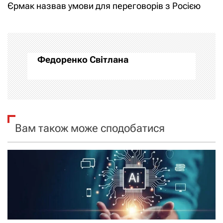
Єрмак назвав умови для переговорів з Росією
і
г
а
Федоренко Світлана
ц
і
я
Вам також може сподобатися
з
а
п
и