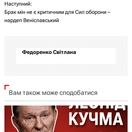
Наступний:
в
Брак мін не є критичним для Сил оборони –
і
нардеп Веніславський
г
а
Федоренко Світлана
ц
і
я
Вам також може сподобатися
з
а
п