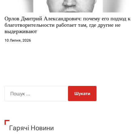
Орлов Дмитрий Александрович: почему его подход к
благотворительности работает там, где другие не
выдерживают
10 Липня, 2026
П
о
ш
у
к
Гарячі Новини
: