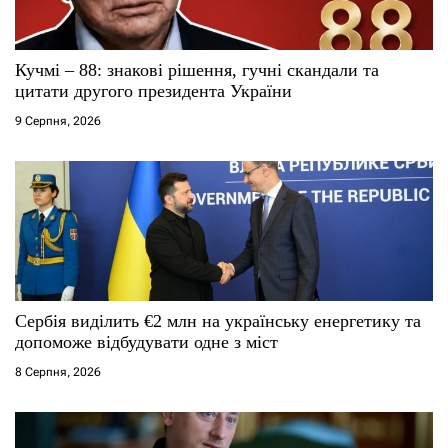
и
с
Кучмі – 88: знакові рішення, гучні скандали та
і
цитати другого президента України
9 Серпня, 2026
в
Сербія виділить €2 млн на українську енергетику та
допоможе відбудувати одне з міст
8 Серпня, 2026