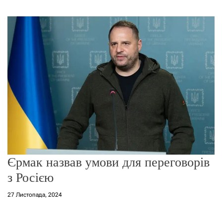
г
о
р
е
ж
и
м
у
Єрмак назвав умови для переговорів
з Росією
27 Листопада, 2024