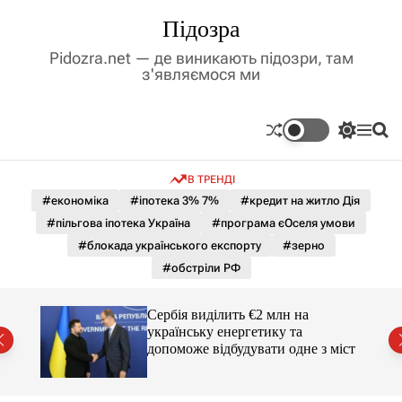
П
Підозра
е
р
Pidozra.net — де виникають підозри, там
е
з'являємося ми
й
т
и
П
М
П
д
е
е
о
р
н
ш
о
В ТРЕНДІ
е
ю
у
в
м
к
#економіка
#іпотека 3% 7%
#кредит на житло Дія
м
и
#пільгова іпотека Україна
#програма єОселя умови
і
к
а
с
#блокада українського експорту
#зерно
ч
т
#обстріли РФ
к
у
о
л
гучні
Сербія виділить €2 млн на
ь
українську енергетику та
о
допоможе відбудувати одне з міст
р
о
в
о