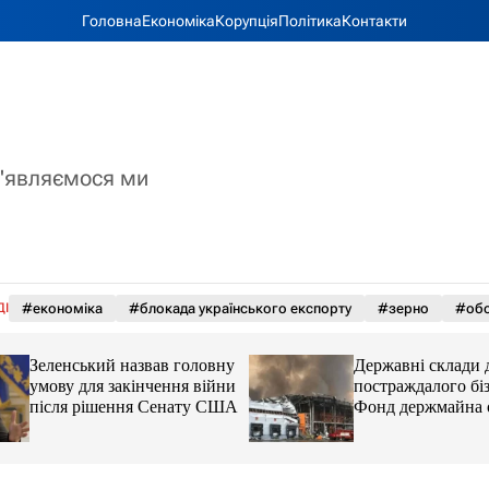
Головна
Економіка
Корупція
Політика
Контакти
з'являємося ми
ДІ
#економіка
#блокада українського експорту
#зерно
#обс
Зеленський назвав головну
Державні склади 
умову для закінчення війни
постраждалого біз
після рішення Сенату США
Фонд держмайна 
завдання від прем