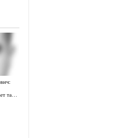
вич:
ет там,