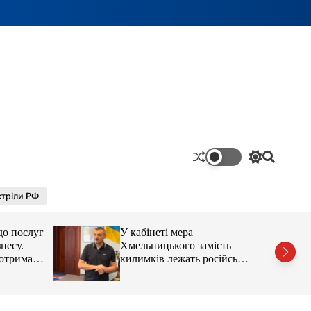
П
П
е
о
р
ш
тріли РФ
е
у
м
к
и
до послуг
У кабінеті мера
к
а
несу.
Хмельницького замість
ч
отримав
килимків лежать російські
к
’єра
прапори (відео)
о
л
ь