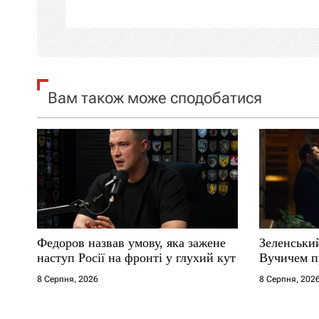
ц
і
я
Вам також може сподобатися
з
а
п
и
с
Федоров назвав умову, яка зажене
Зеленськи
і
наступ Росії на фронті у глухий кут
Вучичем п
8 Серпня, 2026
8 Серпня, 202
в