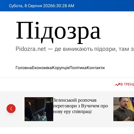
П
Субота, 8 Серпня 2026
6
:
30
:
29
AM
е
р
Підозра
е
й
т
и
Pidozra.net — де виникають підозри, там 
д
о
в
Головна
Економіка
Корупція
Політика
Контакти
м
і
с
В ТРЕН
т
у
мову, яка
Зеленський розпочав
ії на
переговори з Вучичем про
кут
нову еру співпраці