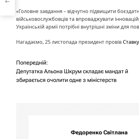
«Головне завдання – відчутно підвищити боєздатні
військовослужбовців та впроваджувати інноваційн
Українській армії потрібні внутрішні зміни для по
Нагадаємо, 25 листопада президент провів
Ставку
Попередній:
Н
Депутатка Альона Шкрум складає мандат й
а
збирається очолити одне з міністерств
в
і
г
а
Федоренко Світлана