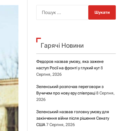
о
р
П
о
о
в
о
ш
г
у
о
р
к
е
Гарячі Новини
:
ж
и
м
у
Федоров назвав умову, яка зажене
наступ Росії на фронті у глухий кут
8
Серпня, 2026
Зеленський розпочав переговори з
Вучичем про нову еру співпраці
8 Серпня,
2026
Зеленський назвав головну умову для
закінчення війни після рішення Сенату
США
7 Серпня, 2026