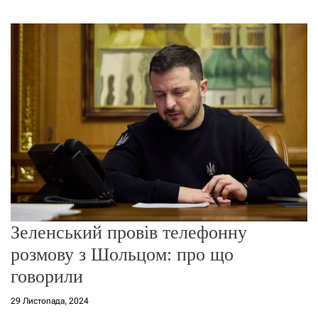
г
о
р
е
ж
и
м
у
Зеленський провів телефонну
розмову з Шольцом: про що
говорили
29 Листопада, 2024