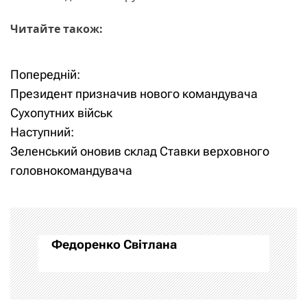
Читайте також:
Попередній:
Н
Президент призначив нового командувача
а
Сухопутних військ
Наступний:
в
Зеленський оновив склад Ставки верховного
і
головнокомандувача
г
а
Федоренко Світлана
ц
і