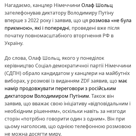
Нагадаємо, канцлер Німеччини
Олаф Шольц
зателефонував диктатору Володимиру Путіну
вперше з 2022 року і заявив, що ця
розмова «не була
приємною», які і попередні
, проведені вже після
початку повномасштабного вторгнення РФ в
Україну.
До слова, Олаф Шольц, якого у понеділок
керівництво Соціал-демократичної партії Німеччини
(СДПН) обрало кандидатом у канцлери на майбутніх
виборах, у розмові із виданням ZDF заявив, що
має
намір продовжувати переговори з російським
диктатором Володимиром Путіним
. Також він
заявив, що вважає свою ініціативу «відповідальним і
необхідним рішенням», оскільки навіть за незгоди
сторін «потрібно говорити один з одним». Він при
цьому наголосив, що однією телефонною розмовою
не можна досягти миру.