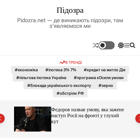
П
Підозра
е
р
Pidozra.net — де виникають підозри, там
е
з'являємося ми
й
т
и
П
М
П
д
е
е
о
р
н
ш
о
В ТРЕНДІ
е
ю
у
в
м
к
#економіка
#іпотека 3% 7%
#кредит на житло Дія
м
и
#пільгова іпотека Україна
#програма єОселя умови
і
к
а
с
#блокада українського експорту
#зерно
ч
т
#обстріли РФ
к
у
о
л
и 3 і
Федоров назвав умову, яка зажене
ь
наступ Росії на фронті у глухий
о
кут
р
о
в
о