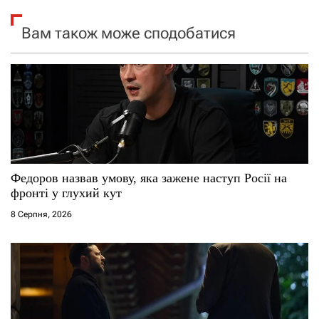
я
Вам також може сподобатися
з
а
п
и
с
Федоров назвав умову, яка зажене наступ Росії на
і
фронті у глухий кут
8 Серпня, 2026
в