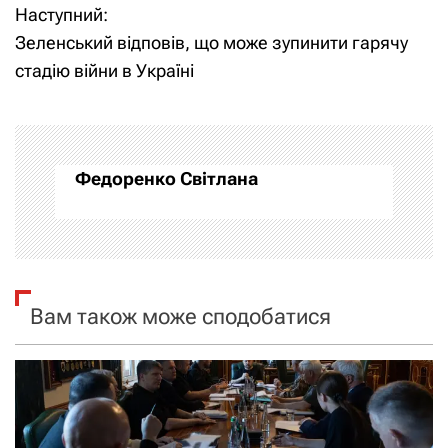
Наступний:
в
Зеленський відповів, що може зупинити гарячу
і
стадію війни в Україні
г
а
Федоренко Світлана
ц
і
я
Вам також може сподобатися
з
а
п