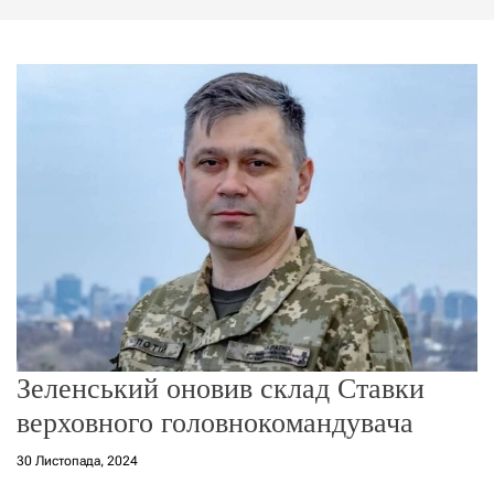
г
о
р
е
ж
и
м
у
Зеленський оновив склад Ставки
верховного головнокомандувача
30 Листопада, 2024