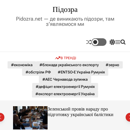
П
Підозра
е
р
Pidozra.net — де виникають підозри, там
е
з'являємося ми
й
т
и
П
М
П
д
е
е
о
р
н
ш
о
В ТРЕНДІ
е
ю
у
в
м
к
#економіка
#блокада українського експорту
#зерно
м
и
#обстріли РФ
#ENTSO-E Україна Румунія
і
к
а
с
#АЕС Чернавода зупинка
ч
т
#дефіцит електроенергії Румунія
к
у
о
#експорт електроенергії Україна
л
ь
о
ченко
Зеленський провів нараду про
р
рту
підготовку української балістики
о
в
о