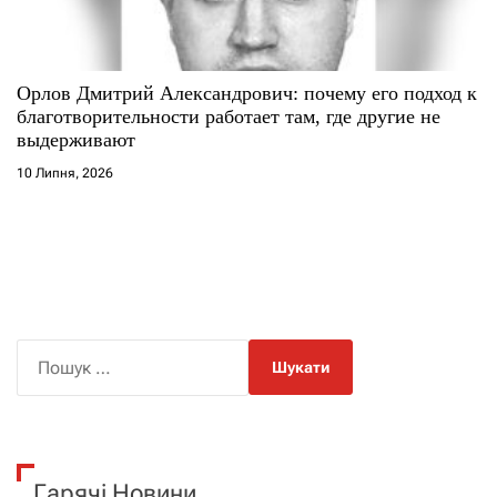
Орлов Дмитрий Александрович: почему его подход к
благотворительности работает там, где другие не
выдерживают
10 Липня, 2026
П
о
ш
у
к
Гарячі Новини
: