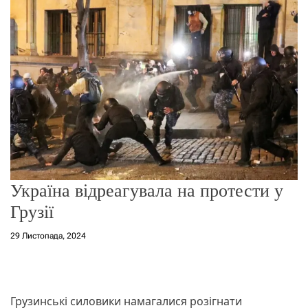
г
о
р
е
ж
и
м
у
Україна відреагувала на протести у
Грузії
29 Листопада, 2024
Грузинські силовики намагалися розігнати