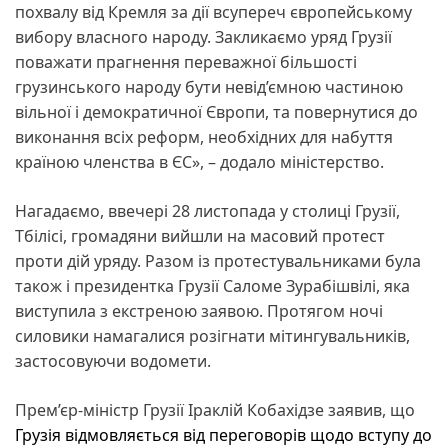
похвалу від Кремля за дії всупереч європейському
вибору власного народу. Закликаємо уряд Грузії
поважати прагнення переважної більшості
грузинського народу бути невід’ємною частиною
вільної і демократичної Європи, та повернутися до
виконання всіх реформ, необхідних для набуття
країною членства в ЄС», – додало міністерство.
Нагадаємо, ввечері 28 листопада у столиці Грузії,
Тбілісі, громадяни вийшли на масовий протест
проти дій уряду. Разом із протестувальниками була
також і президентка Грузії Саломе Зурабішвілі, яка
виступила з екстреною заявою. Протягом ночі
силовики намагалися розігнати мітингувальників,
застосовуючи водомети.
Прем’єр-міністр Грузії Іраклій Кобахідзе заявив, що
Грузія
відмовляється від переговорів щодо вступу до