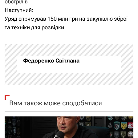
обстрілів
Наступний:
в
Уряд спрямував 150 млн грн на закупівлю зброї
і
та техніки для розвідки
г
а
Федоренко Світлана
ц
і
я
Вам також може сподобатися
з
а
п