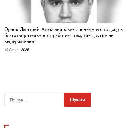
Орлов Дмитрий Александрович: почему его подход к
благотворительности работает там, где другие не
выдерживают
10 Липня, 2026
П
о
ш
у
к