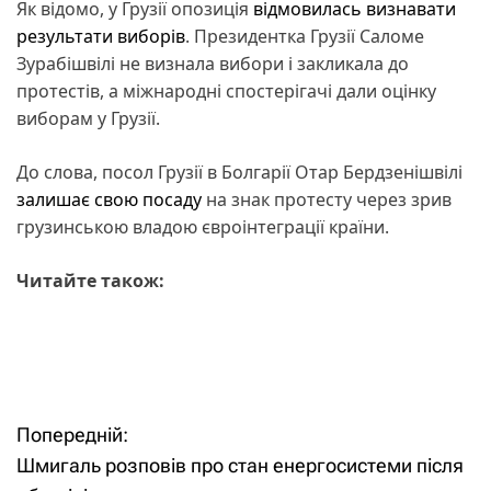
Як відомо, у Грузії опозиція
відмовилась визнавати
результати виборів
. Президентка Грузії Саломе
Зурабішвілі не визнала вибори і закликала до
протестів, а міжнародні спостерігачі дали оцінку
виборам у Грузії.
До слова, посол Грузії в Болгарії Отар Бердзенішвілі
залишає свою посаду
на знак протесту через зрив
грузинською владою євроінтеграції країни.
Читайте також:
Попередній:
Н
Шмигаль розповів про стан енергосистеми після
а