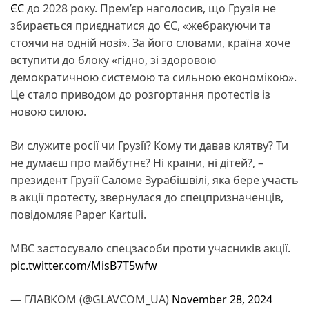
ЄС
до 2028 року. Прем’єр наголосив, що Грузія не
збирається приєднатися до ЄС, «жебракуючи та
стоячи на одній нозі». За його словами, країна хоче
вступити до блоку «гідно, зі здоровою
демократичною системою та сильною економікою».
Це стало приводом до розгортання протестів із
новою силою.
Ви служите росії чи Грузії? Кому ти давав клятву? Ти
не думаєш про майбутнє? Ні країни, ні дітей?, –
президент Грузії Саломе Зурабішвілі, яка бере участь
в акції протесту, звернулася до спецпризначенців,
повідомляє Paper Kartuli.
МВС застосувало спецзасоби проти учасників акції.
pic.twitter.com/MisB7T5wfw
— ГЛАВКОМ (@GLAVCOM_UA)
November 28, 2024