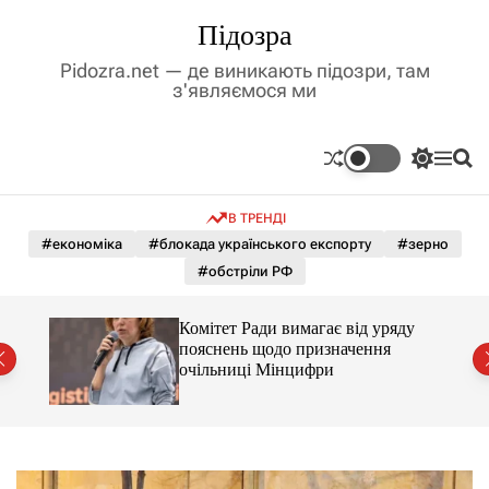
П
Підозра
е
р
Pidozra.net — де виникають підозри, там
е
з'являємося ми
й
т
и
П
М
П
д
е
е
о
р
н
ш
о
В ТРЕНДІ
е
ю
у
в
м
к
#економіка
#блокада українського експорту
#зерно
м
и
#обстріли РФ
і
к
а
с
ч
т
Комітет Ради вимагає від уряду
к
у
пояснень щодо призначення
о
очільниці Мінцифри
л
ь
о
р
о
в
о