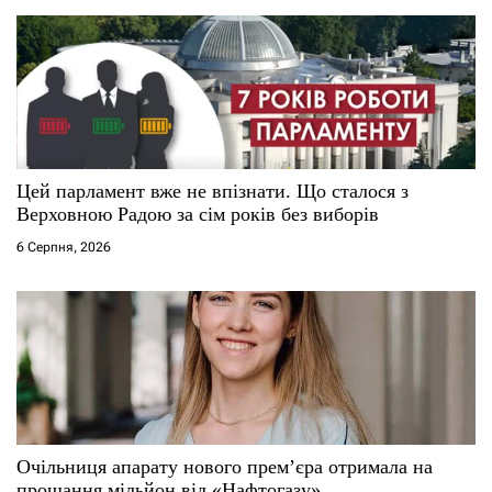
в
Цей парламент вже не впізнати. Що сталося з
Верховною Радою за сім років без виборів
6 Серпня, 2026
Очільниця апарату нового прем’єра отримала на
прощання мільйон від «Нафтогазу»