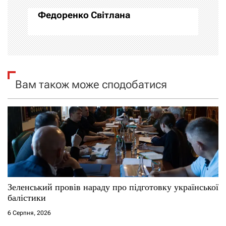
а
Федоренко Світлана
ц
і
я
Вам також може сподобатися
з
а
п
и
с
Зеленський провів нараду про підготовку української
балістики
і
6 Серпня, 2026