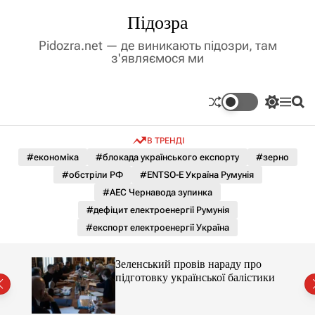
П
Підозра
е
р
Pidozra.net — де виникають підозри, там
е
з'являємося ми
й
т
и
П
М
П
д
е
е
о
р
н
ш
о
В ТРЕНДІ
е
ю
у
в
м
к
#економіка
#блокада українського експорту
#зерно
м
и
#обстріли РФ
#ENTSO-E Україна Румунія
і
к
а
с
#АЕС Чернавода зупинка
ч
т
#дефіцит електроенергії Румунія
к
у
о
#експорт електроенергії Україна
л
ь
о
ченко
Зеленський провів нараду про
р
рту
підготовку української балістики
о
в
о