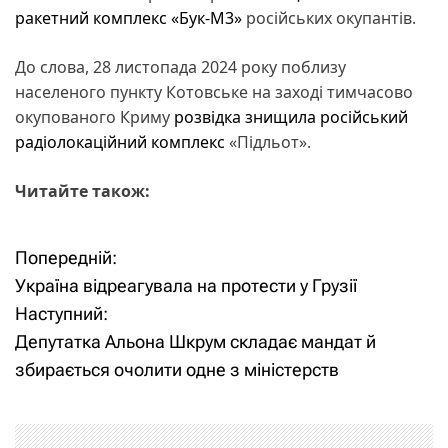
ракетний комплекс «Бук-М3»
російських окупантів.
До слова, 28 листопада 2024 року поблизу
населеного пункту Котовське на заході тимчасово
окупованого Криму
розвідка знищила російський
радіолокаційний комплекс
«Підльот».
Читайте також:
Попередній:
Н
Україна відреагувала на протести у Грузії
а
Наступний:
Депутатка Альона Шкрум складає мандат й
в
збирається очолити одне з міністерств
і
г