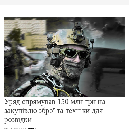
г
о
р
е
ж
и
м
у
Уряд спрямував 150 млн грн на
закупівлю зброї та техніки для
розвідки