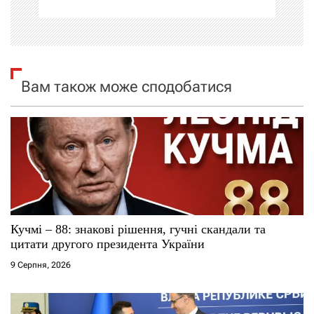
ц
і
я
Вам також може сподобатися
з
а
п
и
с
Кучмі – 88: знакові рішення, гучні скандали та
цитати другого президента України
і
9 Серпня, 2026
в