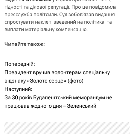
гідності та ділової репутації. Про це повідомила
пресслужба політсили. Суд зобов’язав видання
спростувати наклеп, зведений на політика, та
виплати матеріальну компенсацію.
Читайте також:
Попередній:
Н
Президент вручив волонтерам спеціальну
а
відзнаку «Золоте серце» (фото)
Наступний:
в
За 30 років Будапештський меморандум не
і
працював жодного дня – Зеленський
г
а