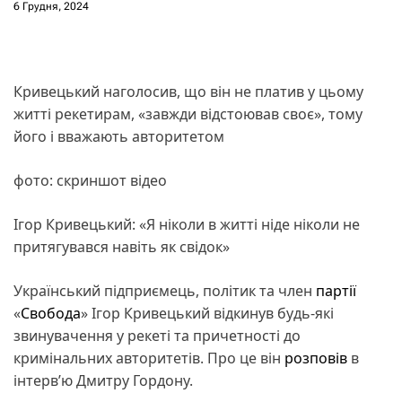
6 Грудня, 2024
Кривецький наголосив, що він не платив у цьому
житті рекетирам, «завжди відстоював своє», тому
його і вважають авторитетом
фото: скриншот відео
Ігор Кривецький: «Я ніколи в житті ніде ніколи не
притягувався навіть як свідок»
Український підприємець, політик та член
партії
«
Свобода
» Ігор Кривецький відкинув будь-які
звинувачення у рекеті та причетності до
кримінальних авторитетів. Про це він
розповів
в
інтервʼю Дмитру Гордону.