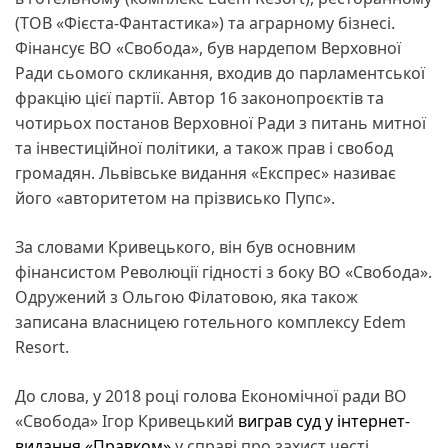
(ТОВ «Фієста-Фантастика») та аграрному бізнесі.
Фінансує ВО «Свобода», був нардепом Верховної
Ради сьомого скликання, входив до парламентської
фракцію цієї партії. Автор 16 законопроєктів та
чотирьох постанов Верховної Ради з питань митної
та інвестиційної політики, а також прав і свобод
громадян. Львівське видання «Експрес» називає
його «авторитетом на прізвисько Пупс».
За словами Кривецького, він був основним
фінансистом Революції гідності з боку ВО «Свобода».
Одружений з Ольгою Філатовою, яка також
записана власницею готельного комплексу Edem
Resort.
До слова, у 2018 році голова Економічної ради ВО
«Свобода» Ігор Кривецький
виграв суд у інтернет-
видання «Правком»
у справі про захист честі,