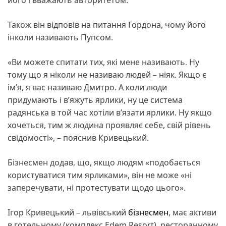
Також він відповів на питання Гордона, чому його
інколи називають Пупсом.
«Ви можете спитати тих, які мене називають. Ну
тому що я ніколи не називаю людей – ніяк. Якщо є
ім’я, я вас називаю Дмитро. А коли люди
придумають і в’яжуть ярлики, ну це система
радянська в той час хотіли в’язати ярлики. Ну якщо
хочеться, тим ж людина проявляє себе, свій рівень
свідомості», – пояснив Кривецький.
Бізнесмен додав, що, якщо людям «подобається
користуватися тим ярликами», він не може «ні
заперечувати, ні протестувати щодо цього».
Ігор Кривецький – львівський
бізнесмен
, має активи
в готельному (комплекс Edem Resort), ресторанному