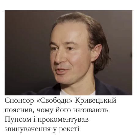
г
о
р
е
ж
и
м
у
Спонсор «Свободи» Кривецький
пояснив, чому його називають
Пупсом і прокоментував
звинувачення у рекеті