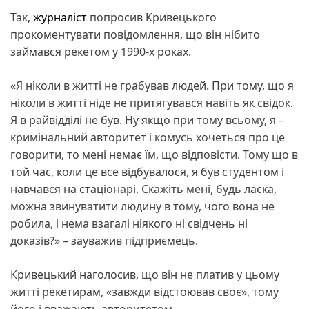
Так,
журналіст
попросив Кривецького
прокоментувати повідомлення, що він нібито
займався рекетом у 1990-х роках.
«Я ніколи в житті не грабував людей. При тому, що я
ніколи в житті ніде не притягувався навіть як свідок.
Я в райвідділі не був. Ну якщо при тому всьому, я –
кримінальний авторитет і комусь хочеться про це
говорити, то мені немає їм, що відповісти. Тому що в
той час, коли це все відбувалося, я був студентом і
навчався на стаціонарі. Скажіть мені, будь ласка,
можна звинуватити людину в тому, чого вона не
робила, і нема взагалі ніякого ні свідчень ні
доказів?» – зауважив підприємець.
Кривецький наголосив, що він не платив у цьому
житті рекетирам, «завжди відстоював своє», тому
його і вважають авторитетом.