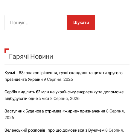
П
о
ш
у
к
Гарячі Новини
:
Кучмі – 88: знакові рішення, гучні скандали та цитати другого
президента України
9 Серпня, 2026
Сербія виділить €2 млн на українську енергетику та допоможе
відбудувати одне з міст
8 Серпня, 2026
Заступник Буданова отримав «жирне» призначення
8 Серпня,
2026
Зеленський розповів, про що домовився з Вучичем
8 Серпня,