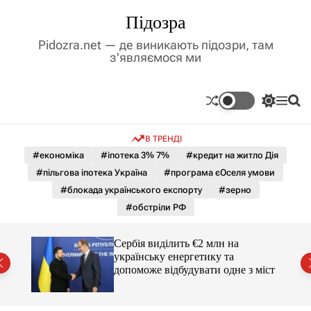
П
Підозра
е
р
Pidozra.net — де виникають підозри, там
е
з'являємося ми
й
т
и
П
М
П
д
е
е
о
р
н
ш
о
В ТРЕНДІ
е
ю
у
в
м
к
#економіка
#іпотека 3% 7%
#кредит на житло Дія
м
и
#пільгова іпотека Україна
#програма єОселя умови
і
к
а
с
#блокада українського експорту
#зерно
ч
т
#обстріли РФ
к
у
о
л
гучні
Сербія виділить €2 млн на
ь
українську енергетику та
о
допоможе відбудувати одне з міст
р
о
в
о