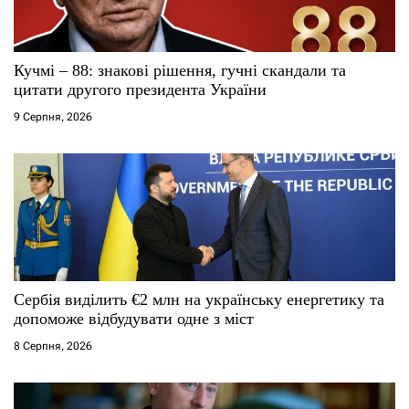
и
с
Кучмі – 88: знакові рішення, гучні скандали та
і
цитати другого президента України
9 Серпня, 2026
в
Сербія виділить €2 млн на українську енергетику та
допоможе відбудувати одне з міст
8 Серпня, 2026