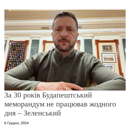
г
о
р
е
ж
и
м
у
За 30 років Будапештський
меморандум не працював жодного
дня – Зеленський
6 Грудня, 2024