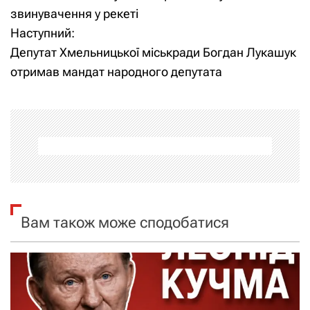
звинувачення у рекеті
в
Наступний:
і
Депутат Хмельницької міськради Богдан Лукашук
отримав мандат народного депутата
г
а
ц
і
я
Вам також може сподобатися
з
а
п