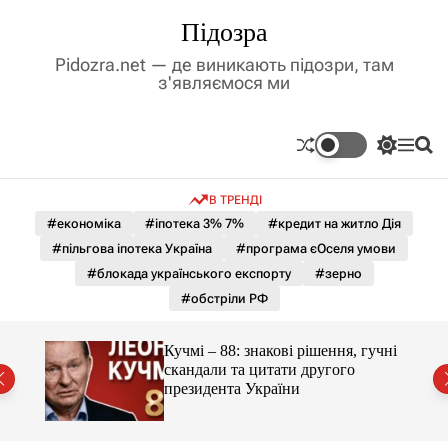
П
Підозра
е
р
Pidozra.net — де виникають підозри, там
е
з'являємося ми
й
т
и
П
М
П
д
е
е
о
р
н
ш
о
В ТРЕНДІ
е
ю
у
в
м
к
#економіка
#іпотека 3% 7%
#кредит на житло Дія
м
и
#пільгова іпотека Україна
#програма єОселя умови
і
к
а
с
#блокада українського експорту
#зерно
ч
т
#обстріли РФ
к
у
о
л
 яка
Кучмі – 88: знакові рішення, гучні
ь
скандали та цитати другого
о
президента України
р
о
в
о