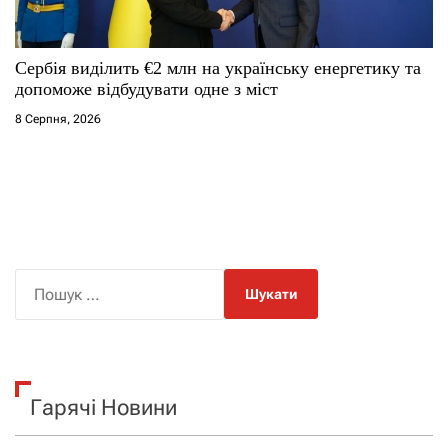
Сербія виділить €2 млн на українську енергетику та
допоможе відбудувати одне з міст
8 Серпня, 2026
П
о
ш
у
к
Гарячі Новини
: