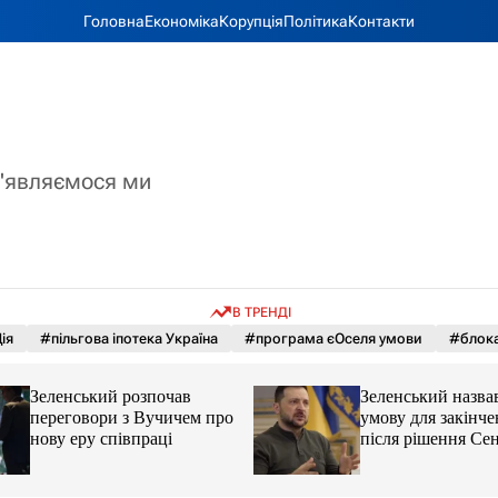
Головна
Економіка
Корупція
Політика
Контакти
з'являємося ми
В ТРЕНДІ
ія
#пільгова іпотека Україна
#програма єОселя умови
#блока
Зеленський розпочав
Зеленський назва
переговори з Вучичем про
умову для закінче
нову еру співпраці
після рішення С