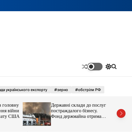
П
П
е
о
р
ш
е
у
м
к
да українського експорту
#зерно
#обстріли РФ
и
к
а
в головну
Державні склади до послуг
ч
ння війни
постраждалого бізнесу.
к
енату США
Фонд держмайна отримав
о
завдання від прем’єра
л
ь