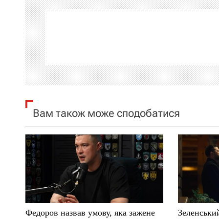
г
а
ц
і
я
Вам також може сподобатися
з
а
п
и
с
Федоров назвав умову, яка зажене
Зеленськи