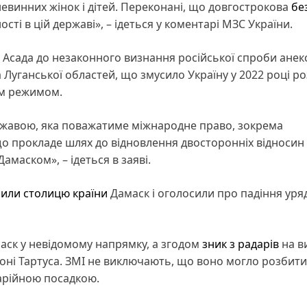
невинних жінок і дітей. Переконані, що довгострокова
бе
сті в цій державі», – ідеться у коментарі МЗС України.
Асада до незаконного визнання російської спроби анекс
 Луганської областей, що змусило Україну у 2022 році ро
им режимом.
жавою, яка поважатиме міжнародне право, зокрема
о прокладе шлях до відновлення двосторонніх відносин 
амаском», – ідеться в заяві.
или столицю країни
Дамаск і оголосили про падіння уря
аск у невідомому напрямку, а згодом
зник з радарів
на в
йоні Тартуса. ЗМІ не виключають, що воно могло розбити
арійною посадкою.