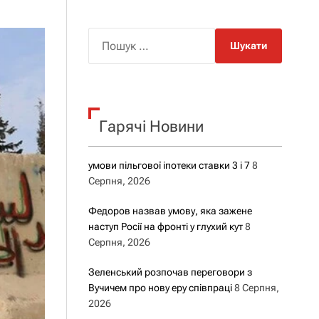
о
р
о
П
в
о
о
г
ш
о
у
р
е
к
ж
Гарячі Новини
:
и
м
у
умови пільгової іпотеки ставки 3 і 7
8
Серпня, 2026
Федоров назвав умову, яка зажене
наступ Росії на фронті у глухий кут
8
Серпня, 2026
Зеленський розпочав переговори з
Вучичем про нову еру співпраці
8 Серпня,
2026