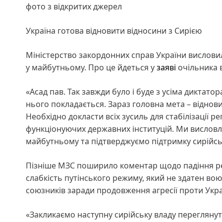
фото з відкритих джерел
Україна готова відновити відносини з Сирією
Міністерство закордонних справ України висловил
у майбутньому. Про це йдеться у
заяві
очільника в
«Асад пав. Так завжди було і буде з усіма диктатор
нього покладається. Зараз головна мета – відновит
Необхідно докласти всіх зусиль для стабілізації р
функціонуючих державних інституцій. Ми висловл
майбутньому та підтверджуємо підтримку сирійсь
Пізніше МЗС поширило коментар щодо падіння реж
слабкість путінського режиму, який не здатен в
союзників заради продовження агресії проти Укра
«Закликаємо наступну сирійську владу переглянут