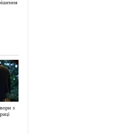
 рішення
вори з
раці