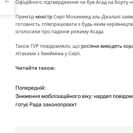
Офіційного підтвердження чи був Асад на борту н
Прем’єр-
міністр
Сирії Мохаммед аль-Джалалі зая
готовність співпрацювати з будь-яким керівниц
оголосили про падіння режиму Асада.
Також ГУР повідомляло, що
росіяни
виводять кора
літаками з Хмейміма у Сирії.
Читайте також:
Попередній:
Н
Зниження мобілізаційного віку: нардеп повідом
а
готує Рада законопроєкт
в
і