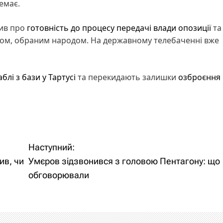
емає.
вив про
готовність до процесу передачі влади опозиції
та
твом, обраним народом. На державному телебаченні вже
блі з бази у Тартусі
та перекидають залишки
озброєння
Наступний:
ив, чи
Умєров зідзвонився з головою Пентагону: що
обговорювали