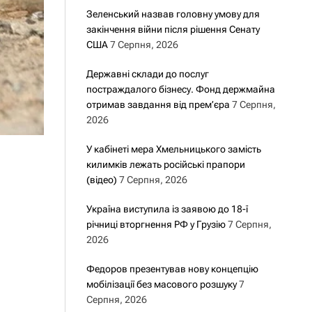
Зеленський назвав головну умову для
закінчення війни після рішення Сенату
США
7 Серпня, 2026
Державні склади до послуг
постраждалого бізнесу. Фонд держмайна
отримав завдання від прем’єра
7 Серпня,
2026
У кабінеті мера Хмельницького замість
килимків лежать російські прапори
(відео)
7 Серпня, 2026
Україна виступила із заявою до 18-ї
річниці вторгнення РФ у Грузію
7 Серпня,
2026
Федоров презентував нову концепцію
мобілізації без масового розшуку
7
Серпня, 2026