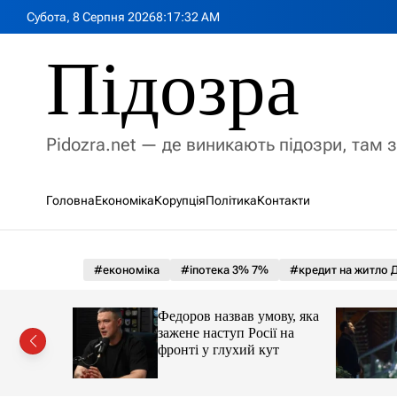
П
Субота, 8 Серпня 2026
8
:
17
:
33
AM
е
р
Підозра
е
й
т
и
Pidozra.net — де виникають підозри, там 
д
о
в
Головна
Економіка
Корупція
Політика
Контакти
м
і
с
т
#економіка
#іпотека 3% 7%
#кредит на житло Д
у
іпотеки
Федоров назвав умову, яка
зажене наступ Росії на
фронті у глухий кут