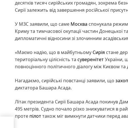
десятків тисяч сирійських громадян, зокрема без
Сирії залежить від завершення російської присутно
У МЗС заявили, що саме
Москва
спонукала режим 
Криму та тимчасової окупації частин Донецької та
дипломатичні відносини зі злочинним асадівськ
«Маємо надію, що в майбутньому
Сирія
стане дер
територіальну цілісність та
суверенітет
України, щ
повноцінного політичного діалогу між Києвом та Д
Нагадаємо, сирійські повстанці заявили, що
захоп
диктатора Башара Асада.
Літак президента Сирії Башара Асада покинув Дам
495 метрів. Судно почало різко знижуватися в ра
проте
пілот
також міг вимкнути датчики перед ав
а