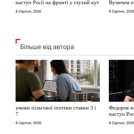
і
наступ Росії на фронті у глухий кут
Вучичем п
8 Серпня, 2026
8 Серпня, 202
в
Більше від автора
умови пільгової іпотеки ставки 3 і
Федоров на
7
наступ Рос
8 Серпня, 2026
8 Серпня, 202