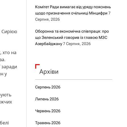
Комітет Ради вимагає від уряду пояснень
щодо призначення очільниці Мінцифри
7
Серпня, 2026
з Сирією
Оборонна та економічна співпраця: про
що Зеленський говорив із главою МЗС
Азербайджану
7 Серпня, 2026
, хто на
ва.
ї заради
Архіви
н у
Серпень 2026
рують
Липень 2026
ижчих
Червень 2026
белі
Травень 2026