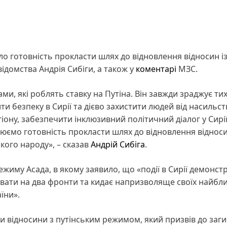
о готовність прокласти шлях до відновлення відносин і
ідомства Андрія Сибіги, а також у
коментарі
МЗС.
ами, які роблять ставку на Путіна. Він завжди зраджує тих
и безпеку в Сирії та дієво захистити людей від насильст
егіону, забезпечити інклюзивний політичний діалог у Сирі
юємо готовність прокласти шлях до відновлення відноси
кого народу», – сказав
Андрій Сибіга
.
иму Асада, в якому заявило, що «події в Сирії демонст
оювати на два фронти та кидає напризволяще своїх найбл
їни».
и відносини з путінським режимом, який призвів до заги