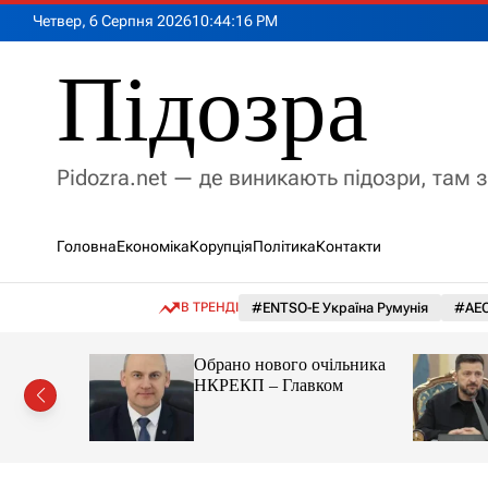
П
Четвер, 6 Серпня 2026
10
:
44
:
17
PM
е
р
Підозра
е
й
т
и
Pidozra.net — де виникають підозри, там 
д
о
в
Головна
Економіка
Корупція
Політика
Контакти
м
і
с
В ТРЕНДІ
#ENTSO-E Україна Румунія
#АЕС
т
у
ми вигадав
Обрано нового очільника
НКРЕКП – Главком
 злочини