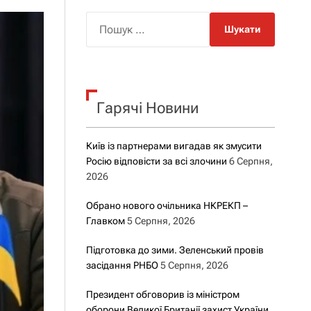
о
р
П
о
о
в
о
ш
г
у
о
р
к
е
Гарячі Новини
:
ж
и
м
у
Київ із партнерами вигадав як змусити
Росію відповісти за всі злочини
6 Серпня,
2026
Обрано нового очільника НКРЕКП –
Главком
5 Серпня, 2026
Підготовка до зими. Зеленський провів
засідання РНБО
5 Серпня, 2026
Президент обговорив із міністром
оборони Великої Британії захист України