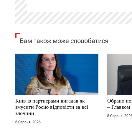
ц
і
я
Вам також може сподобатися
з
а
п
и
с
Київ із партнерами вигадав як
Обрано но
і
змусити Росію відповісти за всі
– Главком
злочини
5 Серпня, 202
в
6 Серпня, 2026