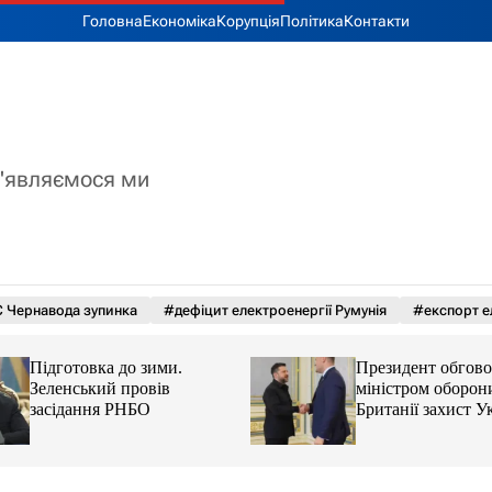
Головна
Економіка
Корупція
Політика
Контакти
з'являємося ми
 Чернавода зупинка
#дефіцит електроенергії Румунія
#експорт е
Підготовка до зими.
Президент обгово
Зеленський провів
міністром оборон
засідання РНБО
Британії захист У
балістики