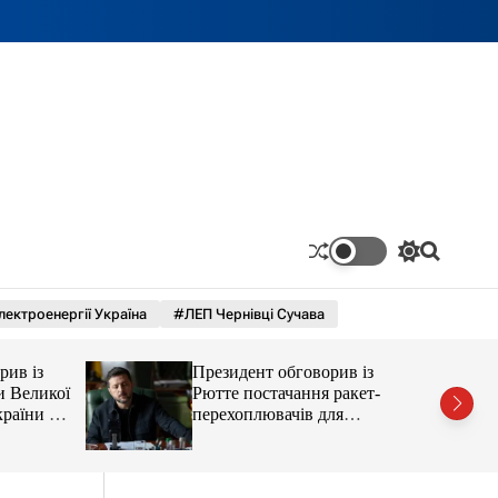
П
П
е
о
р
ш
лектроенергії Україна
#ЛЕП Чернівці Сучава
е
у
м
к
и
рив із
Президент обговорив із
к
а
и Великої
Рютте постачання ракет-
ч
країни від
перехоплювачів для
к
України
о
л
ь