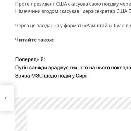
Проте президент США скасував свою поїздку через
Німеччини згодом скасував і держсекретар США Е
Через це засідання у форматі «Рамштайн» було в
Читайте також:
Попередній:
Н
Путін завжди зраджує тих, хто на нього поклада
а
Заява МЗС щодо подій у Сирії
в
на
і
г
а