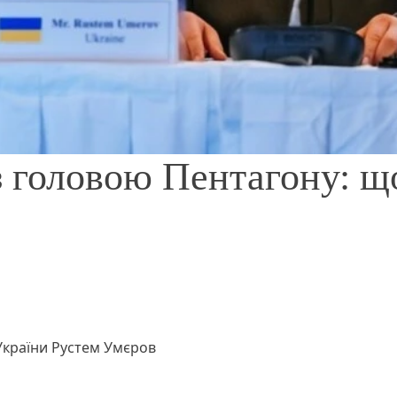
з головою Пентагону: щ
України Рустем Умєров