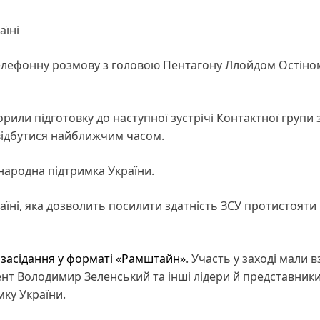
аїні
телефонну розмову з головою Пентагону Ллойдом Остіно
или підготовку до наступної зустрічі Контактної групи 
відбутися найближчим часом.
народна підтримка України.
аїні, яка дозволить посилити здатність ЗСУ протистояти
я
засідання у форматі «Рамштайн»
. Участь у заході мали в
нт Володимир Зеленський та інші лідери й представник
мку України.