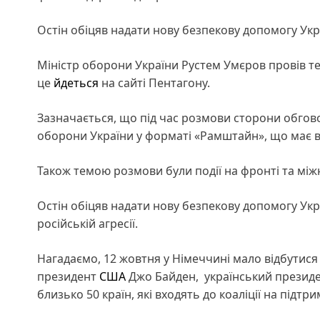
Остін обіцяв надати нову безпекову допомогу Укр
Міністр оборони України Рустем Умєров провів 
це
йдеться
на сайті Пентагону.
Зазначається, що під час розмови сторони обговор
оборони України у форматі «Рамштайн», що має 
Також темою розмови були події на фронті та між
Остін обіцяв надати нову безпекову допомогу Укр
російській агресії.
Нагадаємо, 12 жовтня у Німеччині мало відбутис
президент
США
Джо Байден, український президе
близько 50 країн, які входять до коаліції на підтри