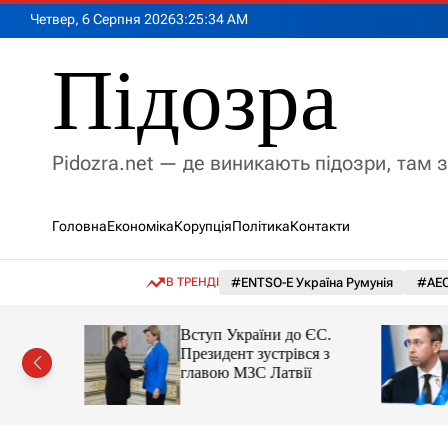
П
Четвер, 6 Серпня 2026
3
:
25
:
36
AM
е
р
Підозра
е
й
т
и
Pidozra.net — де виникають підозри, там 
д
о
в
Головна
Економіка
Корупція
Політика
Контакти
м
і
с
В ТРЕНДІ
#ENTSO-E Україна Румунія
#АЕС
т
у
ернення:
Вступ України до ЄС.
отримав
Президент зустрівся з
у посаду
главою МЗС Латвії