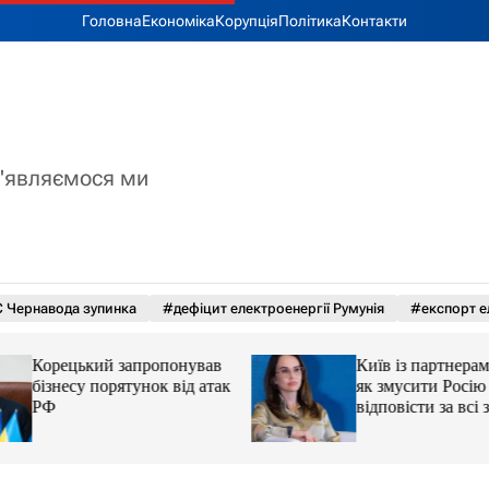
Головна
Економіка
Корупція
Політика
Контакти
з'являємося ми
 Чернавода зупинка
#дефіцит електроенергії Румунія
#експорт е
Корецький запропонував
Київ із партнерам
бізнесу порятунок від атак
як змусити Росію
РФ
відповісти за всі