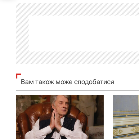
і
г
а
ц
і
я
Вам також може сподобатися
з
а
п
и
с