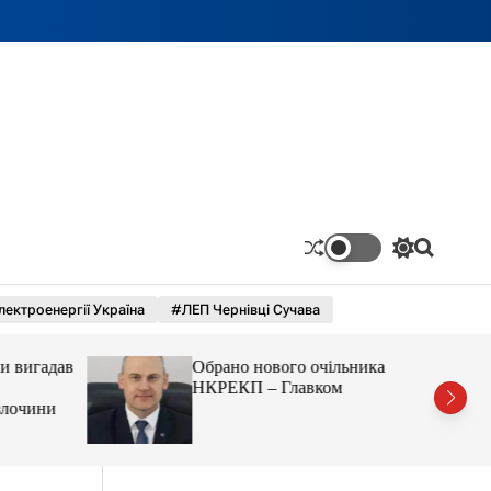
П
П
е
о
р
ш
лектроенергії Україна
#ЛЕП Чернівці Сучава
е
у
м
к
и
и вигадав
Обрано нового очільника
к
а
НКРЕКП – Главком
ч
 злочини
к
о
л
ь