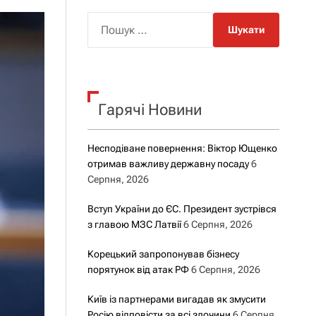
о
р
П
о
о
в
о
ш
г
у
о
р
к
е
Гарячі Новини
:
ж
и
м
у
Несподіване повернення: Віктор Ющенко
отримав важливу державну посаду
6
Серпня, 2026
Вступ України до ЄС. Президент зустрівся
з главою МЗС Латвії
6 Серпня, 2026
Корецький запропонував бізнесу
порятунок від атак РФ
6 Серпня, 2026
Київ із партнерами вигадав як змусити
Росію відповісти за всі злочини
6 Серпня,