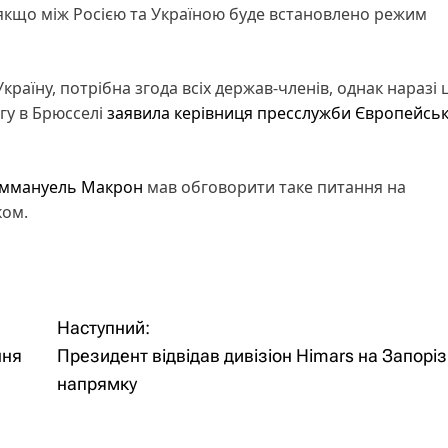
, якщо між Росією та Україною буде встановлено режим
країну, потрібна згода всіх держав-членів, однак наразі 
гу в Брюсселі
заявила керівниця пресслужби Європейськ
ммануель Макрон
мав обговорити таке питання на
ком.
Наступний:
ння
Президент відвідав дивізіон Himars на Запорі
напрямку