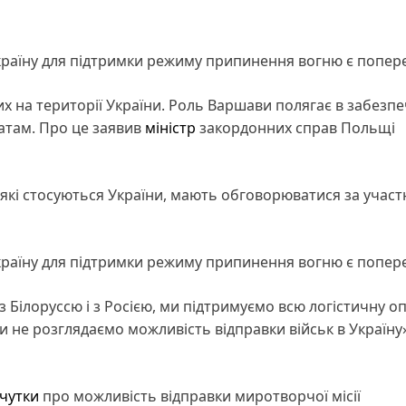
 Україну для підтримки режиму припинення вогню є попе
их на території України. Роль Варшави полягає в забезпе
атам. Про це заявив
міністр
закордонних справ Польщі
 які стосуються України, мають обговорюватися за учас
 Україну для підтримки режиму припинення вогню є попе
з Білоруссю і з Росією, ми підтримуємо всю логістичну о
и не розглядаємо можливість відправки військ в Україну»
 чутки
про можливість відправки миротворчої місії