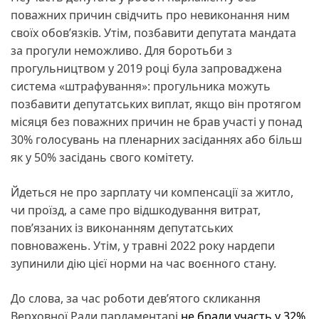
поважних причин свідчить про невиконання ним
своїх обов’язків. Утім, позбавити депутата мандата
за прогули неможливо. Для боротьби з
прогульництвом у 2019 році була запроваджена
система «штрафування»: прогульника можуть
позбавити депутатських виплат, якщо він протягом
місяця без поважних причин не брав участі у понад
30% голосувань на пленарних засіданнях або більш
як у 50% засідань свого комітету.
Йдеться не про зарплату чи компенсації за житло,
чи проїзд, а саме про відшкодування витрат,
пов’язаних із виконанням депутатських
повноважень. Утім, у травні 2022 року нардепи
зупинили дію цієї норми на час воєнного стану.
До слова, за час роботи дев’ятого скликання
Верховної Ради парламентарі
не брали участь у 32%