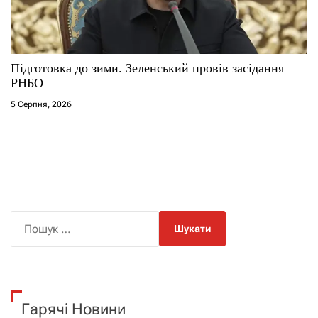
Підготовка до зими. Зеленський провів засідання
РНБО
5 Серпня, 2026
П
о
ш
у
к
Гарячі Новини
: