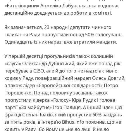
«Батьківщини» Анжеліка Лабунська, яка водночас
дистанційно доєднується до роботи в комітеті.
Як зазначається, 23 народні депутати чинного
скликання Ради пропустили понад 50% голосувань.
Одинадцять із них наразі вже втратили мандати.
У першій десятці прогульників також колишній
«слуга» Олександр Дубінський, який вже понад рік
перебуває в СІЗО, але й до того не надто активно
ходив у Раду, позафракційний нардеп Олесь Довгий,
а також лідер «Європейської солідарності» Петро
Порошенко. Понад половину засідань також
пропустили лідерка «Голосу» Кіра Рудик і голова
партії «За майбутнє» Ігор Палиця. А інший член цієї
фракції Степан Івахів, який пропустив 60% засідань
за п’ять років, в інтерв’ю Bihus.info пояснив, що не
ходить у Раду, бо йому це «не до душі й не до