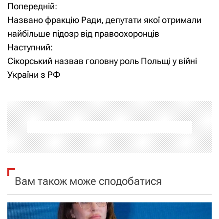
Попередній:
Н
Названо фракцію Ради, депутати якої отримали
а
найбільше підозр від правоохоронців
Наступний:
в
Сікорський назвав головну роль Польщі у війні
і
України з РФ
г
а
ц
і
я
Вам також може сподобатися
з