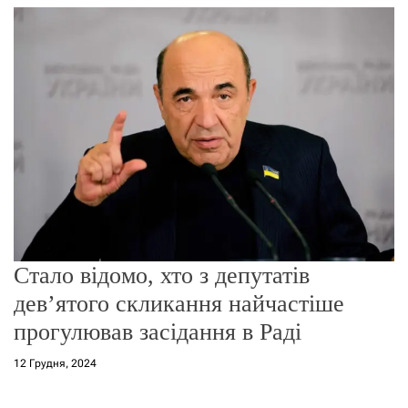
г
о
р
е
ж
и
м
у
Стало відомо, хто з депутатів
дев’ятого скликання найчастіше
прогулював засідання в Раді
12 Грудня, 2024