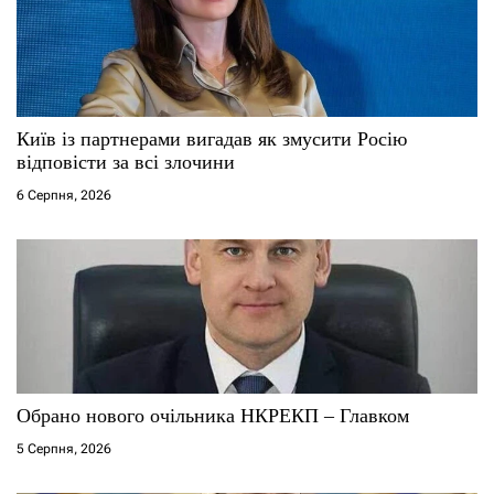
а
п
и
с
Київ із партнерами вигадав як змусити Росію
відповісти за всі злочини
і
6 Серпня, 2026
в
Обрано нового очільника НКРЕКП – Главком
5 Серпня, 2026