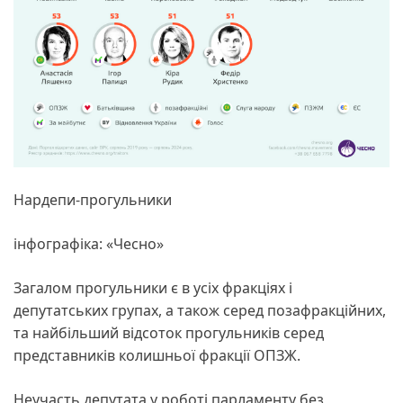
Нардепи-прогульники
інфографіка: «Чесно»
Загалом прогульники є в усіх фракціях і
депутатських групах, а також серед позафракційних,
та найбільший відсоток прогульників серед
представників колишньої фракції ОПЗЖ.
Неучасть депутата у роботі парламенту без