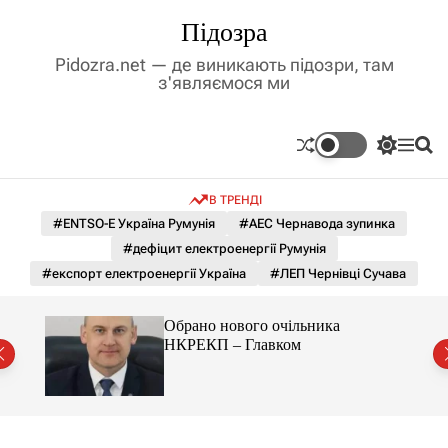
П
Підозра
е
р
Pidozra.net — де виникають підозри, там
е
з'являємося ми
й
т
и
П
М
П
д
е
е
о
р
н
ш
о
В ТРЕНДІ
е
ю
у
в
м
к
#ENTSO-E Україна Румунія
#АЕС Чернавода зупинка
м
и
#дефіцит електроенергії Румунія
і
к
а
с
#експорт електроенергії Україна
#ЛЕП Чернівці Сучава
ч
т
к
у
о
к
Обрано нового очільника
л
сі
НКРЕКП – Главком
ь
о
р
о
в
о