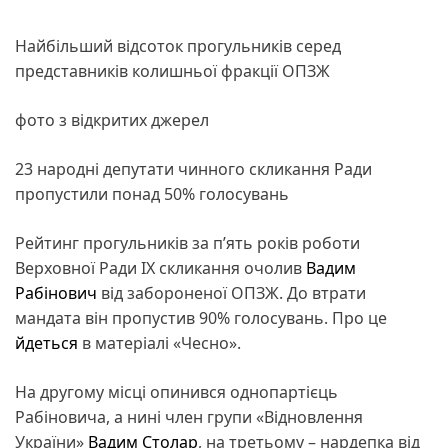
Найбільший відсоток прогульників серед
представників колишньої фракції ОПЗЖ
фото з відкритих джерел
23 народні депутати чинного скликання Ради
пропустили понад 50% голосувань
Рейтинг прогульників за п’ять років роботи
Верховної Ради IX скликання очолив
Вадим
Рабінович
від забороненої ОПЗЖ. До втрати
мандата він пропустив 90% голосувань. Про це
йдеться
в матеріалі «Чесно».
На другому місці опинився однопартієць
Рабіновича, а нині член групи «Відновлення
України»
Вадим Столар
, на третьому – нардепка від