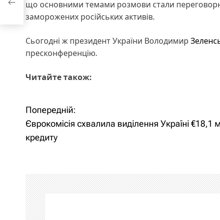
що основними темами розмови стали переговорни
заморожених російських активів.
Сьогодні ж президент України Володимир
Зеленсь
пресконференцію.
Читайте також:
Попередній:
Н
Єврокомісія схвалила виділення Україні €18,1 
а
кредиту
в
і
г
а