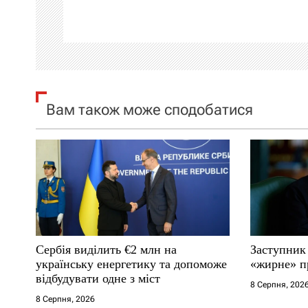
ц
і
я
Вам також може сподобатися
з
а
п
и
с
Сербія виділить €2 млн на
Заступник
і
українську енергетику та допоможе
«жирне» п
відбудувати одне з міст
8 Серпня, 202
в
8 Серпня, 2026