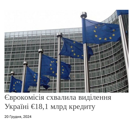
г
о
р
е
ж
и
м
у
Єврокомісія схвалила виділення
Україні €18,1 млрд кредиту
20 Грудня, 2024