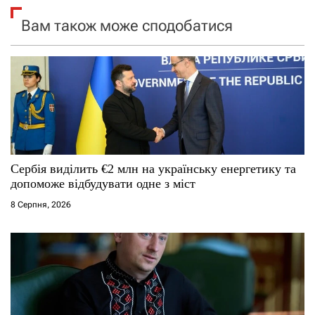
я
Вам також може сподобатися
з
а
п
и
с
Сербія виділить €2 млн на українську енергетику та
допоможе відбудувати одне з міст
і
8 Серпня, 2026
в