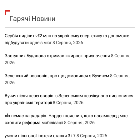
у
к
Гарячі Новини
:
Сербія виділить €2 млн на українську енергетику та допоможе
відбудувати одне з міст
8 Серпня, 2026
Заступник Буданова отримав «жирне» призначення
8 Серпня,
2026
Зеленський розповів, про що домовився з Вучичем
8 Серпня,
2026
Вучич після переговорів із Зеленським неочікувано висловився
про українські території
8 Серпня, 2026
«Їх немає на радарі». Нардеп пояснив, кого насамперед має
охопити реформа мобілізації
8 Серпня, 2026
умови пільгової іпотеки ставки 3 і 7
8 Серпня, 2026