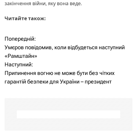
закінчення війни, яку вона веде.
Читайте також:
Попередній:
Н
Умєров повідомив, коли відбудеться наступний
а
«Рамштайн»
Наступний:
в
Припинення вогню не може бути без чітких
і
гарантій безпеки для України – президент
г
а
ц
і