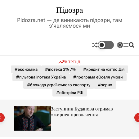
П
Підозра
е
р
Pidozra.net — де виникають підозри, там
е
з'являємося ми
й
т
и
П
М
П
д
е
е
о
р
н
ш
о
В ТРЕНДІ
е
ю
у
в
м
к
#економіка
#іпотека 3% 7%
#кредит на житло Дія
м
и
#пільгова іпотека Україна
#програма єОселя умови
і
к
а
с
#блокада українського експорту
#зерно
ч
т
#обстріли РФ
к
у
о
л
Заступник Буданова отримав
ь
«жирне» призначення
о
міст
р
о
в
о