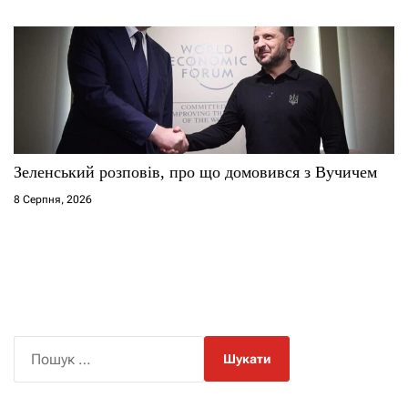
Зеленський розповів, про що домовився з Вучичем
8 Серпня, 2026
П
о
ш