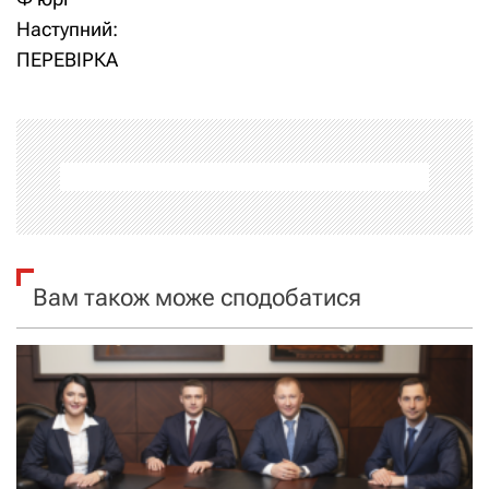
Наступний:
в
ПЕРЕВІРКА
і
г
а
ц
і
Вам також може сподобатися
я
з
а
п