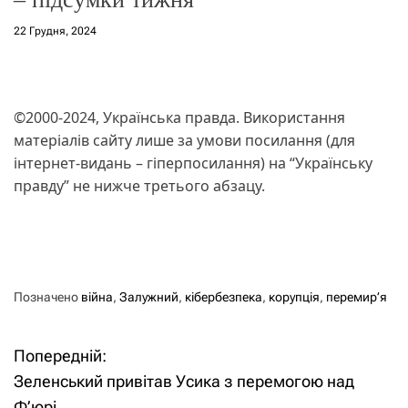
22 Грудня, 2024
©2000-2024, Українська правда. Використання
матеріалів сайту лише за умови посилання (для
інтернет-видань – гіперпосилання) на “Українську
правду” не нижче третього абзацу.
Позначено
війна
,
Залужний
,
кібербезпека
,
корупція
,
перемир’я
Попередній:
Н
Зеленський привітав Усика з перемогою над
а
Ф’юрі