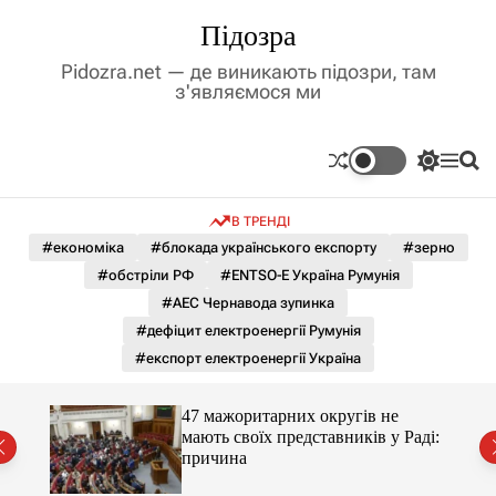
П
Підозра
е
р
Pidozra.net — де виникають підозри, там
е
з'являємося ми
й
т
и
П
М
П
д
е
е
о
р
н
ш
о
В ТРЕНДІ
е
ю
у
в
м
к
#економіка
#блокада українського експорту
#зерно
м
и
#обстріли РФ
#ENTSO-E Україна Румунія
і
к
а
с
#АЕС Чернавода зупинка
ч
т
#дефіцит електроенергії Румунія
к
у
о
#експорт електроенергії Україна
л
ь
о
47 мажоритарних округів не
р
мають своїх представників у Раді:
о
причина
в
о