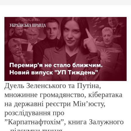
г
о
р
е
ж
и
м
у
Дуель Зеленського та Путіна,
множинне громадянство, кібератака
на державні реєстри Мінʼюсту,
розслідування про
”Карпатнафтохім”, книга Залужного
– підсумки тижня