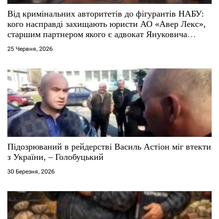
и
Від кримінальних авторитетів до фігурантів НАБУ:
кого насправді захищають юристи АО «Авер Лекс»,
с
старшим партнером якого є адвокат Януковича
Віталій Сердюк
і
25 Червня, 2026
в
Підозрюваний в рейдерстві Василь Астіон міг втекти
з України, – Голобуцький
30 Березня, 2026