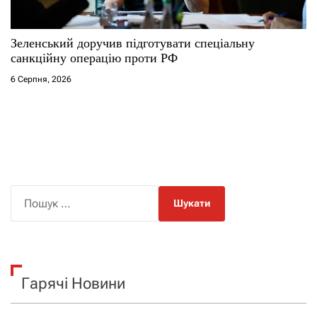
Зеленський доручив підготувати спеціальну
санкційну операцію проти РФ
6 Серпня, 2026
П
о
ш
у
к
Гарячі Новини
: