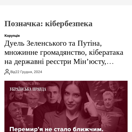
г
о
р
е
Позначка:
кібербезпека
ж
и
м
Корупція
у
Дуель Зеленського та Путіна,
множинне громадянство, кібератака
на державні реєстри Мінʼюсту,
розслідування про
Від
22 Грудня, 2024
”Карпатнафтохім”, книга Залужного
– підсумки тижня