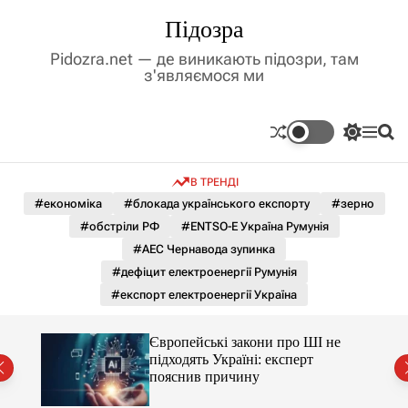
П
Підозра
е
р
Pidozra.net — де виникають підозри, там
е
з'являємося ми
й
т
и
П
М
П
д
е
е
о
р
н
ш
о
В ТРЕНДІ
е
ю
у
в
м
к
#економіка
#блокада українського експорту
#зерно
м
и
#обстріли РФ
#ENTSO-E Україна Румунія
і
к
а
с
#АЕС Чернавода зупинка
ч
т
#дефіцит електроенергії Румунія
к
у
о
#експорт електроенергії Україна
л
ь
о
ати
Європейські закони про ШІ не
р
ію
підходять Україні: експерт
о
пояснив причину
в
о