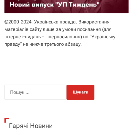
©2000-2024, Українська правда. Використання
матеріалів сайту лише за умови посилання (для
інтернет-видань – гіперпосилання) на “Українську
правду” не нижче третього абзацу.
П
о
ш
у
к
Гарячі Новини
: