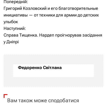
Попередній:
Н
Григорий Козловский и его благотворительные
а
инициативы — от техники для армии до детских
улыбок
в
Наступний:
і
Справа Тищенка. Нардеп проігнорував засідання
у Дніпрі
г
а
ц
Федоренко Світлана
і
я
з
Вам також може сподобатися
а