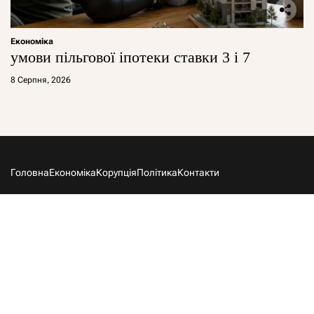
Економіка
умови пільгової іпотеки ставки 3 і 7
8 Серпня, 2026
Головна
Економіка
Корупція
Політика
Контакти