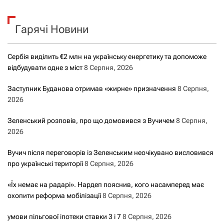
у
к
Гарячі Новини
:
Сербія виділить €2 млн на українську енергетику та допоможе
відбудувати одне з міст
8 Серпня, 2026
Заступник Буданова отримав «жирне» призначення
8 Серпня,
2026
Зеленський розповів, про що домовився з Вучичем
8 Серпня,
2026
Вучич після переговорів із Зеленським неочікувано висловився
про українські території
8 Серпня, 2026
«Їх немає на радарі». Нардеп пояснив, кого насамперед має
охопити реформа мобілізації
8 Серпня, 2026
умови пільгової іпотеки ставки 3 і 7
8 Серпня, 2026