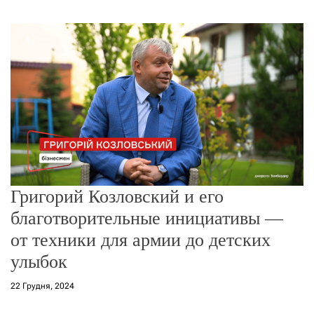
г
о
р
е
ж
и
м
у
Григорий Козловский и его
благотворительные инициативы —
от техники для армии до детских
улыбок
22 Грудня, 2024