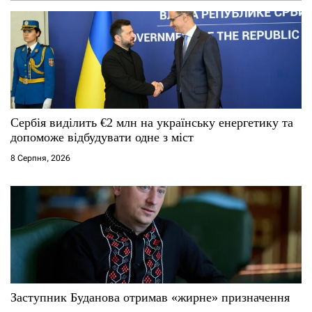
п
и
с
і
Сербія виділить €2 млн на українську енергетику та
допоможе відбудувати одне з міст
в
8 Серпня, 2026
Заступник Буданова отримав «жирне» призначення