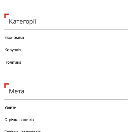
Категорії
Економіка
Корупція
Політика
Мета
Увійти
Стрічка записів