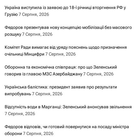
Україна виступила із заявою до 18-ї річниці вторгнення РФ у
Грузію
7 Серпня, 2026
Федоров презентував нову концепцію мобілізації без масового
розшуку
7 Серпня, 2026
Комітет Ради вимагає від уряду пояснень щодо призначення
очільниці Мінцифри
7 Серпня, 2026
Оборонна та економічна співпраця: про що Зеленський
говорив із главою МЗС Азербайджану
7 Серпня, 2026
Українська балістика: президент заявив про результати
випробувань
7 Серпня, 2026
Відсутність води в Марганці: Зеленський анонсував звільнення
7 Серпня, 2026
Федоров відповів, чи готовий повернутися на посаду міністра
оборони
7 Серпня, 2026