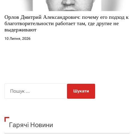
Орлов Дмитрий Александрович: почему его подход к
благотворительности работает там, где другие не
выдерживают
10 Липня, 2026
П
о
ш
у
к
Гарячі Новини
: