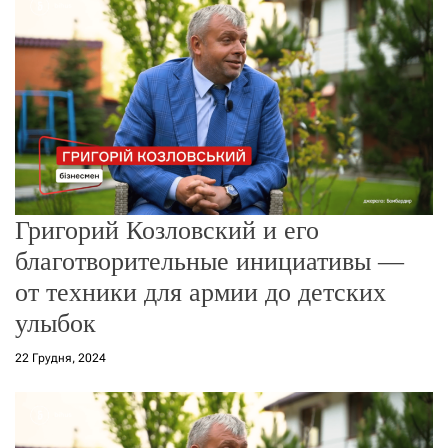
г
о
р
е
ж
и
м
у
Григорий Козловский и его
благотворительные инициативы —
от техники для армии до детских
улыбок
22 Грудня, 2024