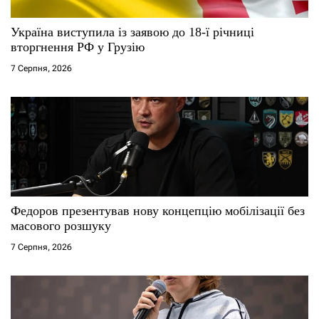
і
Україна виступила із заявою до 18-ї річниці
в
вторгнення РФ у Грузію
7 Серпня, 2026
Федоров презентував нову концепцію мобілізації без
масового розшуку
7 Серпня, 2026