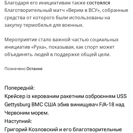
Благодаря его инициативам также
состоялся
благотворительный матч «Верим в ВСУ», собранные
средства от которого были использованы на
закупку термобелья для военных.
Мероприятие стало важной частью социальных
инициатив «Руха», показывая, как спорт может
объединять людей в поддержке общей цели.
Позначено
Останнє
Попередній:
Н
Крейсер із керованим ракетним озброєнням USS
а
Gettysburg ВМС США збив винищувач F/A-18 над
Червоним морем.
в
Наступний:
і
Григорий Козловский и его благотворительные