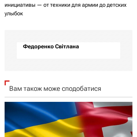
инициативы — от техники для армии до детских
г
улыбок
а
ц
і
Федоренко Світлана
я
з
а
Вам також може сподобатися
п
и
с