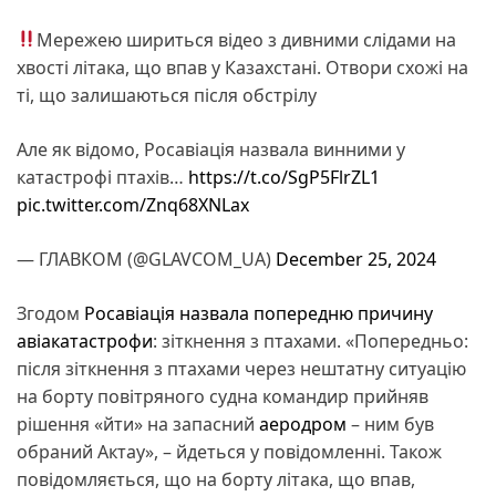
Мережею шириться відео з дивними слідами на
хвості літака, що впав у Казахстані. Отвори схожі на
ті, що залишаються після обстрілу
Але як відомо, Росавіація назвала винними у
катастрофі птахів…
https://t.co/SgP5FlrZL1
pic.twitter.com/Znq68XNLax
— ГЛАВКОМ (@GLAVCOM_UA)
December 25, 2024
Згодом
Росавіація назвала попередню причину
авіакатастрофи
: зіткнення з птахами. «Попередньо:
після зіткнення з птахами через нештатну ситуацію
на борту повітряного судна командир прийняв
рішення «йти» на запасний
аеродром
– ним був
обраний Актау», – йдеться у повідомленні. Також
повідомляється, що на борту літака, що впав,