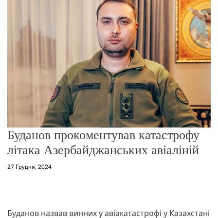
г
о
р
е
ж
и
м
у
Буданов прокоментував катастрофу
літака Азербайджанських авіаліній
27 Грудня, 2024
Буданов назвав винних у авіакатастрофі у Казахстані