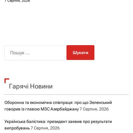
7 Серпня, 2026
П
о
ш
у
к
Гарячі Новини
:
Оборонна та економічна співпраця: про що Зеленський
говорив із главою МЗС Азербайджану
7 Серпня, 2026
Українська балістика: президент заявив про результати
випробувань
7 Серпня, 2026