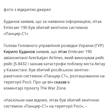
фото з відкритих джерел
Буданов заявив, що за наявною інформацією, літак
Embraer 190 був збитий зенітною системою
«Панцир-С1»
Голова Головного управління розвідки України (ГУР)
Кирило Буданов
заявив, що
літак
Embraer 190
авіакомпанії Azerbaijan Airlines, який виконував рейс
рейс JS-8432 і зазнав катастрофи поблизу міста Актау
у Казахстані. був збитий російською зенітно-
ракетною системою «Панцир-С1», розташованою на
території Росії. Про це він
сказав
в
коментарі проєкту The War Zone.
«Наскільки нам відомо, літак був збитий зенітною
системою «Панцир-С1» на території Росі», –