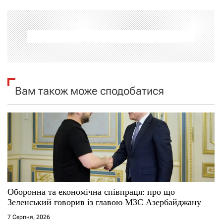
г
а
ц
і
я
Вам також може сподобатися
з
а
п
и
с
Оборонна та економічна співпраця: про що
Зеленський говорив із главою МЗС Азербайджану
і
7 Серпня, 2026