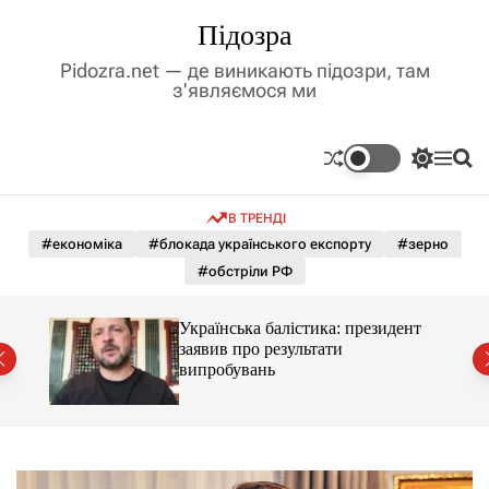
П
Підозра
е
р
Pidozra.net — де виникають підозри, там
е
з'являємося ми
й
т
и
П
М
П
д
е
е
о
р
н
ш
о
В ТРЕНДІ
е
ю
у
в
м
к
#економіка
#блокада українського експорту
#зерно
м
и
#обстріли РФ
і
к
а
с
ч
т
Українська балістика: президент
к
й
у
заявив про результати
о
випробувань
л
ь
о
р
о
в
о