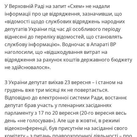
У Верховній Раді на запит «Схем» не надали
інформації про це відрядження, зазначивши, що
«відомості щодо службових відряджень народних
депутатів України під час дії особливого періоду
віднесені до переліку відомостей, що становлять
службову інформацію». Водночас в Апараті ВР
наголосили, що «відшкодування витрат на
відрядження за рахунок коштів державного бюджету
не здійснювалося».
З України депутат виїхав 23 вересня – і станом на
грудень вже три місяці як не повертається.
Відповідно до електронної системи Ради, востаннє
депутат брав участь у пленарних засіданнях
парламенту з 17 по 20 вересня (20-го вересня весь
день «не голосував»). Але ще в жовтні, в режимі
відеоконференції, був присутнім на засіданні свого
комітету – з питань правоохоронної діяльності – про