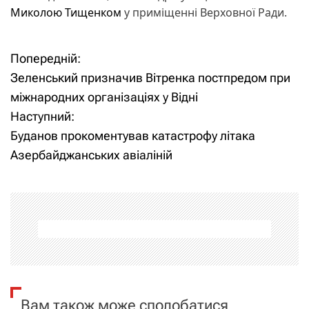
Миколою Тищенком
у приміщенні Верховної Ради.
Попередній:
Н
Зеленський призначив Вітренка постпредом при
а
міжнародних організаціях у Відні
Наступний:
в
Буданов прокоментував катастрофу літака
і
Азербайджанських авіаліній
г
а
ц
і
я
Вам також може сподобатися