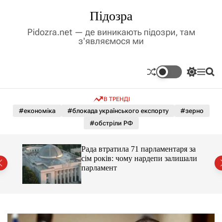
П
Підозра
е
р
Pidozra.net — де виникають підозри, там
е
з'являємося ми
й
т
и
П
М
П
д
е
е
о
р
н
ш
о
В ТРЕНДІ
е
ю
у
в
м
к
#економіка
#блокада українського експорту
#зерно
м
и
#обстріли РФ
і
к
а
с
ч
т
Рада втратила 71 парламентаря за
к
у
сім років: чому нардепи залишали
о
парламент
л
ь
о
р
о
в
о