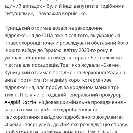
єдиний випадок – були й інші депутати з подібними
ситуаціями», – зауважив Корнієнко.
Куницький отримав дозвіл на закордонне
відрядження до США вже після того, як українські
правоохоронці почали розслідувати обставини його
іншого виїзду до Ізраїлю, влітку 2023-го року, в
умовах заборони на виїзд за кордон без належних
підстав для посадовців. Тоді, як з’ясували «Схеми»,
Куницький отримав погодження Верховної Ради на
виїзд протягом п’яти днів у короткотермінове
відрядження, але пробув за кордоном майже три
тижні. Після чого тодішній генеральний прокурор
Андрій Костін
ініціював кримінальне провадження –
за статтями «службове підроблення» та
«використання завідомо підробленого документа».
«Схеми» звернулись до ДБР, яке розслідує цю справу,
щоб уточнити, на якому вона етапі і які слідчі дії