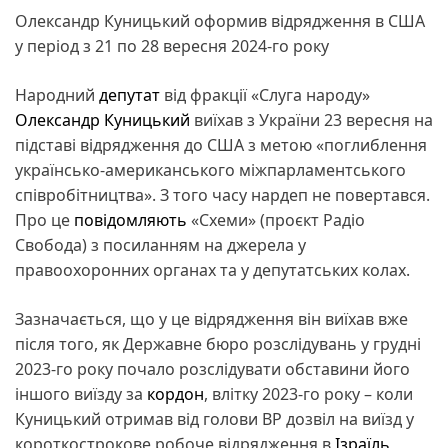
Олександр Куницький оформив відрядження в США
у період з 21 по 28 вересня 2024-го року
Народний
депутат
від фракції «Слуга народу»
Олександр Куницький
виїхав з України 23 вересня на
підставі відрядження до США з метою «поглиблення
українсько-американського міжпарламентського
співробітництва». З того часу нардеп не повертався.
Про це
повідомляють
«Схеми» (проєкт Радіо
Свобода) з посиланням на джерела у
правоохоронних органах та у депутатських колах.
Зазначається, що у це відрядження він виїхав вже
після того, як Державне бюро розслідувань у грудні
2023-го року почало розслідувати обставини його
іншого виїзду за
кордон
, влітку 2023-го року – коли
Куницький отримав від голови ВР дозвіл на виїзд у
короткострокове робоче відрядження в
Ізраїль
,