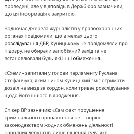
проведені, але у відповідь в Держбюро зазначили,
що ця інформація є закритою.
Водночас джерела журналістів у правоохоронних
органах повідомили, що в межах цього
розслідування
ДБР, Куницькому не повідомляли про
підозру, не обирали запобіжний захід та не
встановлювали будь-які інші
обмеження
.
«Схеми» запитали у голови парламенту Руслана
Стефанчука, яким чином Куницький зміг отримати
дозвіл на виїзд за кордон, коли триває розслідування
щодо його іншого відрядження.
Спікер ВР зазначив: «Сам факт порушення
кримінального провадження не створює
законодавством жодних обмежень діяльності
народних депутатів, лише рішення суду, яке