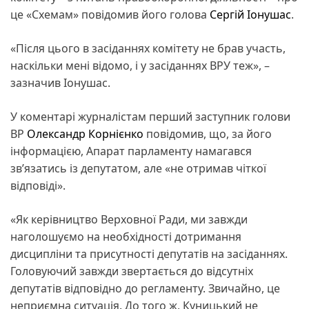
це «Схемам» повідомив його голова
Сергій Іонушас
.
«Після цього в засіданнях комітету не брав участь,
наскільки мені відомо, і у засіданнях ВРУ теж», –
зазначив Іонушас.
У коментарі журналістам перший заступник голови
ВР
Олександр Корнієнко
повідомив, що, за його
інформацією, Апарат парламенту намагався
зв’язатись із депутатом, але «не отримав чіткої
відповіді».
«Як керівництво Верховної Ради, ми завжди
наголошуємо на необхідності дотримання
дисципліни та присутності депутатів на засіданнях.
Головуючий завжди звертається до відсутніх
депутатів відповідно до регламенту. Звичайно, це
неприємна ситуація. До того ж, Куницький не