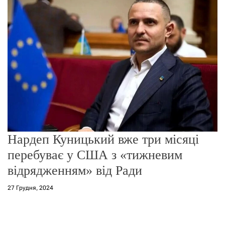
г
о
р
е
ж
и
м
у
Нардеп Куницький вже три місяці
перебуває у США з «тижневим
відрядженням» від Ради
27 Грудня, 2024