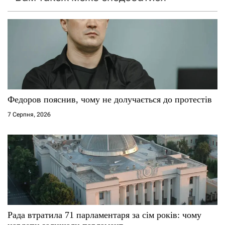
з
а
п
и
с
Федоров пояснив, чому не долучається до протестів
7 Серпня, 2026
і
в
Рада втратила 71 парламентаря за сім років: чому