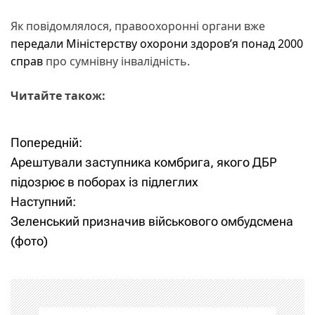
Як повідомлялося, правоохоронні органи вже
передали Міністерству охорони здоров’я понад 2000
справ
про сумнівну інвалідність.
Читайте також:
Попередній:
Н
Арештували заступника комбрига, якого ДБР
а
підозрює в поборах із підлеглих
Наступний:
в
Зеленський призначив військового омбудсмена
і
(фото)
г
а