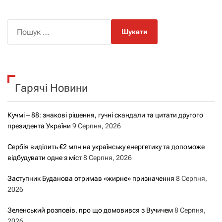
П
о
ш
у
к
Гарячі Новини
:
Кучмі – 88: знакові рішення, гучні скандали та цитати другого
президента України
9 Серпня, 2026
Сербія виділить €2 млн на українську енергетику та допоможе
відбудувати одне з міст
8 Серпня, 2026
Заступник Буданова отримав «жирне» призначення
8 Серпня,
2026
Зеленський розповів, про що домовився з Вучичем
8 Серпня,
2026