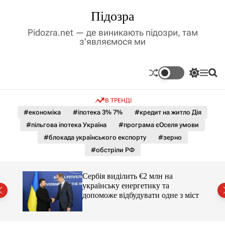
П
Підозра
е
р
Pidozra.net — де виникають підозри, там
е
з'являємося ми
й
т
и
П
М
П
д
е
е
о
р
н
ш
о
В ТРЕНДІ
е
ю
у
в
м
к
#економіка
#іпотека 3% 7%
#кредит на житло Дія
м
и
#пільгова іпотека Україна
#програма єОселя умови
і
к
а
с
#блокада українського експорту
#зерно
ч
т
#обстріли РФ
к
у
о
л
гучні
Сербія виділить €2 млн на
ь
українську енергетику та
о
допоможе відбудувати одне з міст
р
о
в
о