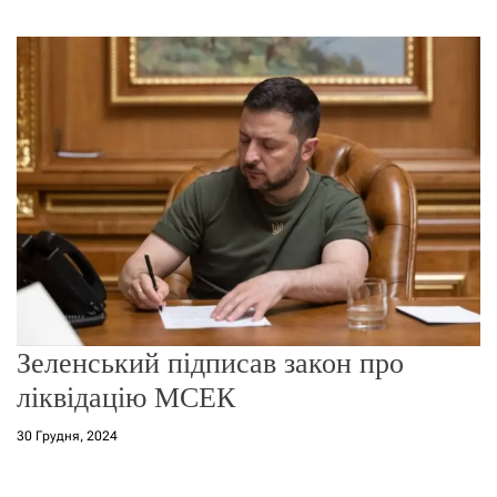
г
о
р
е
ж
и
м
у
Зеленський підписав закон про
ліквідацію МСЕК
30 Грудня, 2024