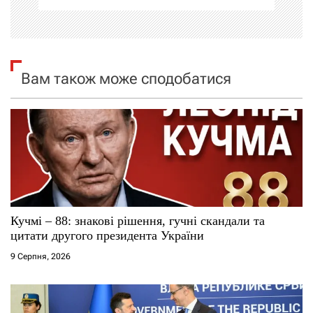
ц
і
я
Вам також може сподобатися
з
а
п
и
с
Кучмі – 88: знакові рішення, гучні скандали та
цитати другого президента України
і
9 Серпня, 2026
в