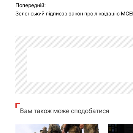
Попередній:
Н
Зеленський підписав закон про ліквідацію МСЕ
а
в
і
г
а
ц
і
я
Вам також може сподобатися
з