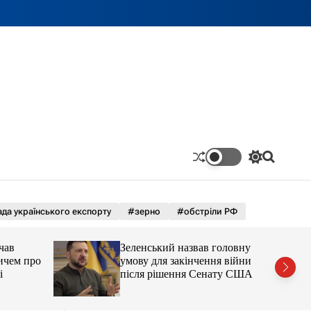
П
П
е
о
р
ш
е
у
м
к
да українського експорту
#зерно
#обстріли РФ
и
к
а
чав
Зеленський назвав головну
ч
ичем про
умову для закінчення війни
к
і
після рішення Сенату США
о
л
ь