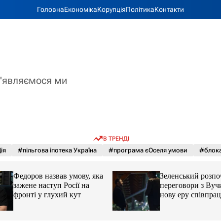
Головна
Економіка
Корупція
Політика
Контакти
з'являємося ми
В ТРЕНДІ
ія
#пільгова іпотека Україна
#програма єОселя умови
#блока
Федоров назвав умову, яка
Зеленський розпо
зажене наступ Росії на
переговори з Вуч
фронті у глухий кут
нову еру співпрац