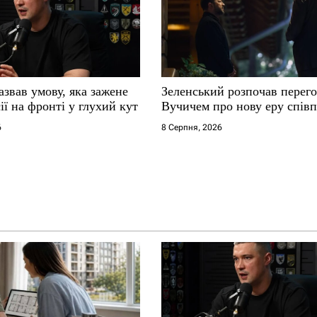
звав умову, яка зажене
Зеленський розпочав перего
ії на фронті у глухий кут
Вучичем про нову еру співп
6
8 Серпня, 2026