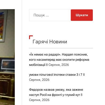
о
р
о
П
в
о
о
г
ш
о
у
р
е
к
ж
Гарячі Новини
:
и
м
у
«Їх немає на радарі». Нардеп пояснив,
кого насамперед має охопити реформа
мобілізації
8 Серпня, 2026
умови пільгової іпотеки ставки 3 і 7
8
Серпня, 2026
Федоров назвав умову, яка зажене
наступ Росії на фронті у глухий кут
8
Серпня, 2026