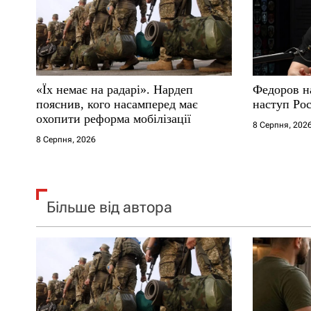
а
п
и
«Їх немає на радарі». Нардеп
Федоров на
с
пояснив, кого насамперед має
наступ Рос
охопити реформа мобілізації
і
8 Серпня, 202
8 Серпня, 2026
в
Більше від автора