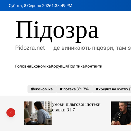
П
Субота, 8 Серпня 2026
1
:
38
:
50
PM
е
р
Підозра
е
й
т
и
Pidozra.net — де виникають підозри, там 
д
о
в
Головна
Економіка
Корупція
Політика
Контакти
м
і
с
т
#економіка
#іпотека 3% 7%
#кредит на житло Д
у
рі».
умови пільгової іпотеки
 кого
ставки 3 і 7
охопити
ції