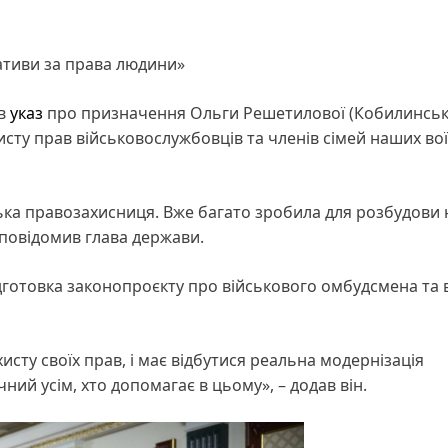
ативи за права людини»
ав
указ
про призначення Ольги Решетилової (Кобилинськ
ту прав військовослужбовців та членів сімей наших вої
ська правозахисниця. Вже багато зробила для розбудови
– повідомив глава держави.
дготовка законопроєкту про військового омбудсмена та в
исту своїх прав, і має відбутися реальна модернізація
ий усім, хто допомагає в цьому», – додав він.