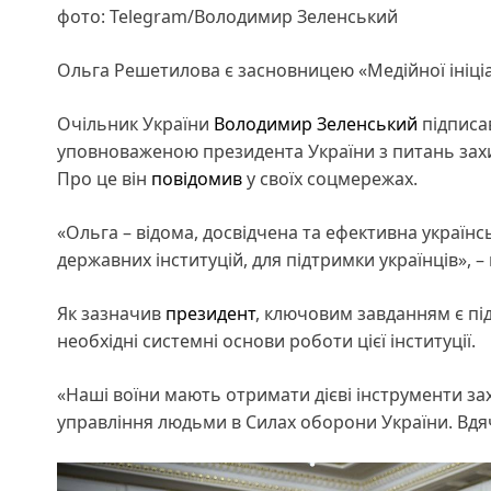
фото: Telegram/Володимир Зеленський
Ольга Решетилова є засновницею «Медійної ініці
Очільник України
Володимир Зеленський
підпис
уповноваженою президента України з питань захис
Про це він
повідомив
у своїх соцмережах.
«Ольга – відома, досвідчена та ефективна україн
державних інституцій, для підтримки українців», 
Як зазначив
президент
, ключовим завданням є пі
необхідні системні основи роботи цієї інституції.
«Наші воїни мають отримати дієві інструменти зах
управління людьми в Силах оборони України. Вдячн