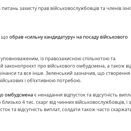
питань захисту прав військовослужбовців та членів їхні
, що
обрав «сильну кандидатуру» на посаду військового
м уповноваженим, із правозахисною спільнотою та
й законопроєкт про військового омбудсмена, а також ві
фінанси та все інше. Зеленський зазначив, що створення
військових і об’єктивною потребою.
 до омбудсмена
є ненадання відпусток та відсутність випл
лизько 4 тис. скарг від чинних військовослужбовців, і 
сток та відсутність виплат, солдати також часто скаржат