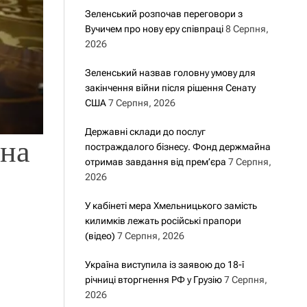
Зеленський розпочав переговори з
Вучичем про нову еру співпраці
8 Серпня,
2026
Зеленський назвав головну умову для
закінчення війни після рішення Сенату
США
7 Серпня, 2026
Державні склади до послуг
ена
постраждалого бізнесу. Фонд держмайна
отримав завдання від прем’єра
7 Серпня,
2026
У кабінеті мера Хмельницького замість
килимків лежать російські прапори
(відео)
7 Серпня, 2026
Україна виступила із заявою до 18-ї
річниці вторгнення РФ у Грузію
7 Серпня,
2026