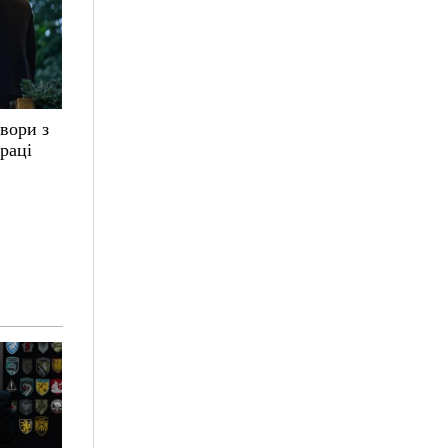
вори з
раці