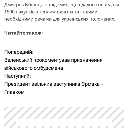
Дмитро Лубінець повідомив, що вдалося передати
1500 пакунків з теплим одягом та іншими
необхідними речами для українських полонених.
Читайте також:
Попередній:
Н
Зеленський прокоментував призначення
а
військового омбудсмена
Наступний:
в
Президент звільнив заступника Єрмака –
і
Главком
г
а
ц