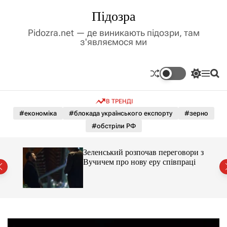
П
Підозра
е
р
Pidozra.net — де виникають підозри, там
е
з'являємося ми
й
т
и
П
М
П
д
е
е
о
р
н
ш
о
В ТРЕНДІ
е
ю
у
в
м
к
#економіка
#блокада українського експорту
#зерно
м
и
#обстріли РФ
і
к
а
с
ч
т
ажене
Зеленський розпочав переговори з
к
ий
у
Вучичем про нову еру співпраці
о
л
ь
о
р
о
в
о