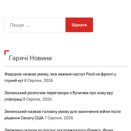
П
о
ш
у
к
Гарячі Новини
:
Федоров назвав умову, яка зажене наступ Росії на фронті у
глухий кут
8 Серпня, 2026
Зеленський розпочав переговори з Вучичем про нову еру
співпраці
8 Серпня, 2026
Зеленський назвав головну умову для закінчення війни після
рішення Сенату США
7 Серпня, 2026
Державні склади до послуг постраждалого бізнесу. Фонд