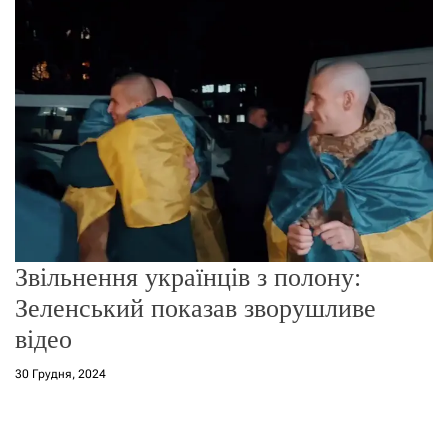
г
о
р
е
ж
и
м
у
Звільнення українців з полону:
Зеленський показав зворушливе
відео
30 Грудня, 2024