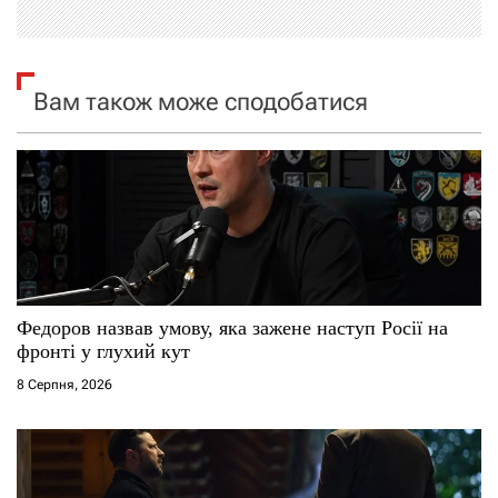
і
я
Вам також може сподобатися
з
а
п
и
с
Федоров назвав умову, яка зажене наступ Росії на
фронті у глухий кут
і
8 Серпня, 2026
в