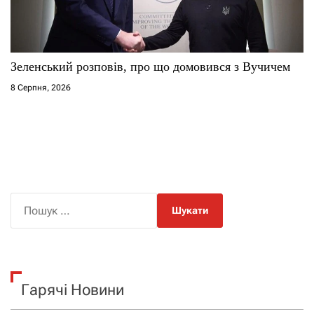
Зеленський розповів, про що домовився з Вучичем
8 Серпня, 2026
П
о
ш
у
к
Гарячі Новини
: