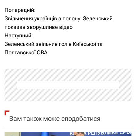
Попередній:
Н
Звільнення українців з полону: Зеленський
а
показав зворушливе відео
Наступний:
в
Зеленський звільнив голів Київської та
і
Полтавської ОВА
г
а
ц
і
я
Вам також може сподобатися
з