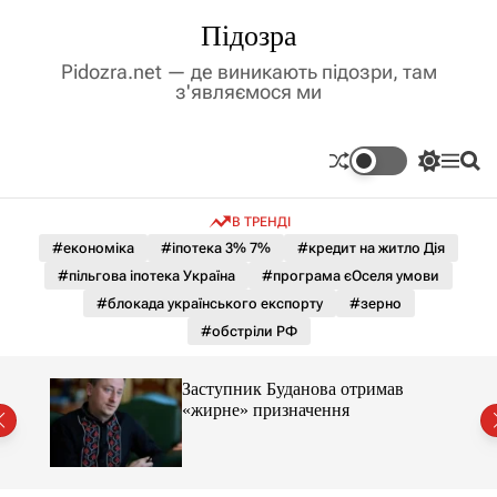
П
Підозра
е
р
Pidozra.net — де виникають підозри, там
е
з'являємося ми
й
т
и
П
М
П
д
е
е
о
р
н
ш
о
В ТРЕНДІ
е
ю
у
в
м
к
#економіка
#іпотека 3% 7%
#кредит на житло Дія
м
и
#пільгова іпотека Україна
#програма єОселя умови
і
к
а
с
#блокада українського експорту
#зерно
ч
т
#обстріли РФ
к
у
о
л
Заступник Буданова отримав
ь
«жирне» призначення
о
міст
р
о
в
о