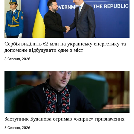
а
п
и
с
Сербія виділить €2 млн на українську енергетику та
допоможе відбудувати одне з міст
і
8 Серпня, 2026
в
Заступник Буданова отримав «жирне» призначення
8 Серпня, 2026