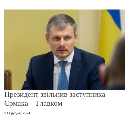
г
о
р
е
ж
и
м
у
Президент звільнив заступника
Єрмака – Главком
31 Грудня, 2024