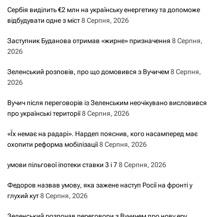
Сербія виділить €2 млн на українську енергетику та допоможе
відбудувати одне з міст
8 Серпня, 2026
Заступник Буданова отримав «жирне» призначення
8 Серпня,
2026
Зеленський розповів, про що домовився з Вучичем
8 Серпня,
2026
Вучич після переговорів із Зеленським неочікувано висловився
про українські території
8 Серпня, 2026
«Їх немає на радарі». Нардеп пояснив, кого насамперед має
охопити реформа мобілізації
8 Серпня, 2026
умови пільгової іпотеки ставки 3 і 7
8 Серпня, 2026
Федоров назвав умову, яка зажене наступ Росії на фронті у
глухий кут
8 Серпня, 2026
Зеленський розпочав переговори з Вучичем про нову еру