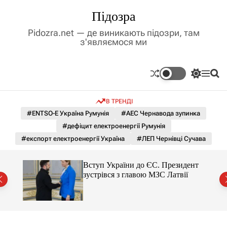
П
Підозра
е
р
Pidozra.net — де виникають підозри, там
е
з'являємося ми
й
т
и
П
М
П
д
е
е
о
р
н
ш
о
В ТРЕНДІ
е
ю
у
в
м
к
#ENTSO-E Україна Румунія
#АЕС Чернавода зупинка
м
и
#дефіцит електроенергії Румунія
і
к
а
с
#експорт електроенергії Україна
#ЛЕП Чернівці Сучава
ч
т
к
у
о
тор
Вступ України до ЄС. Президент
л
зустрівся з главою МЗС Латвії
ь
о
р
о
в
о