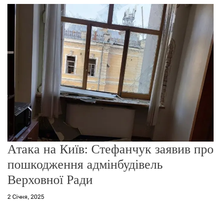
г
о
р
е
ж
и
м
у
Атака на Київ: Стефанчук заявив про
пошкодження адмінбудівель
Верховної Ради
2 Січня, 2025