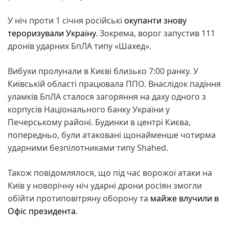
У ніч проти 1 січня російські
окупанти
знову
тероризували Україну
. Зокрема, ворог запустив 111
дронів ударних БпЛА типу «Шахед».
Вибухи пролунали в Києві близько 7:00 ранку. У
Київській області працювала ППО. Внаслідок падіння
уламків БпЛА сталося загоряння на даху одного з
корпусів Національного банку України у
Печерському районі. Будинки в центрі Києва,
попередньо, були атаковані щонайменше чотирма
ударними безпілотниками типу Shahed.
Також повідомлялося, що під час ворожої атаки на
Київ у новорічну ніч ударні дрони росіян змогли
обійти протиповітряну оборону та
майже влучили в
Офіс президента
.