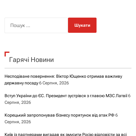
П
о
ш
у
к
Гарячі Новини
:
Несподіване повернення: Віктор Ющенко отримав важливу
державну посаду
6 Серпня, 2026
Вступ України до ЄС. Президент зустрівся з главою МЗС Латвії
6
Серпня, 2026
Корецький запропонував бізнесу порятунок від атак РФ
6
Серпня, 2026
Київ із партнерами вигадав як змусити Росію відповісти за всі