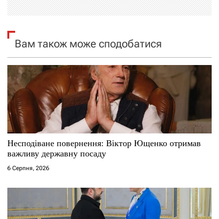
і
я
Вам також може сподобатися
з
а
п
и
с
Несподіване повернення: Віктор Ющенко отримав
важливу державну посаду
і
6 Серпня, 2026
в