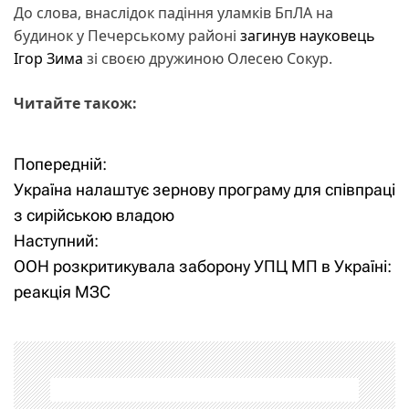
До слова, внаслідок падіння уламків БпЛА на
будинок у Печерському районі
загинув науковець
Ігор Зима
зі своєю дружиною Олесею Сокур.
Читайте також:
Попередній:
Н
Україна налаштує зернову програму для співпраці
а
з сирійською владою
Наступний:
в
ООН розкритикувала заборону УПЦ МП в Україні:
і
реакція МЗС
г
а
ц