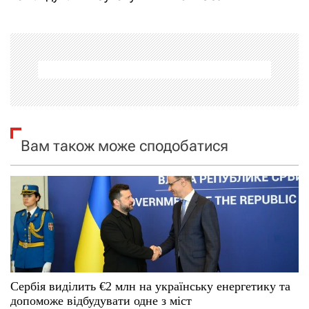
г
а
ц
і
я
Вам також може сподобатися
з
а
п
и
с
Сербія виділить €2 млн на українську енергетику та
допоможе відбудувати одне з міст