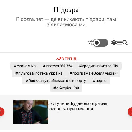
П
Підозра
е
р
Pidozra.net — де виникають підозри, там
е
з'являємося ми
й
т
и
П
М
П
д
е
е
о
р
н
ш
о
В ТРЕНДІ
е
ю
у
в
м
к
#економіка
#іпотека 3% 7%
#кредит на житло Дія
м
и
#пільгова іпотека Україна
#програма єОселя умови
і
к
а
с
#блокада українського експорту
#зерно
ч
т
#обстріли РФ
к
у
о
л
Заступник Буданова отримав
ь
«жирне» призначення
о
міст
р
о
в
о