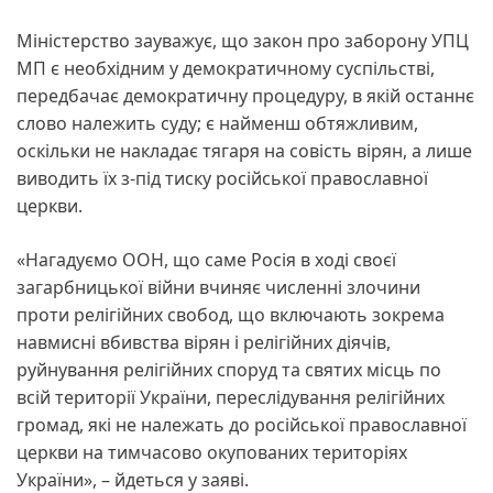
Міністерство зауважує, що закон про заборону УПЦ
МП є необхідним у демократичному суспільстві,
передбачає демократичну процедуру, в якій останнє
слово належить суду; є найменш обтяжливим,
оскільки не накладає тягаря на совість вірян, а лише
виводить їх з-під тиску російської православної
церкви.
«Нагадуємо ООН, що саме Росія в ході своєї
загарбницької війни вчиняє численні злочини
проти релігійних свобод, що включають зокрема
навмисні вбивства вірян і релігійних діячів,
руйнування релігійних споруд та святих місць по
всій території України, переслідування релігійних
громад, які не належать до російської православної
церкви на тимчасово окупованих територіях
України», – йдеться у заяві.