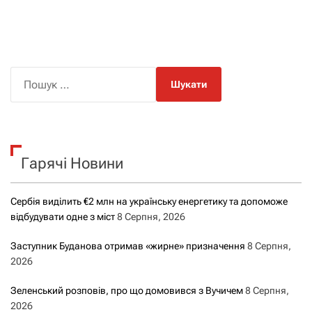
П
о
ш
у
к
Гарячі Новини
:
Сербія виділить €2 млн на українську енергетику та допоможе
відбудувати одне з міст
8 Серпня, 2026
Заступник Буданова отримав «жирне» призначення
8 Серпня,
2026
Зеленський розповів, про що домовився з Вучичем
8 Серпня,
2026