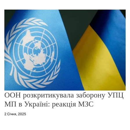
г
о
р
е
ж
и
м
у
ООН розкритикувала заборону УПЦ
МП в Україні: реакція МЗС
2 Січня, 2025