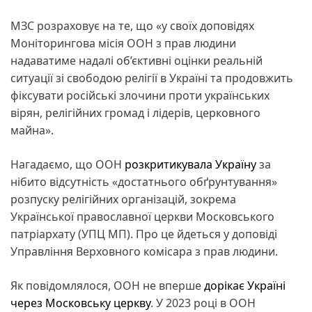
МЗС розраховує на те, що «у своїх доповідях
Моніторингова місія ООН з прав людини
надаватиме надалі об’єктивні оцінки реальній
ситуації зі свободою релігії в Україні та продовжить
фіксувати російські злочини проти українських
вірян, релігійних громад і лідерів, церковного
майна».
Нагадаємо, що ООН
розкритикувала Україну
за
нібито відсутність «достатнього обґрунтування»
розпуску релігійних організацій, зокрема
Української православної церкви Московського
патріархату (УПЦ МП). Про це йдеться у доповіді
Управління Верховного комісара з прав людини.
Як повідомлялося, ООН не вперше
дорікає Україні
через Московську церкву
. У 2023 році в ООН