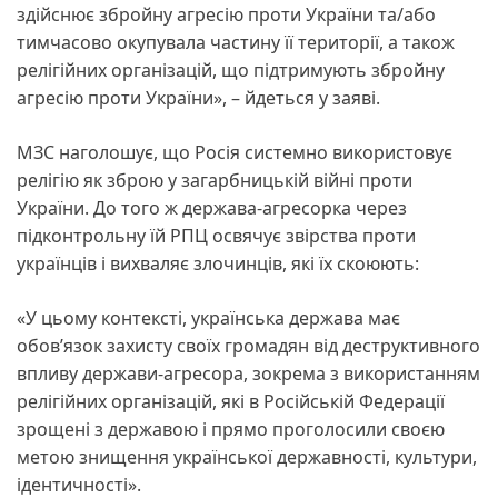
здійснює збройну агресію проти України та/або
тимчасово окупувала частину її території, а також
релігійних організацій, що підтримують збройну
агресію проти України», – йдеться у заяві.
МЗС наголошує, що Росія системно використовує
релігію як зброю у загарбницькій війні проти
України. До того ж держава-агресорка через
підконтрольну їй РПЦ освячує звірства проти
українців і вихваляє злочинців, які їх скоюють:
«У цьому контексті, українська держава має
обовʼязок захисту своїх громадян від деструктивного
впливу держави-агресора, зокрема з використанням
релігійних організацій, які в Російській Федерації
зрощені з державою і прямо проголосили своєю
метою знищення української державності, культури,
ідентичності».