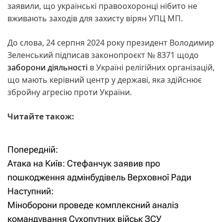
заявили, що українські правоохоронці нібито не
вживають заходів для захисту вірян УПЦ МП.
До слова, 24 серпня 2024 року президент Володимир
Зеленський підписав законопроєкт № 8371 щодо
заборони діяльності
в Україні релігійних організацій,
що мають керівний центр у державі, яка здійснює
збройну агресію проти України.
Читайте також:
Попередній:
Н
Атака на Київ: Стефанчук заявив про
а
пошкодження адмінбудівель Верховної Ради
Наступний:
в
Міноборони проведе комплексний аналіз
і
командування Сухопутних військ ЗСУ