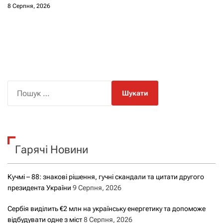
8 Серпня, 2026
П
о
ш
у
к
Гарячі Новини
:
Кучмі – 88: знакові рішення, гучні скандали та цитати другого
президента України
9 Серпня, 2026
Сербія виділить €2 млн на українську енергетику та допоможе
відбудувати одне з міст
8 Серпня, 2026