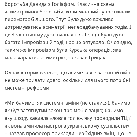
боротьба Давида з Голіафом. Класична схема
асиметричної боротьби, коли менший супротивник
перемагає більшого. І тут було дуже важливо
дотримуватись асиметрії, непередбачуваних ходів. І
це Зеленському дуже вдавалося. Те, що було дуже
багато імпровізацій тоді, нас це рятувало. Очевидно,
таким же імпровізом була Курська операція, яка
мала характер асиметрії», – сказав Грицак.
Однак історик вважає, що асиметрія в затяжній війні
не може тривати довго, оскільки для цього потрібні
системні реформи.
«Ми бачимо, як системні зміни (не сталися), бачимо,
як був затягнутий закон про мобілізацію; бачимо,
яку шкоду завдала «ловля голів», яку проводили ТЦК,
як вона змінила настрої в українському суспільстві»,
– назвав професор приклади необхідних змін, що не