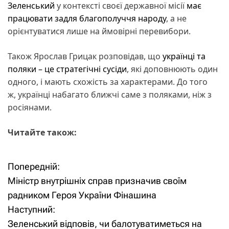
Зеленський
у контексті своєї державної місії
має
працювати задля благополуччя народу
, а не
орієнтуватися лише на ймовірні перевибори.
Також Ярослав Грицак розповідав, що
українці та
поляки – це стратегічні сусіди
, які доповнюють один
одного, і мають схожість за характерами. До того
ж, українці набагато ближчі саме з поляками, ніж з
росіянами.
Читайте також:
Попередній:
Н
Міністр внутрішніх справ призначив своїм
а
радником Героя України Фінашина
Наступний:
в
Зеленський відповів, чи балотуватиметься на