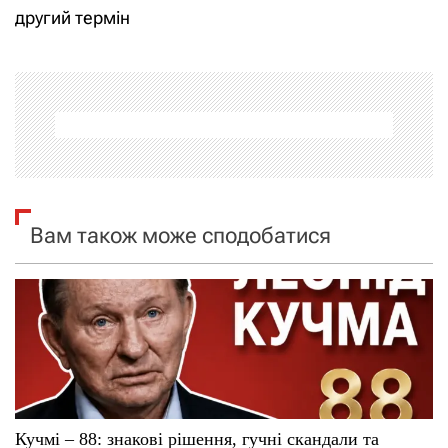
і
другий термін
г
а
ц
і
я
Вам також може сподобатися
з
а
п
и
с
Кучмі – 88: знакові рішення, гучні скандали та