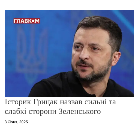
г
о
р
е
ж
и
м
у
Історик Грицак назвав сильні та
слабкі сторони Зеленського
3 Січня, 2025