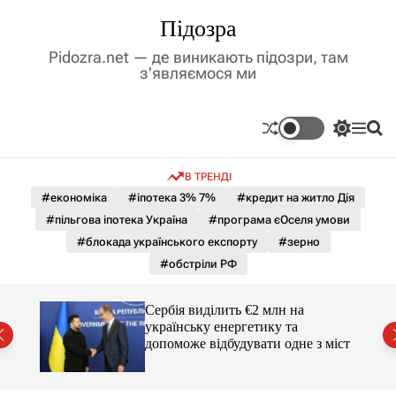
П
Підозра
е
р
Pidozra.net — де виникають підозри, там
е
з'являємося ми
й
т
и
П
М
П
д
е
е
о
р
н
ш
о
В ТРЕНДІ
е
ю
у
в
м
к
#економіка
#іпотека 3% 7%
#кредит на житло Дія
м
и
#пільгова іпотека Україна
#програма єОселя умови
і
к
а
с
#блокада українського експорту
#зерно
ч
т
#обстріли РФ
к
у
о
л
гучні
Сербія виділить €2 млн на
ь
українську енергетику та
о
допоможе відбудувати одне з міст
р
о
в
о