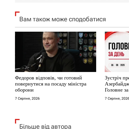
я
Вам також може сподобатися
з
а
п
и
с
Федоров відповів, чи готовий
Зустріч пр
і
повернутися на посаду міністра
Азербайджа
оборони
Головне за
в
7 Серпня, 2026
7 Серпня, 202
Більше від автора