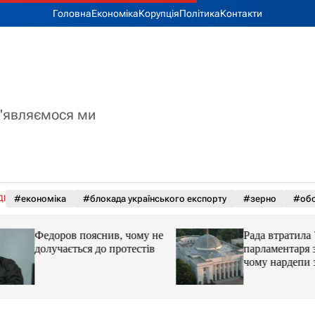
Головна
Економіка
Корупція
Політика
Контакти
з'являємося ми
ДІ
#економіка
#блокада українського експорту
#зерно
#обс
Федоров пояснив, чому не
Рада втратила 71
долучається до протестів
парламентаря за с
чому нардепи за
парламент