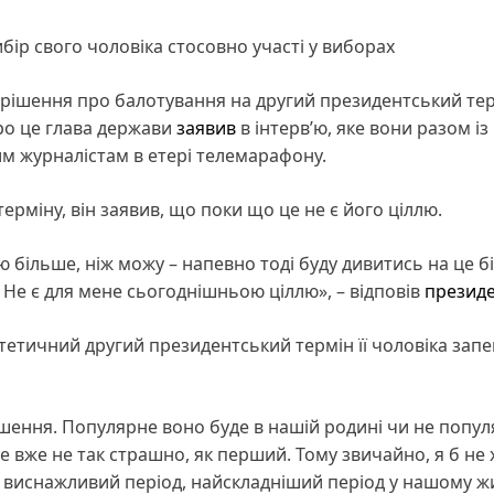
бір свого чоловіка стосовно участі у виборах
рішення про балотування на другий президентський те
Про це глава держави
заявив
в інтерв’ю, яке вони разом із
м журналістам в етері телемарафону.
ерміну, він заявив, що поки що це не є його ціллю.
лю більше, ніж можу – напевно тоді буду дивитись на це 
 Не є для мене сьогоднішньою ціллю», – відповів
презид
етичний другий президентський термін її чоловіка запе
ішення. Популярне воно буде в нашій родині чи не попул
е вже не так страшно, як перший. Тому звичайно, я б не 
 виснажливий період, найскладніший період у нашому жит