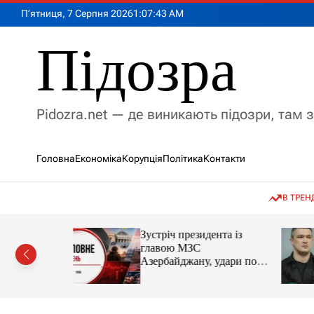
П
П’ятниця, 7 Серпня 2026
1
:
07
:
44
AM
е
р
Підозра
е
й
т
и
Pidozra.net — де виникають підозри, там 
д
о
в
Головна
Економіка
Корупція
Політика
Контакти
м
і
с
В ТРЕН
т
у
, чи
Зустріч президента із
тися на
главою МЗС
оборони
Азербайджану, удари по
Україні. Головне за 6
серпня 2026