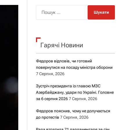
о
р
П
о
о
в
о
ш
г
у
о
р
к
е
Гарячі Новини
:
ж
и
м
у
Федоров відповів, чи готовий
повернутися на посаду міністра оборони
7 Серпня, 2026
Зустріч президента із главою МЗС
Азербайджану, удари по Україні. Головне
за 6 серпня 2026
7 Серпня, 2026
Федоров пояснив, чому не долучається
до протестів
7 Серпня, 2026
Рада втратила 71 парламентаря за сім