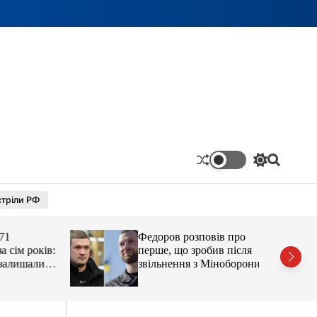
П
П
е
о
р
ш
тріли РФ
е
у
м
к
и
Федоров розповів про
к
а
ім років:
перше, що зробив після
ч
лишали
звільнення з Міноборони
к
о
л
ь