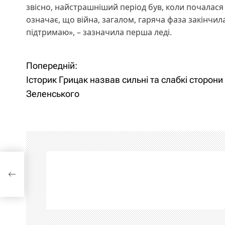
звісно, найстрашніший період був, коли почалася 
означає, що війна, загалом, гаряча фаза закінчила
підтримаю», – зазначила перша леді.
Попередній:
Н
Історик Грицак назвав сильні та слабкі сторони
а
Зеленського
в
і
г
а
ц
і