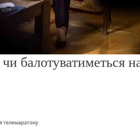
 чи балотуватиметься н
ля телемаратону