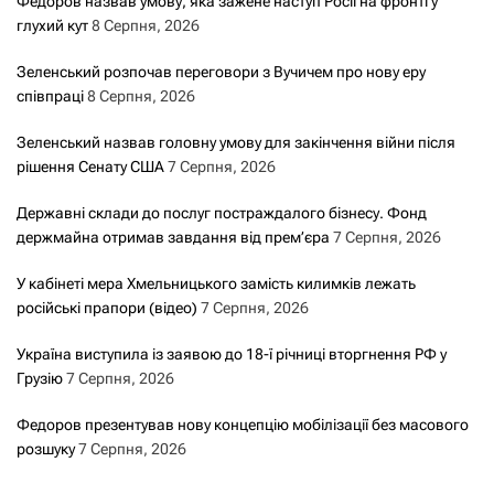
Федоров назвав умову, яка зажене наступ Росії на фронті у
глухий кут
8 Серпня, 2026
Зеленський розпочав переговори з Вучичем про нову еру
співпраці
8 Серпня, 2026
Зеленський назвав головну умову для закінчення війни після
рішення Сенату США
7 Серпня, 2026
Державні склади до послуг постраждалого бізнесу. Фонд
держмайна отримав завдання від прем’єра
7 Серпня, 2026
У кабінеті мера Хмельницького замість килимків лежать
російські прапори (відео)
7 Серпня, 2026
Україна виступила із заявою до 18-ї річниці вторгнення РФ у
Грузію
7 Серпня, 2026
Федоров презентував нову концепцію мобілізації без масового
розшуку
7 Серпня, 2026