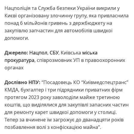
Нацполіція та Служба безпеки України викрили у
Києві організовану злочинну групу, яка привласнила
понад 6 мільйонів гривень з держбюджету на
закупівлю запчастин для автомобілів швидкої
допомоги.
Джерело:
Нацпол
,
СБУ
, Київська
міська
прокуратура
, співрозмовник УП в правоохоронних
органах
Дослівно НПУ:
“Посадовець КО “Київмедспецтранс”
КМДА, бухгалтер і три підрядники приватних фірм
протягом 2023 року заволоділи майже третиною
коштів, що виділялися для закупівлі запасних частин
для ремонту карет швидкої допомоги у столиці.
Тепер за вчинене їм загрожує до дванадцяти років
позбавлення волі з конфіскацією майна”.