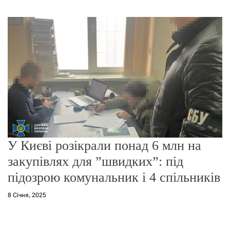
г
о
р
е
ж
и
м
у
У Києві розікрали понад 6 млн на
закупівлях для ”швидких”: під
підозрою комунальник і 4 спільників
8 Січня, 2025