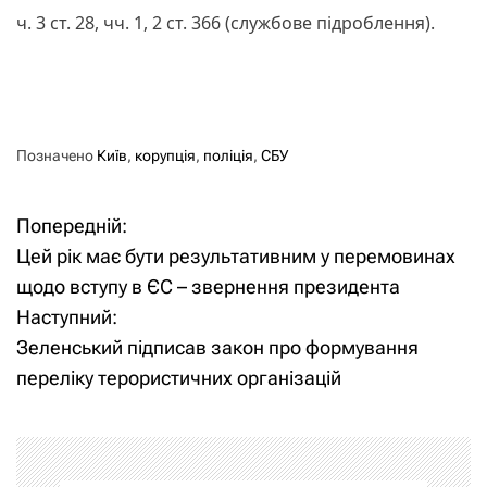
ч. 3 ст. 28, чч. 1, 2 ст. 366 (службове підроблення).
Позначено
Київ
,
корупція
,
поліція
,
СБУ
Попередній:
Н
Цей рік має бути результативним у перемовинах
а
щодо вступу в ЄС – звернення президента
Наступний:
в
Зеленський підписав закон про формування
і
переліку терористичних організацій
г
а