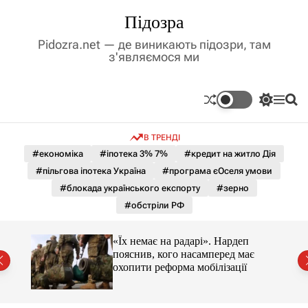
П
Підозра
е
р
Pidozra.net — де виникають підозри, там
е
з'являємося ми
й
т
и
П
М
П
д
е
е
о
р
н
ш
о
В ТРЕНДІ
е
ю
у
в
м
к
#економіка
#іпотека 3% 7%
#кредит на житло Дія
м
и
#пільгова іпотека Україна
#програма єОселя умови
і
к
а
с
#блокада українського експорту
#зерно
ч
т
#обстріли РФ
к
у
о
л
«Їх немає на радарі». Нардеп
ь
пояснив, кого насамперед має
о
охопити реформа мобілізації
р
о
в
о