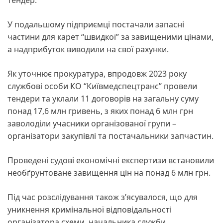
У подальшому підприємці постачали запасні
частини для карет “швидкої” за завищеними цінами,
а надприбуток виводили на свої рахунки.
Як уточнює прокуратура, впродовж 2023 року
службові особи КО “Київмедспецтранс” провели
тендери та уклали 11 договорів на загальну суму
понад 17,6 млн гривень, з яких понад 6 млн грн
заволоділи учасники організованої групи –
організатори закупівлі та постачальники запчастин.
Проведені судові економічні експертизи встановили
необґрунтоване завищення цін на понад 6 млн грн.
Під час розслідування також з’ясувалося, що для
уникнення кримінальної відповідальності
організатора схеми, начальника служби