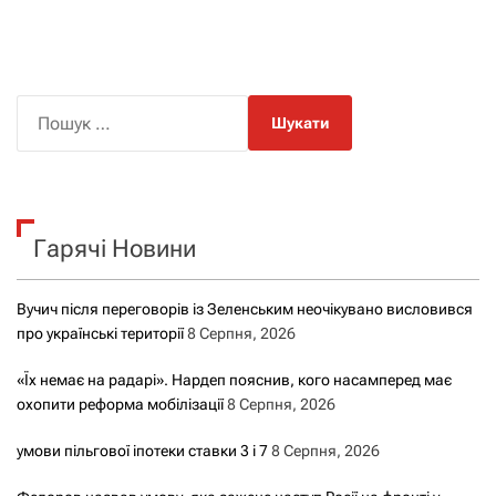
П
о
ш
у
к
Гарячі Новини
:
Вучич після переговорів із Зеленським неочікувано висловився
про українські території
8 Серпня, 2026
«Їх немає на радарі». Нардеп пояснив, кого насамперед має
охопити реформа мобілізації
8 Серпня, 2026
умови пільгової іпотеки ставки 3 і 7
8 Серпня, 2026