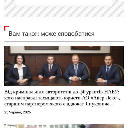
ц
і
я
Вам також може сподобатися
з
а
п
и
с
Від кримінальних авторитетів до фігурантів НАБУ:
кого насправді захищають юристи АО «Авер Лекс»,
і
старшим партнером якого є адвокат Януковича
Віталій Сердюк
25 Червня, 2026
в