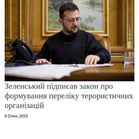
г
о
р
е
ж
и
м
у
Зеленський підписав закон про
формування переліку терористичних
організацій
8 Січня, 2025