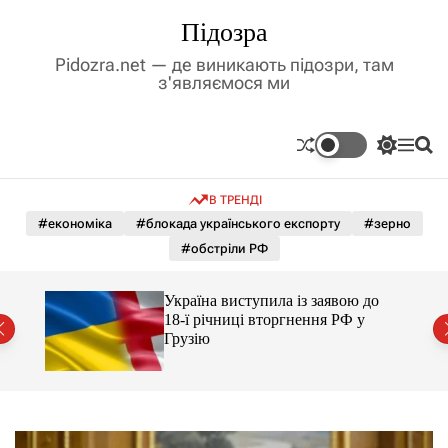
П
Підозра
е
р
Pidozra.net — де виникають підозри, там
е
з'являємося ми
й
т
и
П
М
П
д
е
е
о
р
н
ш
о
В ТРЕНДІ
е
ю
у
в
м
к
#економіка
#блокада українського експорту
#зерно
м
и
#обстріли РФ
і
к
а
с
ч
т
го
Україна виступила із заявою до
к
йські
у
18-ї річниці вторгнення РФ у
о
Грузію
л
ь
о
р
о
в
о