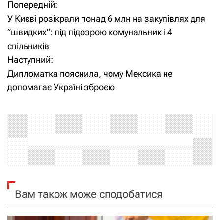
Попередній:
Н
У Києві розікрали понад 6 млн на закупівлях для
а
”швидких”: під підозрою комунальник і 4
спільників
в
Наступний:
і
Дипломатка пояснила, чому Мексика не
допомагає Україні зброєю
г
а
ц
і
я
Вам також може сподобатися
з
а