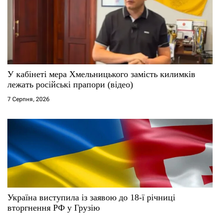
п
и
с
У кабінеті мера Хмельницького замість килимків
і
лежать російські прапори (відео)
7 Серпня, 2026
в
Україна виступила із заявою до 18-ї річниці
вторгнення РФ у Грузію