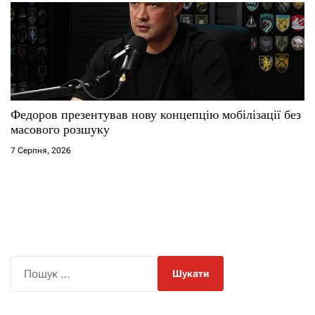
Федоров презентував нову концепцію мобілізації без
масового розшуку
7 Серпня, 2026
П
о
ш