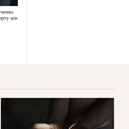
іченко
орту цін