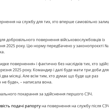
ернення на службу для тих, хто вперше самовільно зали
ля добровільного повернення військовослужбовців із
зня 2025 року. Цю норму передбачено у законопроєкті №
ка.
ке повернення» і фактично без наслідків тих, хто здій
ерезня 2025 року. Командир і далі буде мати три доби для
і два місяці. Але всім тим, хто думає що буде ще раз
 не буде», – написала вона.
ального покарання за здійснення першого СЗЧ.
вість подачі рапорту
на повернення на службу після СЗЧ