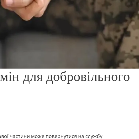
мін для добровільного
ової частини може повернутися на службу