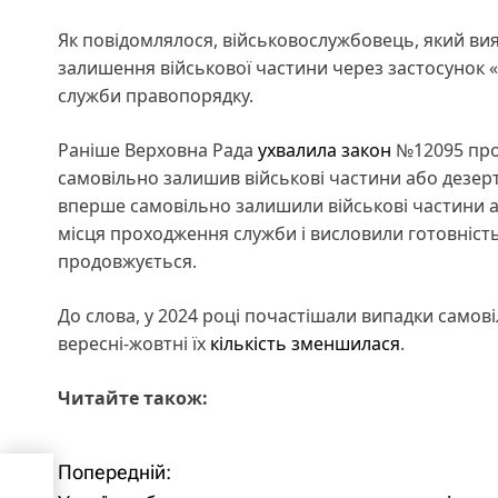
Як повідомлялося, військовослужбовець, який ви
залишення військової частини через застосунок 
служби правопорядку.
Раніше Верховна Рада
ухвалила закон
№12095 про 
самовільно залишив військові частини або дезерту
вперше самовільно залишили військові частини а
місця проходження служби і висловили готовність
продовжується.
До слова, у 2024 році почастішали випадки самов
вересні-жовтні їх
кількість зменшилася
.
Читайте також:
Попередній:
Н