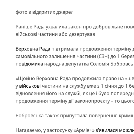
фото з відкритих джерел
Раніше Рада ухвалила закон про добровільне пов
військові частини або дезертував
Верховна Рада
підтримала продовження терміну д
самовільного залишення частини (СЗЧ) до 1 бере
повідомила
народна депутатка Соломія Бобровсь
«Щойно Верховна Рада продовжила право на «швид
у
військові
частини на службу вже з 1 січня до 1 б
відновлення його на службі, як це і було попередн
продовження терміну дії законопроєкту – то цього
Бобровська також припустила повернення кримін
Нагадаємо, у застосунку «Армія+»
з’явилася можли