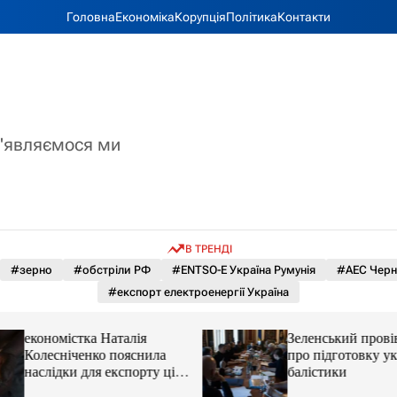
Головна
Економіка
Корупція
Політика
Контакти
з'являємося ми
В ТРЕНДІ
#зерно
#обстріли РФ
#ENTSO-E Україна Румунія
#АЕС Черн
#експорт електроенергії Україна
економістка Наталія
Зеленський прові
Колесніченко пояснила
про підготовку ук
наслідки для експорту цін і
балістики
курсу