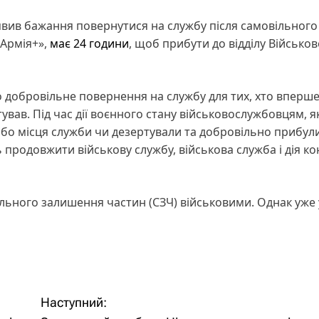
явив бажання повернутися на службу після самовільного
«Армія+»,
має 24 години
, щоб прибути до відділу Військов
добровільне повернення на службу для тих, хто вперш
вав. Під час дії воєнного стану військовослужбовцям, як
бо місця служби чи дезертували та добровільно прибул
 продовжити військову службу, військова служба і дія ко
ільного залишення частин (СЗЧ) військовими. Однак уже 
Наступний: