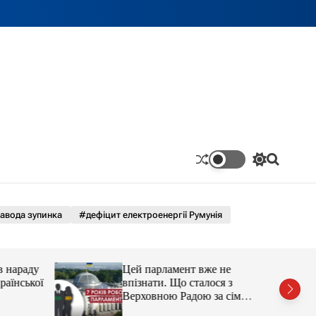
П
П
е
о
р
ш
е
у
м
к
авода зупинка
#дефіцит електроенергії Румунія
и
к
а
ч
в нараду
Цей парламент вже не
к
раїнської
впізнати. Що сталося з
о
Верховною Радою за сім
л
ь
років без виборів