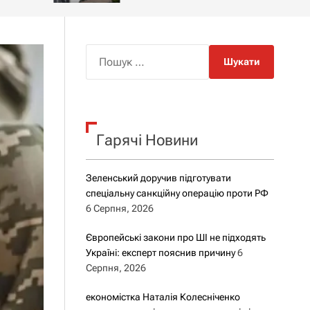
о
р
о
в
о
П
г
о
о
ш
р
е
у
ж
к
и
м
Гарячі Новини
:
у
Зеленський доручив підготувати
спеціальну санкційну операцію проти РФ
6 Серпня, 2026
Європейські закони про ШІ не підходять
Україні: експерт пояснив причину
6
Серпня, 2026
економістка Наталія Колесніченко