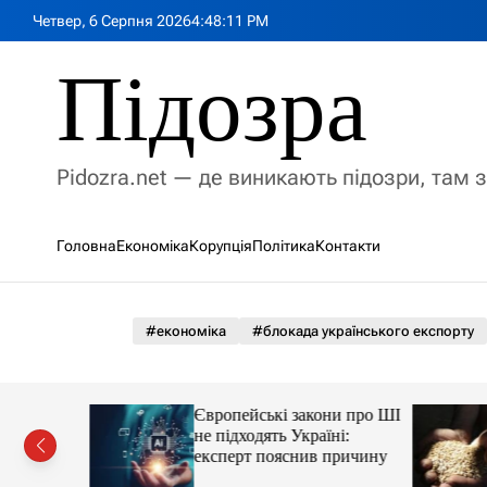
П
Четвер, 6 Серпня 2026
4
:
48
:
12
PM
е
р
Підозра
е
й
т
и
Pidozra.net — де виникають підозри, там 
д
о
в
Головна
Економіка
Корупція
Політика
Контакти
м
і
с
т
#економіка
#блокада українського експорту
у
чив
Європейські закони про ШІ
іальну
не підходять Україні:
цію проти
експерт пояснив причину