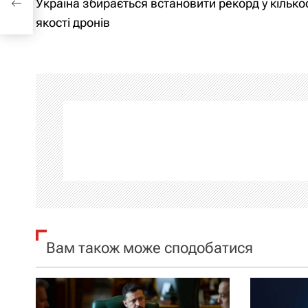
Україна збирається встановити рекорд у кількос
нів
а
якості дронів
в
і
г
а
ц
і
я
Вам також може сподобатися
з
а