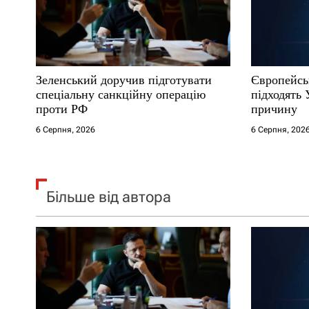
п
и
с
Зеленський доручив підготувати
Європейсь
і
спеціальну санкційну операцію
підходять 
проти РФ
причину
в
6 Серпня, 2026
6 Серпня, 202
Більше від автора