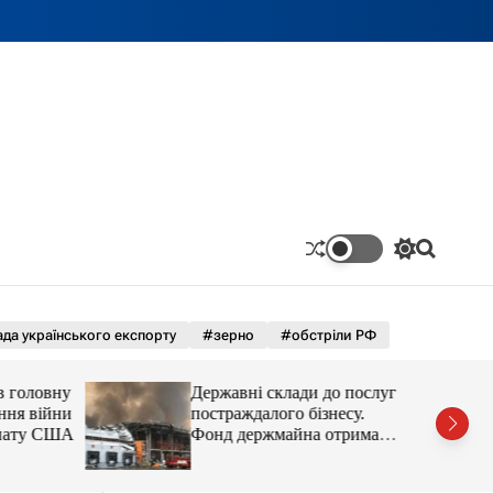
П
П
е
о
р
ш
е
у
м
к
да українського експорту
#зерно
#обстріли РФ
и
к
а
в головну
Державні склади до послуг
ч
ння війни
постраждалого бізнесу.
к
енату США
Фонд держмайна отримав
о
завдання від прем’єра
л
ь