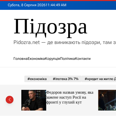
П
Субота, 8 Серпня 2026
11
:
44
:
51
AM
е
р
Підозра
е
й
т
и
Pidozra.net — де виникають підозри, там 
д
о
в
Головна
Економіка
Корупція
Політика
Контакти
м
і
с
т
#економіка
#іпотека 3% 7%
#кредит на житло Д
у
іпотеки
Федоров назвав умову, яка
зажене наступ Росії на
фронті у глухий кут