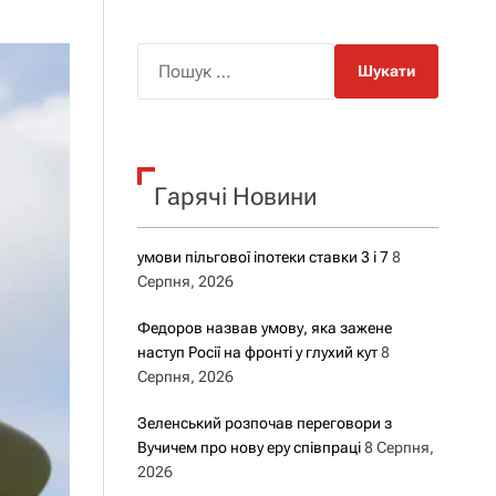
о
р
о
П
в
о
о
г
ш
о
у
р
е
к
ж
Гарячі Новини
:
и
м
у
умови пільгової іпотеки ставки 3 і 7
8
Серпня, 2026
Федоров назвав умову, яка зажене
наступ Росії на фронті у глухий кут
8
Серпня, 2026
Зеленський розпочав переговори з
Вучичем про нову еру співпраці
8 Серпня,
2026