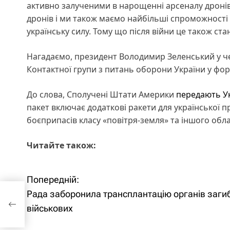
активно залученими в нарощенні арсеналу дронів.
дронів і ми також маємо найбільші спроможності 
українську силу. Тому що після війни це також ст
Нагадаємо, президент Володимир Зеленський у че
Контактної групи з питань оборони України у фо
До слова, Сполучені Штати Америки
передають Ук
пакет включає додаткові ракети для української 
боєприпасів класу «повітря-земля» та іншого обл
Читайте також:
Попередній:
Н
Рада заборонила трансплантацію органів заги
ю
а
військових
в