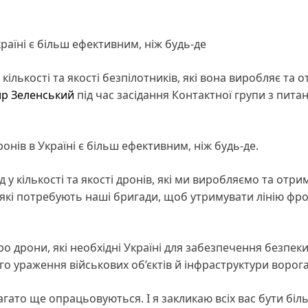
раїні є більш ефективним, ніж будь-де
ількості та якості безпілотників, які вона виробляє та 
р Зеленський
під час засідання Контактної групи з пита
нів в Україні є більш ефективним, ніж будь-де.
 у кількості та якості дронів, які ми виробляємо та отр
 які потребують наші бригади, щоб утримувати лінію фро
о дрони, які необхідні Україні для забезпечення безпеки
го ураження військових об’єктів й інфраструктури ворога
багато ще опрацьовуються. І я закликаю всіх вас бути біл