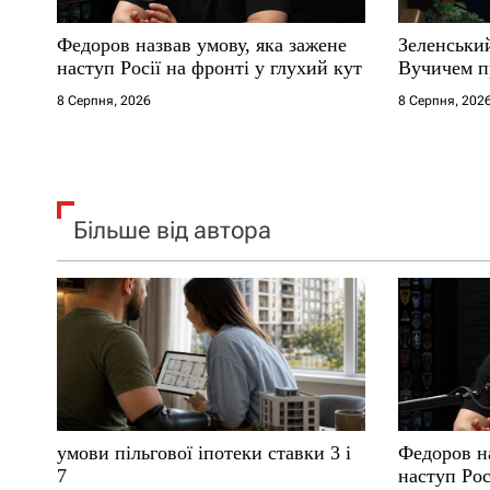
с
Федоров назвав умову, яка зажене
Зеленськи
і
наступ Росії на фронті у глухий кут
Вучичем п
8 Серпня, 2026
8 Серпня, 202
в
Більше від автора
умови пільгової іпотеки ставки 3 і
Федоров на
7
наступ Рос