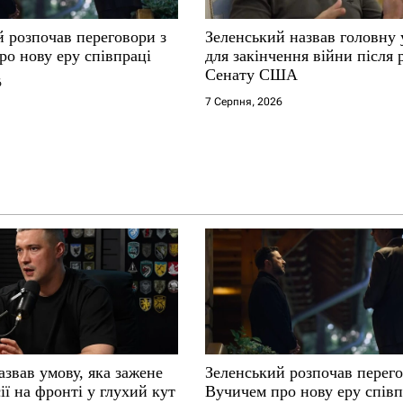
й розпочав переговори з
Зеленський назвав головну
ро нову еру співпраці
для закінчення війни після
Сенату США
6
7 Серпня, 2026
звав умову, яка зажене
Зеленський розпочав перего
ії на фронті у глухий кут
Вучичем про нову еру співп