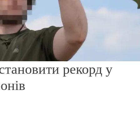
встановити рекорд у
ронів