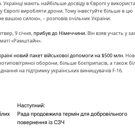
 Українці мають найбільше досвіду в Європі у використ
у Європі виробляти дрони. Тому інвестуйте більше в цю
ане вашою силою», – розповів очільник України.
твер, 9 січня,
прибув до Німеччини
. Він взяв участь у за
рматі «Рамштайн».
раїні новий пакет військової допомоги на $500 млн
. Но
протиповітряної оборони, більше боєприпасів, а також б
аднання на підтримку українських винищувачів F-16.
Наступний:
блих
Рада продовжила термін для добровільного
повернення із СЗЧ