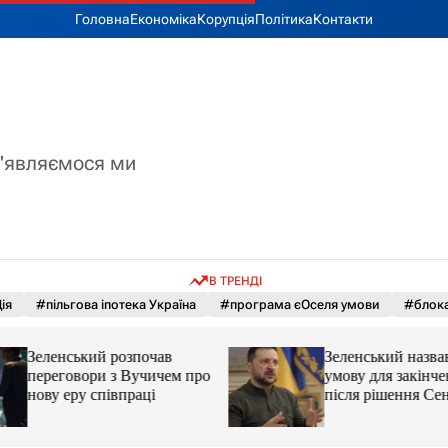
Головна
Економіка
Корупція
Політика
Контакти
з'являємося ми
В ТРЕНДІ
ія
#пільгова іпотека Україна
#програма єОселя умови
#блока
Зеленський розпочав
Зеленський назва
переговори з Вучичем про
умову для закінче
нову еру співпраці
після рішення С