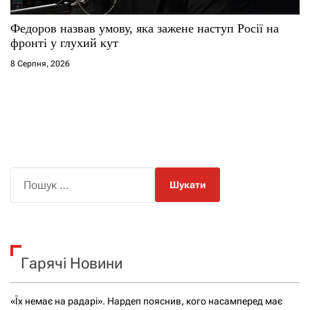
Федоров назвав умову, яка зажене наступ Росії на
фронті у глухий кут
8 Серпня, 2026
П
о
ш
у
к
Гарячі Новини
:
«Їх немає на радарі». Нардеп пояснив, кого насамперед має