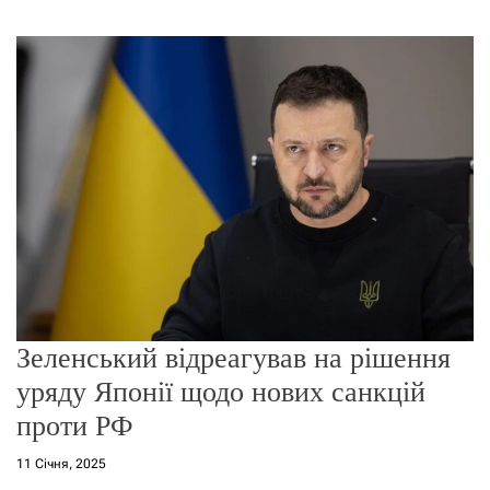
г
о
р
е
ж
и
м
у
Зеленський відреагував на рішення
уряду Японії щодо нових санкцій
проти РФ
11 Січня, 2025