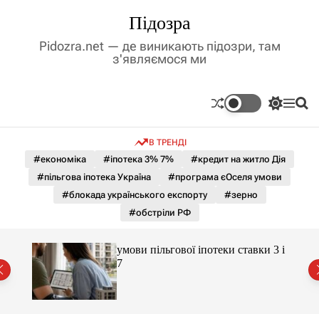
П
Підозра
е
р
Pidozra.net — де виникають підозри, там
е
з'являємося ми
й
т
и
П
М
П
д
е
е
о
р
н
ш
о
В ТРЕНДІ
е
ю
у
в
м
к
#економіка
#іпотека 3% 7%
#кредит на житло Дія
м
и
#пільгова іпотека Україна
#програма єОселя умови
і
к
а
с
#блокада українського експорту
#зерно
ч
т
#обстріли РФ
к
у
о
л
умови пільгової іпотеки ставки 3 і
ь
є
7
о
р
о
в
о