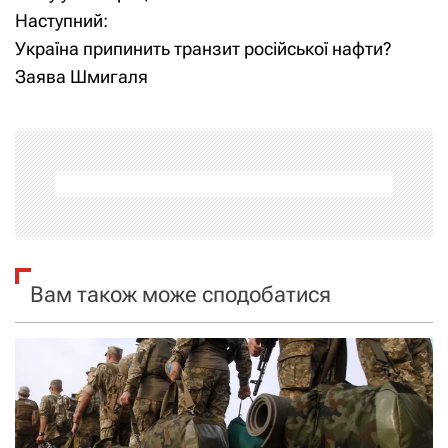
Наступний:
в
Україна припинить транзит російської нафти?
і
Заява Шмигаля
г
а
ц
і
я
Вам також може сподобатися
з
а
п