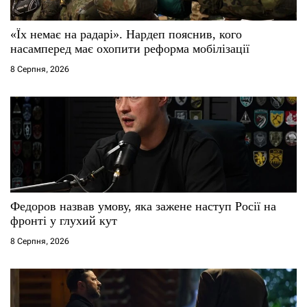
и
с
«Їх немає на радарі». Нардеп пояснив, кого
насамперед має охопити реформа мобілізації
і
8 Серпня, 2026
в
Федоров назвав умову, яка зажене наступ Росії на
фронті у глухий кут
8 Серпня, 2026