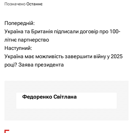
Позначено
Останнє
Попередній:
Н
Україна та Британія підписали договір про 100-
а
літнє партнерство
Наступний:
в
Україна має можливість завершити війну у 2025
і
році? Заява президента
г
а
Федоренко Світлана
ц
і
я