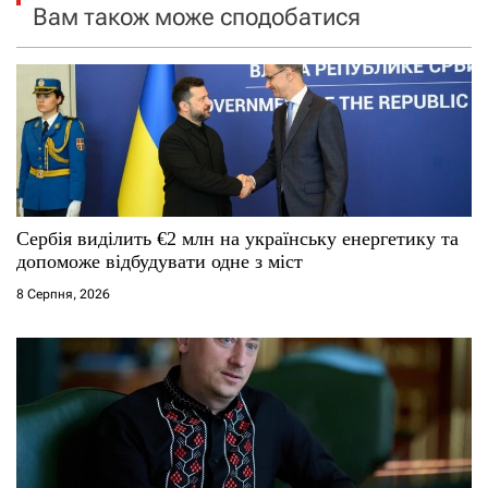
Вам також може сподобатися
з
а
п
и
с
Сербія виділить €2 млн на українську енергетику та
і
допоможе відбудувати одне з міст
8 Серпня, 2026
в