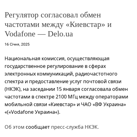
г
о
Регулятор согласовал обмен
р
е
частотами между «Киевстар» и
ж
и
Vodafone — Delo.ua
м
у
16 Січня, 2025
Национальная комиссия, осуществляющая
государственное регулирование в сферах
электронных коммуникаций, радиочастотного
спектра и предоставление услуг почтовой связи
(НКЭК), на заседании 15 января согласовала обмен
частотами в спектре 2100 МГц между операторами
мобильной связи «Киевстар» и ЧАО «ВФ Украина»
«(«
Vodafone Украина
«).
Об этом
сообщает
пресс-служба НКЭК.