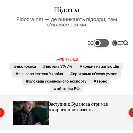
П
Підозра
е
р
Pidozra.net — де виникають підозри, там
е
з'являємося ми
й
т
и
П
М
П
д
е
е
о
р
н
ш
о
В ТРЕНДІ
е
ю
у
в
м
к
#економіка
#іпотека 3% 7%
#кредит на житло Дія
м
и
#пільгова іпотека Україна
#програма єОселя умови
і
к
а
с
#блокада українського експорту
#зерно
ч
т
#обстріли РФ
к
у
о
л
Заступник Буданова отримав
ь
«жирне» призначення
о
міст
р
о
в
о