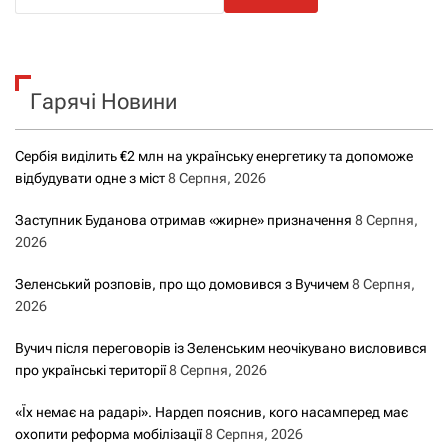
ш
у
к
Гарячі Новини
:
Сербія виділить €2 млн на українську енергетику та допоможе
відбудувати одне з міст
8 Серпня, 2026
Заступник Буданова отримав «жирне» призначення
8 Серпня,
2026
Зеленський розповів, про що домовився з Вучичем
8 Серпня,
2026
Вучич після переговорів із Зеленським неочікувано висловився
про українські території
8 Серпня, 2026
«Їх немає на радарі». Нардеп пояснив, кого насамперед має
охопити реформа мобілізації
8 Серпня, 2026