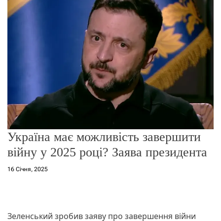
г
о
р
е
ж
и
м
у
Україна має можливість завершити
війну у 2025 році? Заява президента
16 Січня, 2025
Зеленський зробив заяву про завершення війни