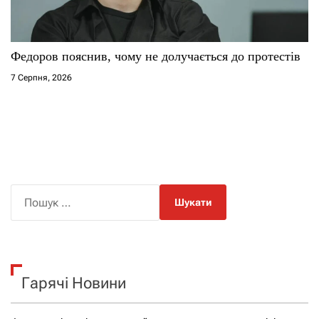
Федоров пояснив, чому не долучається до протестів
7 Серпня, 2026
П
о
ш
у
к
Гарячі Новини
: