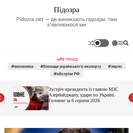
П
Підозра
е
р
Pidozra.net — де виникають підозри, там
е
з'являємося ми
й
т
и
П
М
П
д
е
е
о
р
н
ш
о
В ТРЕНДІ
е
ю
у
в
м
к
#економіка
#блокада українського експорту
#зерно
м
и
#обстріли РФ
і
к
а
с
ч
т
й
Зустріч президента із главою МЗС
к
ра
у
Азербайджану, удари по Україні.
о
Головне за 6 серпня 2026
л
ь
о
р
о
в
о