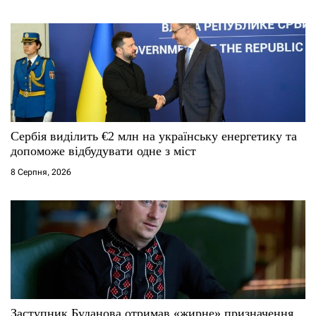
в
Сербія виділить €2 млн на українську енергетику та
допоможе відбудувати одне з міст
8 Серпня, 2026
Заступник Буданова отримав «жирне» призначення