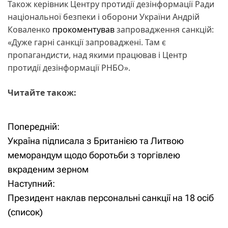
Також керівник Центру протидії дезінформації Ради
національної безпеки і оборони України Андрій
Коваленко
прокоментував
запровадження санкцій:
«Дуже гарні санкції запроваджені. Там є
пропагандисти, над якими працював і Центр
протидії дезінформації РНБО».
Читайте також:
Попередній:
Н
Україна підписала з Британією та Литвою
а
меморандум щодо боротьби з торгівлею
вкраденим зерном
в
Наступний:
і
Президент наклав персональні санкції на 18 осіб
(список)
г