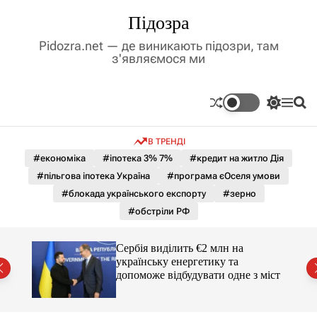
П
Підозра
е
р
Pidozra.net — де виникають підозри, там
е
з'являємося ми
й
т
и
П
М
П
д
е
е
о
р
н
ш
о
В ТРЕНДІ
е
ю
у
в
м
к
#економіка
#іпотека 3% 7%
#кредит на житло Дія
м
и
#пільгова іпотека Україна
#програма єОселя умови
і
к
а
с
#блокада українського експорту
#зерно
ч
т
#обстріли РФ
к
у
о
л
гучні
Сербія виділить €2 млн на
ь
українську енергетику та
о
допоможе відбудувати одне з міст
р
о
в
о