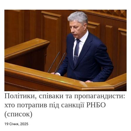
г
о
р
е
ж
и
м
у
Політики, співаки та пропагандисти:
хто потрапив під санкції РНБО
(список)
19 Січня, 2025