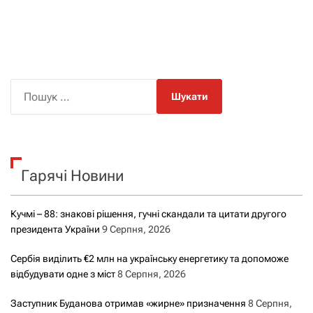
П
о
ш
у
к
Гарячі Новини
:
Кучмі – 88: знакові рішення, гучні скандали та цитати другого
президента України
9 Серпня, 2026
Сербія виділить €2 млн на українську енергетику та допоможе
відбудувати одне з міст
8 Серпня, 2026
Заступник Буданова отримав «жирне» призначення
8 Серпня,