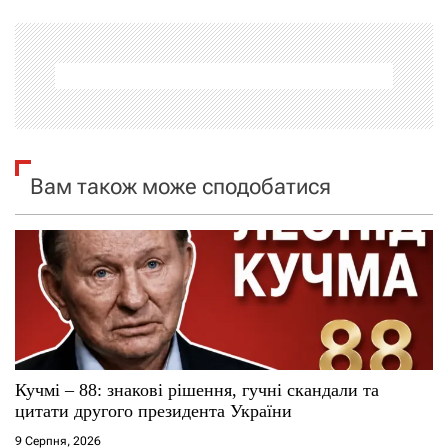
а
ц
і
я
Вам також може сподобатися
з
а
п
и
с
Кучмі – 88: знакові рішення, гучні скандали та
і
цитати другого президента України
9 Серпня, 2026