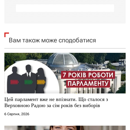
а
ц
і
я
Вам також може сподобатися
з
а
п
и
с
Цей парламент вже не впізнати. Що сталося з
Верховною Радою за сім років без виборів
і
6 Серпня, 2026
в