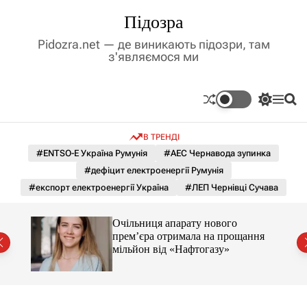
П
Підозра
е
р
Pidozra.net — де виникають підозри, там
е
з'являємося ми
й
т
и
П
М
П
д
е
е
о
р
н
ш
о
В ТРЕНДІ
е
ю
у
в
м
к
#ENTSO-E Україна Румунія
#АЕС Чернавода зупинка
м
и
#дефіцит електроенергії Румунія
і
к
а
с
#експорт електроенергії Україна
#ЛЕП Чернівці Сучава
ч
т
к
у
о
ти.
Очільниця апарату нового
л
ою за
прем’єра отримала на прощання
ь
мільйон від «Нафтогазу»
о
р
о
в
о