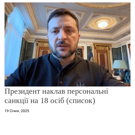
г
о
р
е
ж
и
м
у
Президент наклав персональні
санкції на 18 осіб (список)
19 Січня, 2025