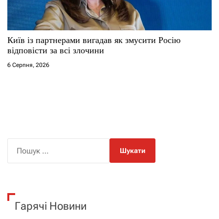
Київ із партнерами вигадав як змусити Росію
відповісти за всі злочини
6 Серпня, 2026
П
о
ш
у
к
Гарячі Новини
: