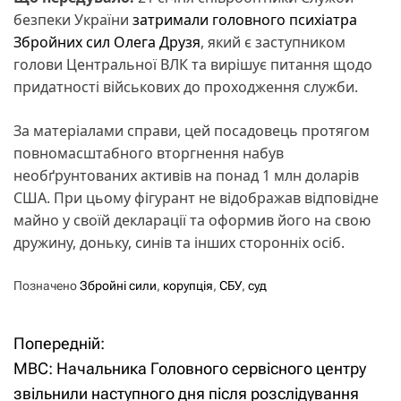
безпеки України
затримали головного психіатра
Збройних сил Олега Друзя
, який є заступником
голови Центральної ВЛК та вирішує питання щодо
придатності військових до проходження служби.
За матеріалами справи, цей посадовець протягом
повномасштабного вторгнення набув
необґрунтованих активів на понад 1 млн доларів
США. При цьому фігурант не відображав відповідне
майно у своїй декларації та оформив його на свою
дружину, доньку, синів та інших сторонніх осіб.
Позначено
Збройні сили
,
корупція
,
СБУ
,
суд
Попередній:
Н
МВС: Начальника Головного сервісного центру
а
звільнили наступного дня після розслідування