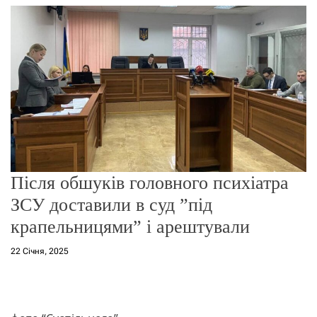
г
о
р
е
ж
и
м
у
Після обшуків головного психіатра
ЗСУ доставили в суд ”під
крапельницями” і арештували
22 Січня, 2025