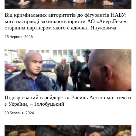
и
с
Від кримінальних авторитетів до фігурантів НАБУ:
кого насправді захищають юристи АО «Авер Лекс»,
і
старшим партнером якого є адвокат Януковича
Віталій Сердюк
25 Червня, 2026
в
Підозрюваний в рейдерстві Василь Астіон міг втекти
з України, – Голобуцький
30 Березня, 2026