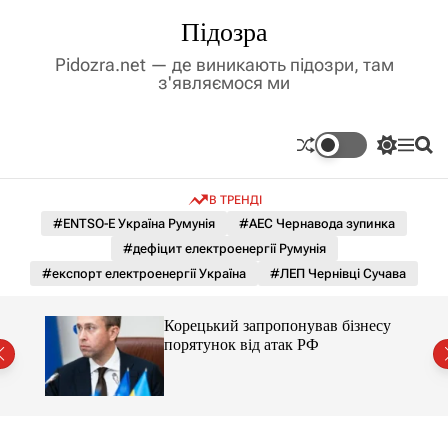
П
Підозра
е
р
Pidozra.net — де виникають підозри, там
е
з'являємося ми
й
т
и
П
М
П
д
е
е
о
р
н
ш
о
В ТРЕНДІ
е
ю
у
в
м
к
#ENTSO-E Україна Румунія
#АЕС Чернавода зупинка
м
и
#дефіцит електроенергії Румунія
і
к
а
с
#експорт електроенергії Україна
#ЛЕП Чернівці Сучава
ч
т
к
у
о
дент
Корецький запропонував бізнесу
л
ї
порятунок від атак РФ
ь
о
р
о
в
о