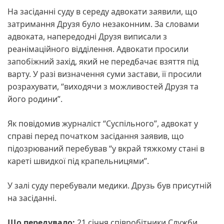
На засіданні суду в середу адвокати заявили, що
затримання Друзя було незаконним. За словами
адвоката, напередодні Друзя виписали з
реанімаційного відділення. Адвокати просили
запобіжний захід, який не передбачає взяття під
варту. У разі визначення суми застави, її просили
розрахувати, “виходячи з можливостей Друзя та
його родини”.
Як повідомив журналіст “Суспільного”, адвокат у
справі перед початком засідання заявив, що
підозрюваний перебував “у вкрай тяжкому стані в
кареті швидкої під крапельницями”.
У залі суду перебували медики. Друзь був присутній
на засіданні.
Що передувало:
21 січня співробітники Служби