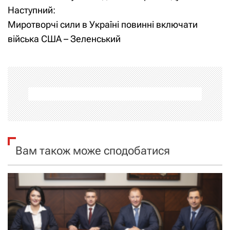
Наступний:
в
Миротворчі сили в Україні повинні включати
і
війська США – Зеленський
г
а
ц
і
я
Вам також може сподобатися
з
а
п