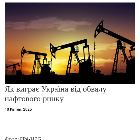
г
о
р
е
ж
и
м
у
Як виграє Україна від обвалу
нафтового ринку
10 Квітня, 2025
Фото: EPA/UPG