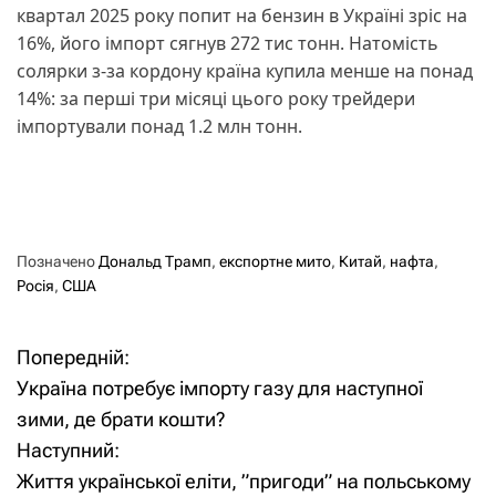
квартал 2025 року попит на бензин в Україні зріс на
16%, його імпорт сягнув 272 тис тонн. Натомість
солярки з-за кордону країна купила менше на понад
14%: за перші три місяці цього року трейдери
імпортували понад 1.2 млн тонн.
Позначено
Дональд Трамп
,
експортне мито
,
Китай
,
нафта
,
Росія
,
США
Попередній:
Н
Україна потребує імпорту газу для наступної
а
зими, де брати кошти?
Наступний:
в
Життя української еліти, ”пригоди” на польському