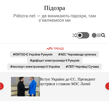
П
Підозра
е
р
Pidozra.net — де виникають підозри, там
е
з'являємося ми
й
т
и
П
М
П
д
е
е
о
р
н
ш
о
В ТРЕНДІ
е
ю
у
в
м
к
#ENTSO-E Україна Румунія
#АЕС Чернавода зупинка
м
и
#дефіцит електроенергії Румунія
і
к
а
с
#експорт електроенергії Україна
#ЛЕП Чернівці Сучава
ч
т
к
у
о
тор
Вступ України до ЄС. Президент
л
зустрівся з главою МЗС Латвії
ь
о
р
о
в
о