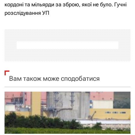
і
кордоні та мільярди за зброю, якої не було. Гучні
розслідування УП
г
а
ц
і
я
Вам також може сподобатися
з
а
п
и
с