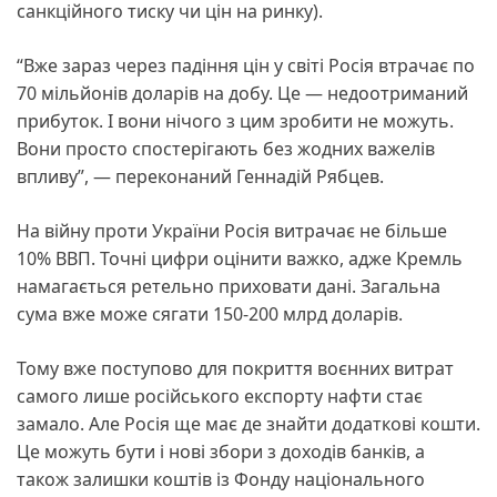
санкційного тиску чи цін на ринку).
“Вже зараз через падіння цін у світі Росія втрачає по
70 мільйонів доларів на добу. Це — недоотриманий
прибуток. І вони нічого з цим зробити не можуть.
Вони просто спостерігають без жодних важелів
впливу”, — переконаний Геннадій Рябцев.
На війну проти України Росія витрачає не більше
10% ВВП. Точні цифри оцінити важко, адже Кремль
намагається ретельно приховати дані. Загальна
сума вже може сягати 150-200 млрд доларів.
Тому вже поступово для покриття воєнних витрат
самого лише російського експорту нафти стає
замало. Але Росія ще має де знайти додаткові кошти.
Це можуть бути і нові збори з доходів банків, а
також залишки коштів із Фонду національного