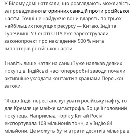
У Білому домі натякали, що розглядають можливість
запровадження
вторинних санкцій проти російської
нафти
. Точніше найдужче вони вдарять по трьох
найбільших покупцях ресурсу — Китаю, Індії та
Туреччині. У Сенаті США вже зареєстрували
законопроєкт про накладення 500 % мита
імпортерів російської нафти.
І навіть лише натяк на санкції уже налякав деяких
покупців. Індійські нафтопереробні заводи почали
активніше укладати контакти з країнами Перської
затоки.
“Якщо Індія перестане купувати російську нафту, то
для Кремля це майже катастрофа. Бо це її головний
покупець. Наприклад, торік у Китай Росія
експортувала 108 мільйонів тонн, а у Індію 84
мільйони. Це можуть бути втрати десятків мільярдів