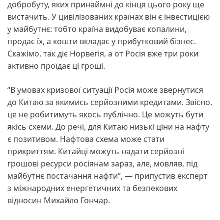
добробуту, яких принаймні до кінця цього року ще
вистачить. У цивілізованих країнах він є інвестицією
у майбутнє: тобто країна видобуває копалини,
продає їх, а кошти вкладає у прибутковий бізнес.
Скажімо, так діє Норвегія, а от Росія вже три роки
активно проїдає ці гроші.
“В умовах кризової ситуації Росія може звернутися
до Китаю за якимись серйозними кредитами. Звісно,
це не робитимуть якось публічно. Це можуть бути
якісь схеми. До речі, для Китаю низькі ціни на нафту
є позитивом. Нафтова схема може стати
прикриттям. Китайці можуть надати серйозні
грошові ресурси росіянам зараз, але, мовляв, під
майбутнє постачання нафти”, — припустив експерт
з міжнародних енергетичних та безпекових
відносин Михайло Гончар.