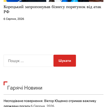
Корецький запропонував бізнесу порятунок від атак
РФ
6 Серпня, 2026
П
о
ш
у
к
Гарячі Новини
:
Несподіване повернення: Віктор Ющенко отримав важливу
державну посаду
6 Серпня, 2026