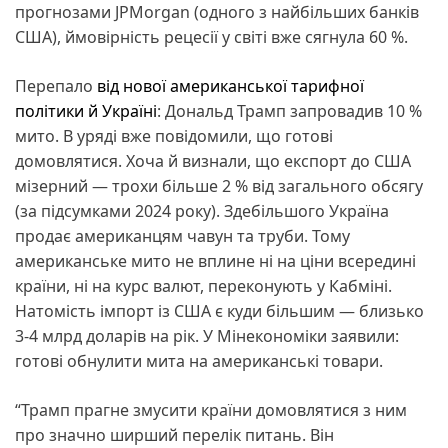
прогнозами JPMorgan (одного з найбільших банків
США), ймовірність рецесії у світі вже сягнула 60 %.
Перепало
від нової американської тарифної
політики й Україні
: Дональд Трамп запровадив 10 %
мито. В уряді вже повідомили, що готові
домовлятися. Хоча й визнали, що експорт до США
мізерний — трохи більше 2 % від загального обсягу
(за підсумками 2024 року). Здебільшого Україна
продає американцям чавун та труби. Тому
американське мито не вплине ні на ціни всередині
країни, ні на курс валют, переконують у Кабміні.
Натомість імпорт із США є куди більшим — близько
3-4 млрд доларів на рік. У Мінекономіки заявили:
готові обнулити мита на американські товари.
“Трамп прагне змусити країни домовлятися з ним
про значно ширший перелік питань. Він